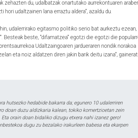
k zehazten du, udalbatzak onartutako aurrekontuaren araber
zti hori udaltzainen lana erraztu aldera", azaldu du.
hin, udalerrirako egitasmo politiko serio bat aurkeztu ezean,
 Besteak beste, "difamatzea" egotzi die egotzi die popularr
o prentsaurrekoa Udaltzaingoaren jardueraren nondik norakoa
elan eta noiz aldatzen diren jakin barik deitu izana", gainera
a hutsezko hedabide bakarra da; egunero 10 udalerriren
ero doan duzu aldizkaria kalean, tokiko komertzioetan zein
 Eta orain doan bidaliko dizugu etxera nahi izanez gero!
ezinbestekoa dugu zu bezalako irakurleen babesa eta ekarpen