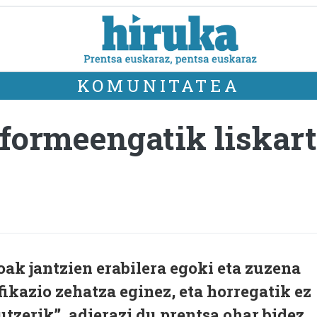
KOMUNITATEA
formeengatik liskart
ak jantzien erabilera egoki eta zuzena
fikazio zehatza eginez, eta horregatik ez
tzerik”, adierazi du prentsa ohar bidez