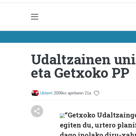
Udaltzainen uni
eta Getxoko PP
Ukberri
2006ko apirilaren 21a
“Getxoko Udaltzaingo
egiten du, urtero plani
dago inolako diru-xahu