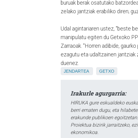
buruak berak osatutako batzordea
zelako jantziak erabiliko diren; gu
Udal agintariaren ustez, "beste be
manipulatu egiten du Getxoko PP".
Zarraoak. "Horren adibide, gaurk
ezagutu eta udaltzainen jantziak z
duenez.
JENDARTEA
GETXO
Irakurle agurgarria:
HIRUKA gure eskualdeko euskar
berri ematen dugu, eta hilabet
erakunde publikoen egoitzetan.
Proiektua bizirik jarraitzeko, 
ekonomikoa.