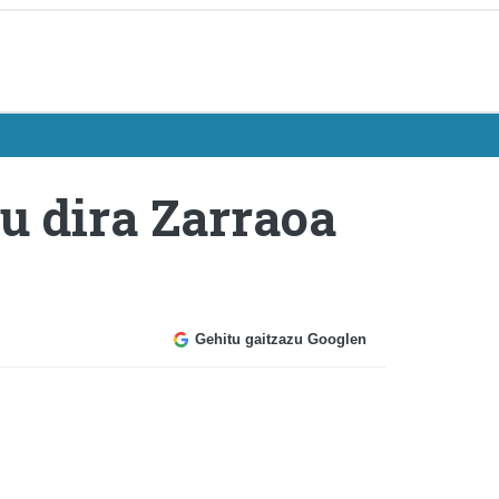
u dira Zarraoa
Gehitu gaitzazu Googlen