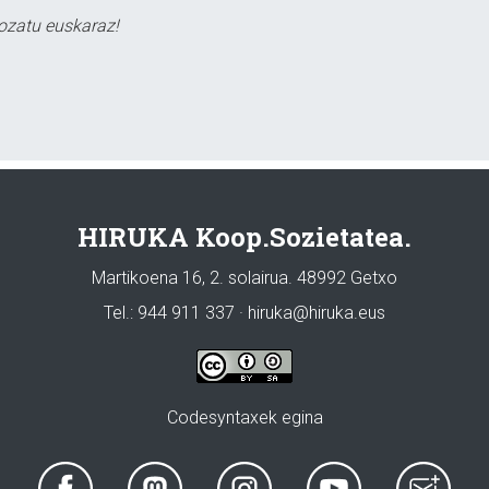
ozatu euskaraz!
HIRUKA Koop.Sozietatea.
Martikoena 16, 2. solairua. 48992 Getxo
Tel.: 944 911 337 · hiruka@hiruka.eus
Codesyntaxek egina