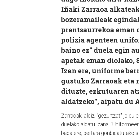
Iñaki Zarraoa alkatea
bozeramaileak egindako
prentsaurrekoa eman d
polizia agenteen unifo
baino ez" duela egin a
apetak eman diolako, 8
Izan ere, uniforme ber
gustuko Zarraoak eta m
dituzte, ezkutuaren at
aldatzeko", aipatu du 
Zarraoak, aldiz, "gezurtzat" jo du 
duelako aldatu izana. "Uniformee
bada ere; bertara gonbidatutako s