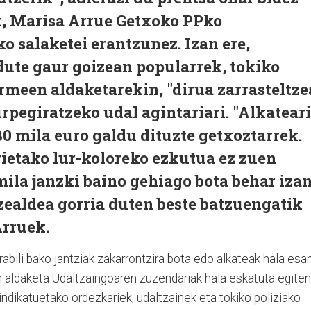
k, Marisa Arrue Getxoko PPko
 salaketei erantzunez. Izan ere,
ute gaur goizean popularrek, tokiko
rmeen aldaketarekin, "dirua zarrasteltze
urpegiratzeko udal agintariari. "Alkateari
0 mila euro galdu dituzte getxoztarrek.
rietako lur-koloreko ezkutua ez zuen
ila janzki baino gehiago bota behar iza
zealdea gorria duten beste batzuengatik
Arruek.
erabili bako jantziak zakarrontzira bota edo alkateak hala esa
n aldaketa Udaltzaingoaren zuzendariak hala eskatuta egiten
indikatuetako ordezkariek, udaltzainek eta tokiko poliziako