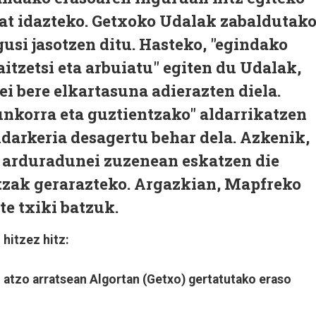
bat idazteko. Getxoko Udalak zabaldutak
usi jasotzen ditu. Hasteko, "egindako
aitzetsi eta arbuiatu" egiten du Udalak,
ei bere elkartasuna adierazten diela.
aunkorra eta guztientzako" aldarrikatzen
ndarkeria desagertu behar dela. Azkenik,
n arduradunei zuzenean eskatzen die
tzak gerarazteko. Argazkian, Mapfreko
e txiki batzuk.
hitzez hitz:
 atzo arratsean Algortan (Getxo) gertatutako eraso