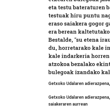
eta testu bateraturen 
testuak hiru puntu nag
eraso saiakera gogor g
era berean kaltetutako
Bestalde, "su etena ir
du, horretarako kale i
kale indarkeria horre
atzokoa bezalako ekin
bulegoak izandako kalt
Getxoko Udalaren adierazpena, 
Getxoko Udalaren adierazpena,
saiakeraren aurrean