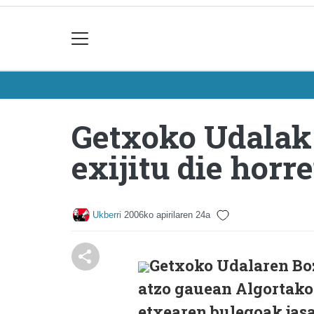
Getxoko Udalak 
exijitu die hor
Ukberri
2006ko apirilaren 24a
Getxoko Udalaren Bo
atzo gauean Algortako
etxearen bulegoak jas