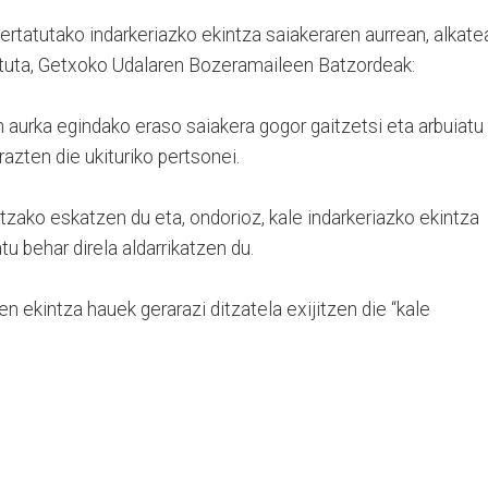
ertatutako indarkeriazko ekintza saiakeraren aurrean, alkate
ituta, Getxoko Udalaren Bozeramaileen Batzordeak:
 aurka egindako eraso saiakera gogor gaitzetsi eta arbuiatu
razten die ukituriko pertsonei.
ntzako eskatzen du eta, ondorioz, kale indarkeriazko ekintza
tu behar direla aldarrikatzen du.
ren ekintza hauek gerarazi ditzatela exijitzen die “kale