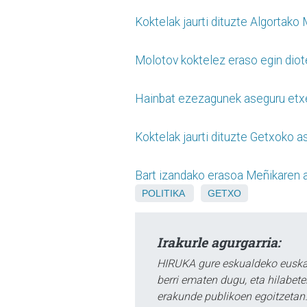
Koktelak jaurti dituzte Algortako
Molotov koktelez eraso egin diot
Hainbat ezezagunek aseguru etxe
Koktelak jaurti dituzte Getxoko 
Bart izandako erasoa Meñikaren at
POLITIKA
GETXO
Irakurle agurgarria:
HIRUKA gure eskualdeko euskar
berri ematen dugu, eta hilabet
erakunde publikoen egoitzetan.