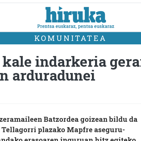
KOMUNITATEA
kale indarkeria gera
ren arduradunei
zeramaileen Batzordea goizean bildu da
 Tellagorri plazako Mapfre aseguru-
andako erasoaren inguruan hitz egiteko