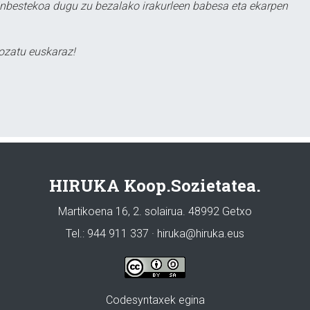
ezinbestekoa dugu zu bezalako irakurleen babesa eta ekarpen
ozatu euskaraz!
HIRUKA Koop.Sozietatea.
Martikoena 16, 2. solairua. 48992 Getxo
Tel.: 944 911 337 · hiruka@hiruka.eus
Codesyntaxek egina