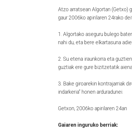
Atzo arratsean Algortan (Getxo) g
gaur 2006ko apirilaren 24rako de
1. Algortako aseguru bulego baten
nahi du, eta bere elkartasuna adie
2. Su etena iraunkorra eta guztie
guztiak ere gure bizitzetatik aiena
3. Bake giroarekin kontrajarriak di
indarkeria” honen arduradunei.
Getxon, 2006ko apirilaren 24an
Gaiaren inguruko berriak: