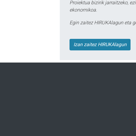
Proiektua bizirik jarraitzeko, 
ekonomikoa.
Egin zaitez HIRUKAlagun eta g
Izan zaitez HIRUKAlagun