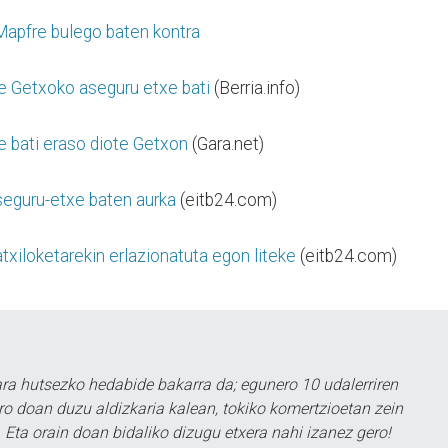
 Mapfre bulego baten kontra
e Getxoko aseguru etxe bati
(Berria.info)
 bati eraso diote Getxon
(Gara.net)
aseguru-etxe baten aurka
(eitb24.com)
xiloketarekin erlazionatuta egon liteke
(eitb24.com)
a hutsezko hedabide bakarra da; egunero 10 udalerriren
ero doan duzu aldizkaria kalean, tokiko komertzioetan zein
 Eta orain doan bidaliko dizugu etxera nahi izanez gero!