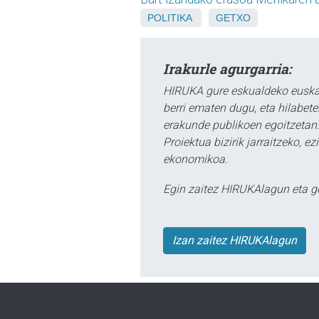
POLITIKA
GETXO
Irakurle agurgarria:
HIRUKA gure eskualdeko euskar
berri ematen dugu, eta hilabet
erakunde publikoen egoitzetan.
Proiektua bizirik jarraitzeko, 
ekonomikoa.
Egin zaitez HIRUKAlagun eta g
Izan zaitez HIRUKAlagun