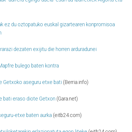
okak ez du oztopatuko euskal gizartearen konpromisoa
n
rarazi dezaten exijitu die horren arduradunei
 Mapfre bulego baten kontra
e Getxoko aseguru etxe bati
(Berria.info)
 bati eraso diote Getxon
(Gara.net)
aseguru-etxe baten aurka
(eitb24.com)
xiloketarekin erlazionatuta egon liteke
(eitb24.com)