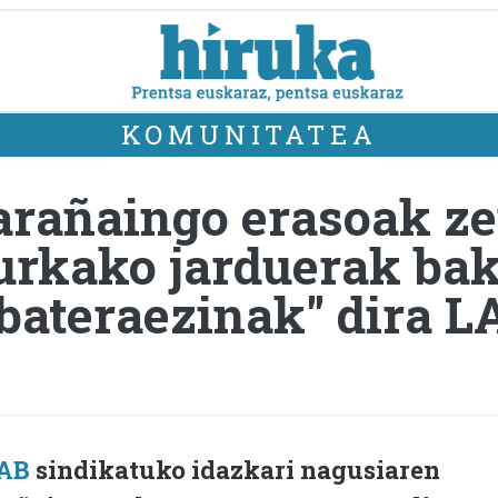
KOMUNITATEA
arañaingo erasoak ze
urkako jarduerak ba
bateraezinak" dira L
AB
sindikatuko idazkari nagusiaren