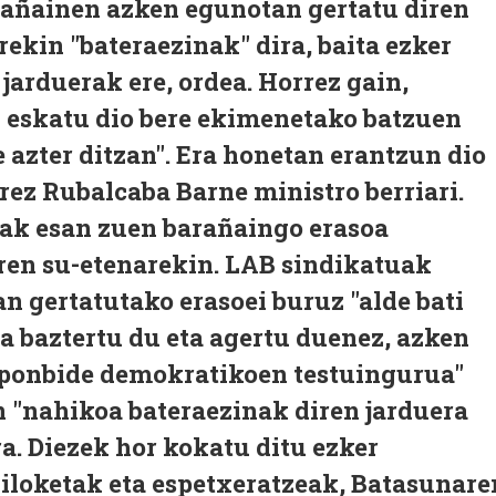
arañainen azken egunotan gertatu diren
ekin "bateraezinak" dira, baita ezker
jarduerak ere, ordea. Horrez gain,
 eskatu dio bere ekimenetako batzuen
 azter ditzan". Era honetan erantzun dio
rez Rubalcaba Barne ministro berriari.
ak esan zuen barañaingo erasoa
Aren su-etenarekin. LAB sindikatuak
n gertatutako erasoei buruz "alde bati
ea baztertu du eta agertu duenez, azken
nponbide demokratikoen testuingurua"
n "nahikoa bateraezinak diren jarduera
ra. Diezek hor kokatu ditu ezker
xiloketak eta espetxeratzeak, Batasunare