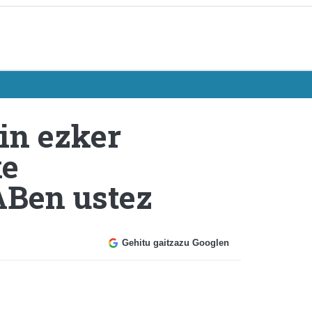
in ezker
ke
ABen ustez
Gehitu gaitzazu Googlen