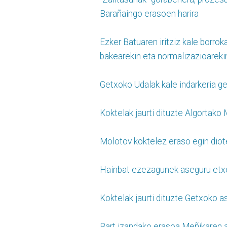
Barañaingo erasoen harira
Ezker Batuaren iritziz kale borr
bakearekin eta normalizazioareki
Getxoko Udalak kale indarkeria ge
Koktelak jaurti dituzte Algortako
Molotov koktelez eraso egin diot
Hainbat ezezagunek aseguru etxe
Koktelak jaurti dituzte Getxoko 
Bart izandako erasoa Meñikaren at