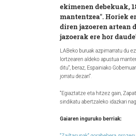
ekimenen debekuak, 18
mantentzea". Horiek er
diren jazoeren artean 
jazoerak ere hor daude
LABeko buruak azpimarratu du ezk
lortzearen aldeko apustua manten
ditu", beraz, Espainiako Gobernua
jorratu dezan".
"Egiaztatze eta hitzez gain, Zapa
sindikatu abertzaleko idazkari nag
Gaiaren inguruko berriak:
"Zailtasunak" gorabehera, prozesu