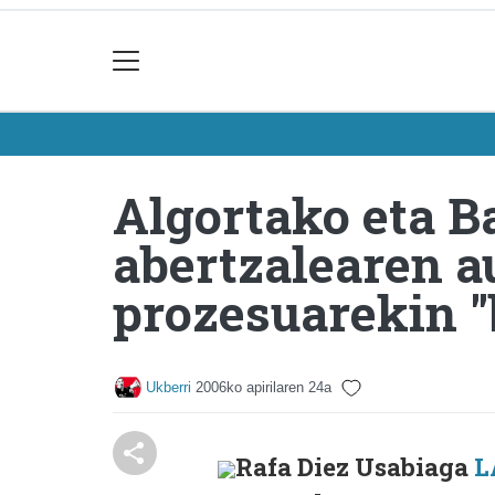
Algortako eta B
abertzalearen a
prozesuarekin "
Ukberri
2006ko apirilaren 24a
Rafa Diez Usabiaga
L