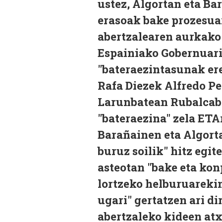
ustez, Algortan eta B
erasoak bake prozesuar
abertzalearen aurkako 
Espainiako Gobernuari
"bateraezintasunak ere
Rafa Diezek Alfredo Pe
Larunbatean Rubalcab
"bateraezina" zela ET
Barañainen eta Algorta
buruz soilik" hitz egit
asteotan "bake eta ko
lortzeko helburuareki
ugari" gertatzen ari di
abertzaleko kideen at