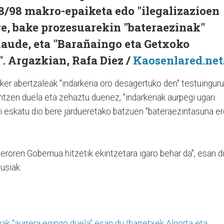
/98 makro-epaiketa edo "ilegalizazioen
e, bake prozesuarekin "bateraezinak"
daude, eta "Barañaingo eta Getxoko
". Argazkian, Rafa Diez /
Kaosenlared.net
er abertzaleak "indarkeria oro desagertuko den" testuingur
tzen duela eta zehaztu duenez, "indarkeriak aurpegi ugari
ri eskatu dio bere jardueretako batzuen "bateraezintasuna e
teroren Gobernua hitzetik ekintzetara igaro behar da", esan d
usiak.
ak "aurrera egingo duela" esan du Ibarretxek Algorta eta