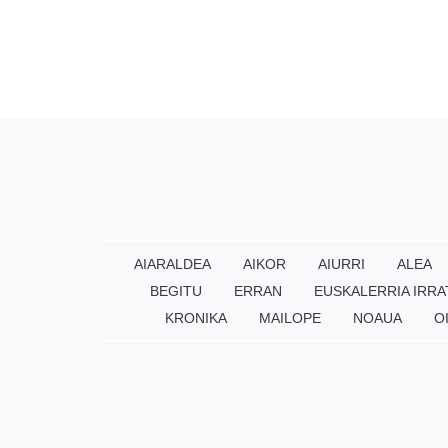
AIARALDEA
AIKOR
AIURRI
ALEA
BEGITU
ERRAN
EUSKALERRIA IRRA
KRONIKA
MAILOPE
NOAUA
O