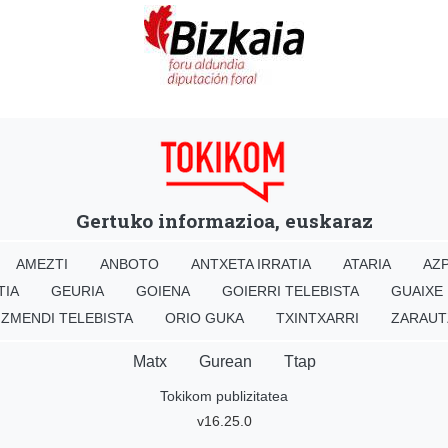
Gertuko informazioa, euskaraz
AMEZTI
ANBOTO
ANTXETA IRRATIA
ATARIA
AZP
TIA
GEURIA
GOIENA
GOIERRI TELEBISTA
GUAIXE
IZMENDI TELEBISTA
ORIO GUKA
TXINTXARRI
ZARAUT
Matx
Gurean
Ttap
Tokikom publizitatea
v16.25.0