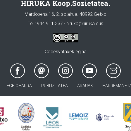
HIRUKA Koop.Sozietatea.
Martikoena 16, 2. solairua. 48992 Getxo
Tel.: 944 911 337 · hiruka@hiruka.eus
Codesyntaxek egina
LEGE OHARRA
PUBLIZITATEA
ARAUAK
HARREMANET