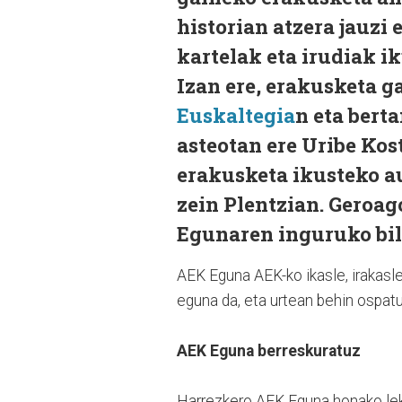
historian atzera jauzi
kartelak eta irudiak i
Izan ere, erakusketa g
Euskaltegia
n eta berta
asteotan ere Uribe Kos
erakusketa ikusteko au
zein Plentzian. Geroa
Egunaren inguruko bi
AEK Eguna AEK-ko ikasle, irakasle
eguna da, eta urtean behin ospat
AEK Eguna berreskuratuz
Harrezkero AEK Eguna honako leku