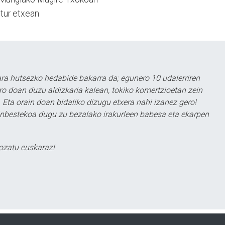
ltur etxean
a hutsezko hedabide bakarra da; egunero 10 udalerriren
ero doan duzu aldizkaria kalean, tokiko komertzioetan zein
 Eta orain doan bidaliko dizugu etxera nahi izanez gero!
ezinbestekoa dugu zu bezalako irakurleen babesa eta ekarpen
ozatu euskaraz!