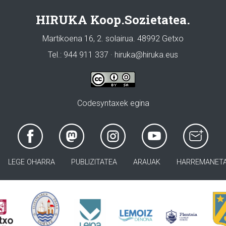
HIRUKA Koop.Sozietatea.
Martikoena 16, 2. solairua. 48992 Getxo
Tel.: 944 911 337 · hiruka@hiruka.eus
Codesyntaxek egina
LEGE OHARRA
PUBLIZITATEA
ARAUAK
HARREMANET