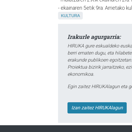
- ekainaren 5etik 9ra: Arrietako ku
KULTURA
Irakurle agurgarria:
HIRUKA gure eskualdeko euskar
berri ematen dugu, eta hilabet
erakunde publikoen egoitzetan.
Proiektua bizirik jarraitzeko, 
ekonomikoa.
Egin zaitez HIRUKAlagun eta g
Izan zaitez HIRUKAlagun