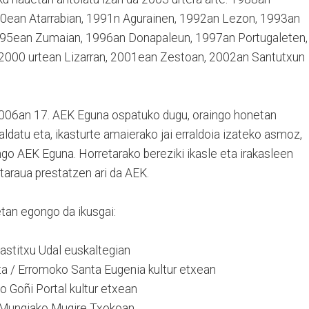
0ean Atarrabian, 1991n Agurainen, 1992an Lezon, 1993an
 1995ean Zumaian, 1996an Donapaleun, 1997an Portugaleten,
2000 urtean Lizarran, 2001ean Zestoan, 2002an Santutxun
 2006an 17. AEK Eguna ospatuko dugu, oraingo honetan
aldatu eta, ikasturte amaierako jai erraldoia izateko asmoz,
go AEK Eguna. Horretarako bereziki ikasle eta irakasleen
taraua prestatzen ari da AEK.
tan egongo da ikusgai:
astitxu Udal euskaltegian
eta / Erromoko Santa Eugenia kultur etxean
o Goñi Portal kultur etxean
: Mungiako Mugire Txokoan