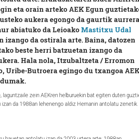
 egin eta orain arteko AEK Egun guztietak
kusteko aukera egongo da gaurtik aurrera
aur abiatuko da Leioako
Mastitxu Udal
n izango da ostirala arte. Baina, datozen
tako beste herri batzuetan izango da
kera. Hala nola, Itzubaltzeta / Erromon
go, Uribe-Butroera egingo du txangoa AE
ldumak.
, laguntzaile zein AEKren helburuekin bat egiten duten guzt
u izan da 1988an lehenengo aldiz Hernanin antolatu zenetik.
 hauetan antolatu izan da 2003 urtera arte: 1988an