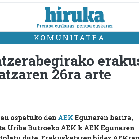
KOMUNITATEA
tzerabegirako erakus
tzaren 26ra arte
ean ospatuko den
AEK
Egunaren harira,
eta Uribe Butroeko AEK-k AEK Egunaren
tolatu dute. Erakusketaren bidez AEKre