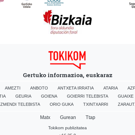
Gertuko informazioa, euskaraz
AMEZTI
ANBOTO
ANTXETA IRRATIA
ATARIA
AZP
TIA
GEURIA
GOIENA
GOIERRI TELEBISTA
GUAIXE
IZMENDI TELEBISTA
ORIO GUKA
TXINTXARRI
ZARAUT
Matx
Gurean
Ttap
Tokikom publizitatea