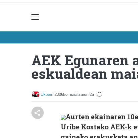
AEK Egunaren a
eskualdean maia
Ukberri
2006ko maiatzaren 2a
Aurten ekainaren 10
Uribe Kostako AEK-k 
gaineko erakusketa an