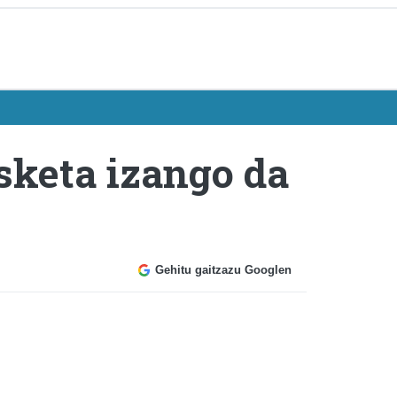
keta izango da
Gehitu gaitzazu Googlen
n