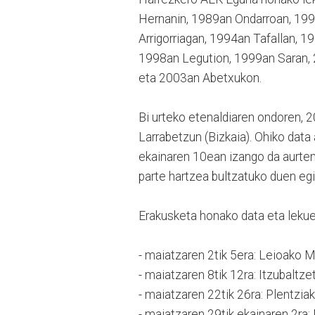
Hernanin, 1989an Ondarroan, 199
Arrigorriagan, 1994an Tafallan,
1998an Legution, 1999an Saran, 
eta 2003an Abetxukon.
Bi urteko etenaldiaren ondoren,
Larrabetzun (Bizkaia). Ohiko data 
ekainaren 10ean izango da aurten
parte hartzea bultzatuko duen egi
Erakusketa honako data eta lekue
- maiatzaren 2tik 5era: Leioako M
- maiatzaren 8tik 12ra: Itzubaltz
- maiatzaren 22tik 26ra: Plentziak
- maiatzaren 29tik ekainaren 2ra