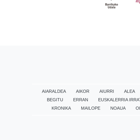
AIARALDEA
AIKOR
AIURRI
ALEA
BEGITU
ERRAN
EUSKALERRIA IRRA
KRONIKA
MAILOPE
NOAUA
O