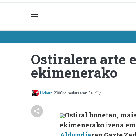
Ostiralera arte
ekimenerako
Ukberri
2006ko maiatzaren 3a
Ostiral honetan, mai
ekimenerako izena em
Aldundia
ren Gazte Zer