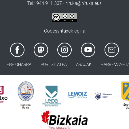
Tel.: 944 911 337 · hiruka@hiruka.eus
Codesyntaxek egina
LEGE OHARRA
PUBLIZITATEA
ARAUAK
HARREMANET