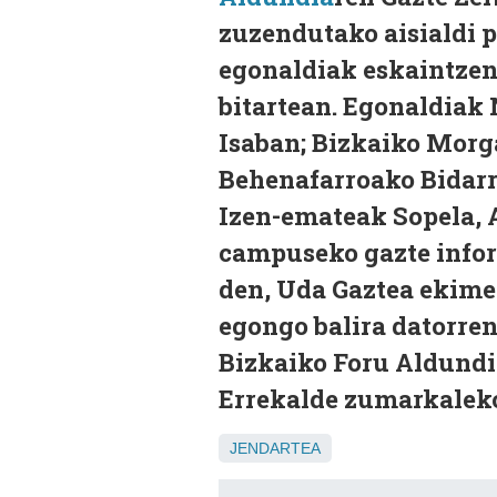
zuzendutako aisialdi p
egonaldiak eskaintzen 
bitartean. Egonaldiak 
Isaban; Bizkaiko Morg
Behenafarroako Bidarr
Izen-emateak Sopela, A
campuseko gazte infor
den, Uda Gaztea ekime
egongo balira datorren
Bizkaiko Foru Aldundi
Errekalde zumarkaleko 
JENDARTEA