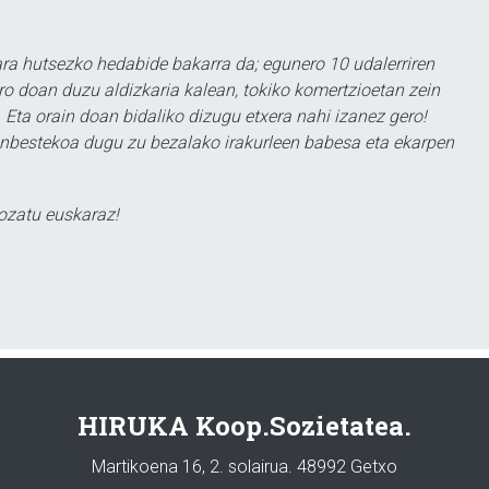
a hutsezko hedabide bakarra da; egunero 10 udalerriren
ero doan duzu aldizkaria kalean, tokiko komertzioetan zein
 Eta orain doan bidaliko dizugu etxera nahi izanez gero!
ezinbestekoa dugu zu bezalako irakurleen babesa eta ekarpen
ozatu euskaraz!
HIRUKA Koop.Sozietatea.
Martikoena 16, 2. solairua. 48992 Getxo