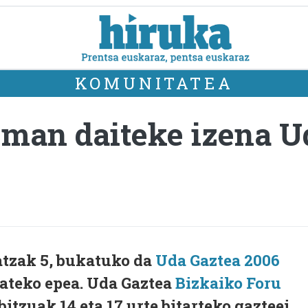
KOMUNITATEA
 eman daiteke izena U
atzak 5, bukatuko da
Uda Gaztea 2006
ateko epea. Uda Gaztea
Bizkaiko Foru
bitzuak 14 eta 17 urte bitarteko gazteei