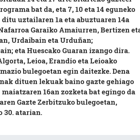
rograma bat da, eta 7, 10 eta 14 eguneko
ditu uztailaren 1a eta abuztuaren 14a
Nafarroa Garaiko Amaiurren, Bertizen et
an, Urdaibain eta Urduñan;
ain; eta Huescako Guaran izango dira.
lgorta, Leioa, Erandio eta Leioako
mazio bulegoetan egin daitezke. Dena
nak dituen lekuak baino gazte gehiago
 maiatzaren 16an zozketa bat egingo da
aren Gazte Zerbitzuko bulegoetan,
30. atarian.