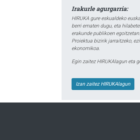
Irakurle agurgarria:
HIRUKA gure eskualdeko euskar
berri ematen dugu, eta hilabet
erakunde publikoen egoitzetan.
Proiektua bizirik jarraitzeko, 
ekonomikoa.
Egin zaitez HIRUKAlagun eta g
Izan zaitez HIRUKAlagun