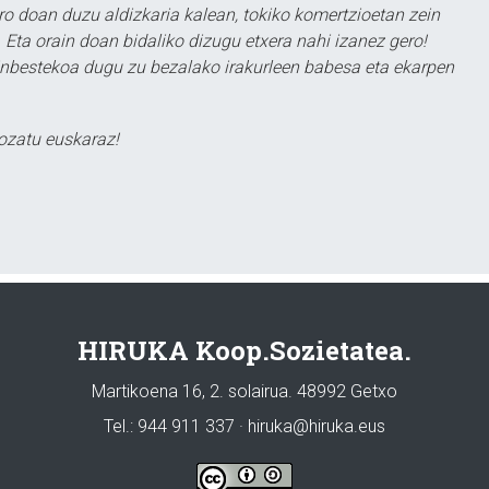
ero doan duzu aldizkaria kalean, tokiko komertzioetan zein
 Eta orain doan bidaliko dizugu etxera nahi izanez gero!
ezinbestekoa dugu zu bezalako irakurleen babesa eta ekarpen
ozatu euskaraz!
HIRUKA Koop.Sozietatea.
Martikoena 16, 2. solairua. 48992 Getxo
Tel.: 944 911 337 · hiruka@hiruka.eus