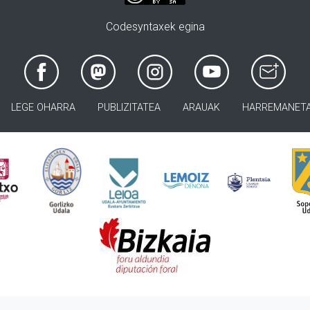
Codesyntaxek egina
LEGE OHARRA
PUBLIZITATEA
ARAUAK
HARREMANET