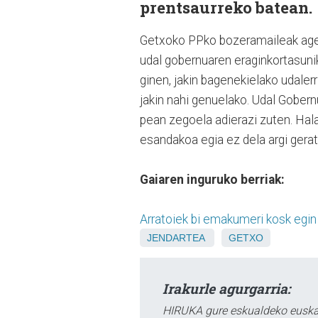
prentsaurreko batean.
Getxoko PPko bozeramaileak agert
udal gobernuaren eraginkortasuni
ginen, jakin bagenekielako udaler
jakin nahi genuelako. Udal Gobern
pean zegoela adierazi zuten. Hala 
esandakoa egia ez dela argi gerat
Gaiaren inguruko berriak:
Arratoiek bi emakumeri kosk egin
JENDARTEA
GETXO
Irakurle agurgarria:
HIRUKA gure eskualdeko euskar