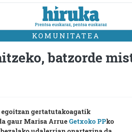
KOMUNITATEA
itzeko, batzorde mis
 egoitzan gertatutakoagatik
 da gaur Marisa Arrue
Getxoko PP
ko
 bezalako udalerrian onartezina da