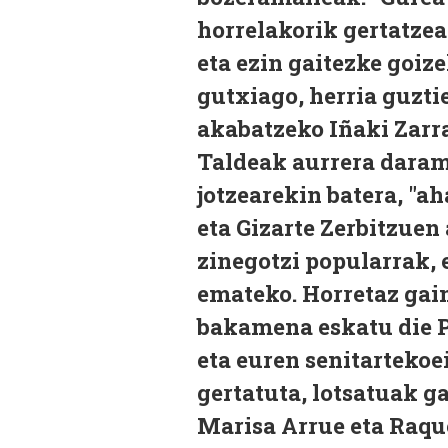
horrelakorik gertatzea
eta ezin gaitezke goiz
gutxiago, herria guzti
akabatzeko Iñaki Zarr
Taldeak aurrera daram
jotzearekin batera, "a
eta Gizarte Zerbitzuen
zinegotzi popularrak, e
emateko. Horretaz gain
bakamena eskatu die P
eta euren senitartekoe
gertatuta, lotsatuak 
Marisa Arrue eta Raqu