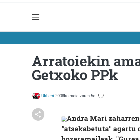
Arratoiekin ama
Getxoko PPk
Ukberri
2006ko maiatzaren 5a
Andra Mari zaharren
"atsekabetuta" agertu
bozeramaileak. "Gurea