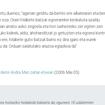
u duenez, "agerian gelditu da berriro ere alkatearen eta be
k eza. Orain hilabete batzuk egoerarekin keskatuta azaldu
rian arratoi asko zegoela eta hori saihesteko zer egiten zen
uko kideek, aldiz, ahohanditzat jo gintuzten eta egoera kontr
ere, hilabete gutxi batzuk baino ez dira igaro eta eurek
u da. Orduan salatutako arazoa egiazkoa da".
 diete Andra Mari zahar-etxean
(2006 Mai 05)
a hutsezko hedabide bakarra da; egunero 10 udalerriren