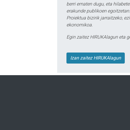
berri ematen dugu, eta hilabet
erakunde publikoen egoitzetan.
Proiektua bizirik jarraitzeko, 
ekonomikoa.
Egin zaitez HIRUKAlagun eta g
Izan zaitez HIRUKAlagun