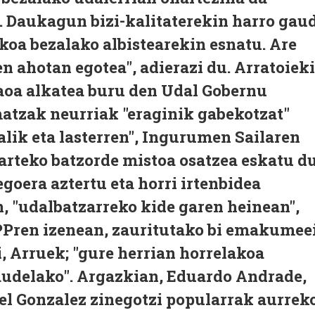
. Daukagun bizi-kalitaterekin harro gau
ekoa bezalako albistearekin esnatu. Are
en ahotan egotea", adierazi du. Arratoiek
aoa alkatea buru den Udal Gobernu
atzak neurriak "eraginik gabekotzat"
halik eta lasterren", Ingurumen Sailaren
 arteko batzorde mistoa osatzea eskatu d
goera aztertu eta horri irtenbidea
, "udalbatzarreko kide garen heinean",
Pren izenean, zauritutako bi emakumee
i, Arruek; "gure herrian horrelakoa
gaudelako". Argazkian, Eduardo Andrade,
el Gonzalez zinegotzi popularrak aurrek