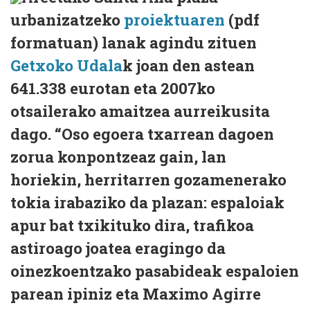
urbanizatzeko
proiektuaren
(pdf
formatuan) lanak agindu zituen
Getxoko Udala
k joan den astean
641.338 eurotan eta 2007ko
otsailerako amaitzea aurreikusita
dago. “Oso egoera txarrean dagoen
zorua konpontzeaz gain, lan
horiekin, herritarren gozamenerako
tokia irabaziko da plazan: espaloiak
apur bat txikituko dira, trafikoa
astiroago joatea eragingo da
oinezkoentzako pasabideak espaloien
parean ipiniz eta Maximo Agirre