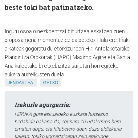
beste toki bat patinatzeko.
Inguru osoa oinezkoentzat bihurtzea eskatzen zuen
proposamena momentuz ez da beteko. Hala ere, Iñaki
alkateak gogoratu du etorkizunean Hiri Antolaketarako
Plangintza Orokorrak (HAPO) Maximo Agirre eta Santa
Ana kaleetako bi etxebizitza sailetan hori egiteko
aukera aurreikusten duela.
JENDARTEA
GETXO
Irakurle agurgarria:
HIRUKA gure eskualdeko euskara hutsezko
hedabide bakarra da; egunero 10 udalerriren berri
ematen dugu, eta hilabetero doan duzu aldizkaria
kalean, tokiko komertzioetan zein erakunde