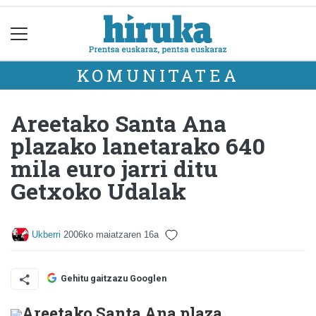
KOMUNITATEA
Areetako Santa Ana
plazako lanetarako 640
mila euro jarri ditu
Getxoko Udalak
Ukberri
2006ko maiatzaren 16a
Gehitu gaitzazu Googlen
Areetako Santa Ana plaza