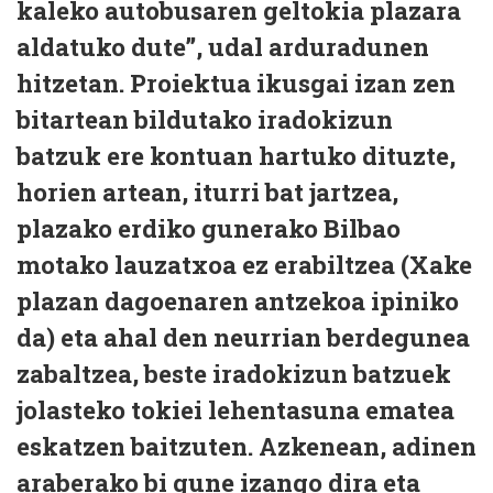
kaleko autobusaren geltokia plazara
aldatuko dute”, udal arduradunen
hitzetan. Proiektua ikusgai izan zen
bitartean bildutako iradokizun
batzuk ere kontuan hartuko dituzte,
horien artean, iturri bat jartzea,
plazako erdiko gunerako Bilbao
motako lauzatxoa ez erabiltzea (Xake
plazan dagoenaren antzekoa ipiniko
da) eta ahal den neurrian berdegunea
zabaltzea, beste iradokizun batzuek
jolasteko tokiei lehentasuna ematea
eskatzen baitzuten. Azkenean, adinen
araberako bi gune izango dira eta