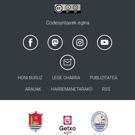
Codesyntaxek egina
HONI BURUZ
LEGE OHARRA
PUBLIZITATEA
ARAUAK
HARREMANETARAKO
RSS