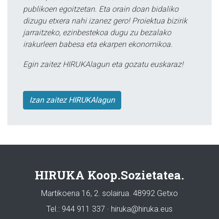
publikoen egoitzetan. Eta orain doan bidaliko
dizugu etxera nahi izanez gero! Proiektua bizirik
jarraitzeko, ezinbestekoa dugu zu bezalako
irakurleen babesa eta ekarpen ekonomikoa.
Egin zaitez HIRUKAlagun eta gozatu euskaraz!
Izan zaitez HIRUKAlagun
HIRUKA Koop.Sozietatea.
Martikoena 16, 2. solairua. 48992 Getxo
Tel.: 944 911 337 · hiruka@hiruka.eus