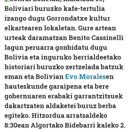
Boliviari buruzko kafe-tertulia
izango dugu Gorrondatxe kultur
elkartearen lokaletan. Gure artean
urteak daramatzan Benito Cassinelli
lagun peruarra gonbidatu dugu
Bolivia eta inguruko herrialdeetako
historiari buruzko zertzelada batzuk
eman eta Bolivian
Evo Morales
en
hauteskunde garaipena eta bere
gobernuaren erabaki garrantzitsuek
dakartzaten aldaketei buruz berba
egiteko. Hitzordua arratsaldeko
8:30ean Algortako Bidebarri kaleko 2.