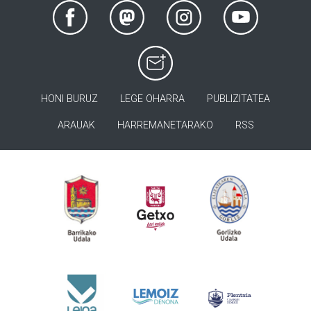
HONI BURUZ
LEGE OHARRA
PUBLIZITATEA
ARAUAK
HARREMANETARAKO
RSS