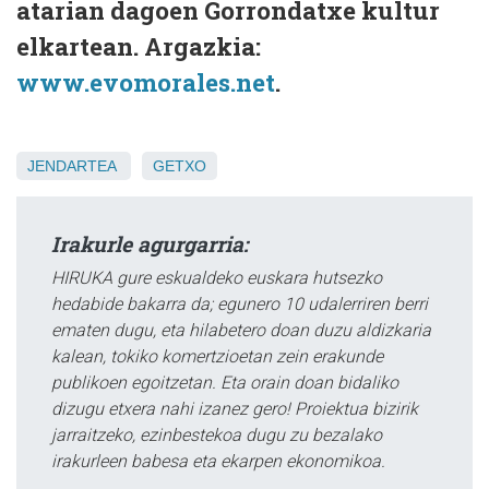
atarian dagoen Gorrondatxe kultur
elkartean. Argazkia:
www.evomorales.net
.
JENDARTEA
GETXO
Irakurle agurgarria:
HIRUKA gure eskualdeko euskara hutsezko
hedabide bakarra da; egunero 10 udalerriren berri
ematen dugu, eta hilabetero doan duzu aldizkaria
kalean, tokiko komertzioetan zein erakunde
publikoen egoitzetan. Eta orain doan bidaliko
dizugu etxera nahi izanez gero! Proiektua bizirik
jarraitzeko, ezinbestekoa dugu zu bezalako
irakurleen babesa eta ekarpen ekonomikoa.