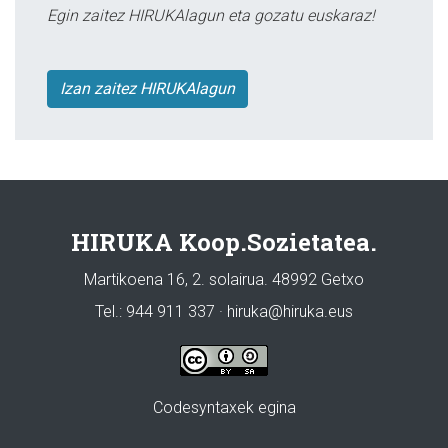
Egin zaitez HIRUKAlagun eta gozatu euskaraz!
Izan zaitez HIRUKAlagun
HIRUKA Koop.Sozietatea.
Martikoena 16, 2. solairua. 48992 Getxo
Tel.: 944 911 337 · hiruka@hiruka.eus
Codesyntaxek egina