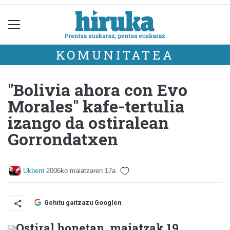
KOMUNITATEA
"Bolivia ahora con Evo
Morales" kafe-tertulia
izango da ostiralean
Gorrondatxen
Ukberri
2006ko maiatzaren 17a
Gehitu gaitzazu Googlen
Ostiral honetan, maiatzak 19,