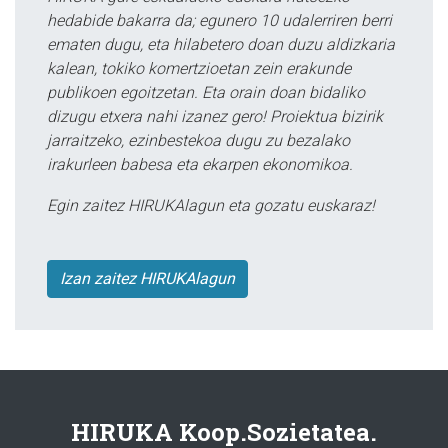
hedabide bakarra da; egunero 10 udalerriren berri
ematen dugu, eta hilabetero doan duzu aldizkaria
kalean, tokiko komertzioetan zein erakunde
publikoen egoitzetan. Eta orain doan bidaliko
dizugu etxera nahi izanez gero! Proiektua bizirik
jarraitzeko, ezinbestekoa dugu zu bezalako
irakurleen babesa eta ekarpen ekonomikoa.
Egin zaitez HIRUKAlagun eta gozatu euskaraz!
Izan zaitez HIRUKAlagun
HIRUKA Koop.Sozietatea.