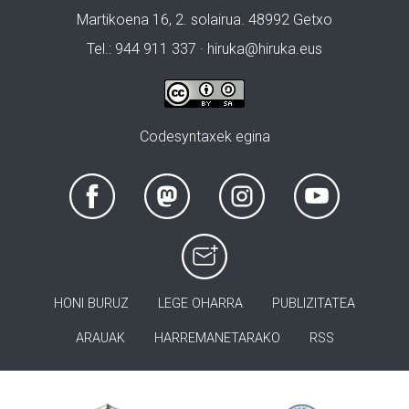
Martikoena 16, 2. solairua. 48992 Getxo
Tel.: 944 911 337 · hiruka@hiruka.eus
Codesyntaxek egina
HONI BURUZ
LEGE OHARRA
PUBLIZITATEA
ARAUAK
HARREMANETARAKO
RSS