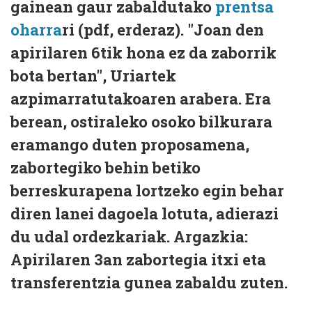
gainean gaur zabaldutako
prentsa
oharra
ri (pdf, erderaz). "Joan den
apirilaren 6tik hona ez da zaborrik
bota bertan", Uriartek
azpimarratutakoaren arabera. Era
berean, ostiraleko osoko bilkurara
eramango duten proposamena,
zabortegiko behin betiko
berreskurapena lortzeko egin behar
diren lanei dagoela lotuta, adierazi
du udal ordezkariak. Argazkia:
Apirilaren 3an zabortegia itxi eta
transferentzia gunea zabaldu zuten.