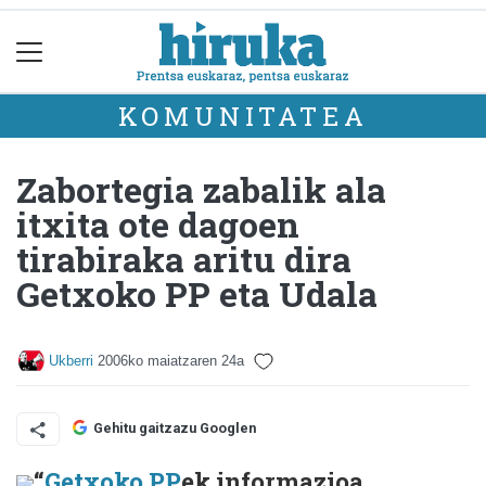
KOMUNITATEA
Zabortegia zabalik ala
itxita ote dagoen
tirabiraka aritu dira
Getxoko PP eta Udala
Ukberri
2006ko maiatzaren 24a
Gehitu gaitzazu Googlen
“
Getxoko PP
ek informazioa