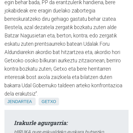
egin behar bada, PP da erantzulerik handiena, bere
jokabideak ere eragin duelako zabortegia
berreskuratzeko diru gehiago gastatu behar izatea.
Bestela, azal dezatela zergatik bozkatu zuten alde
Batzar Nagusietan eta, berton, kontra; edo zergatik
eskatu zuten prentsaurreko batean Udalak Foru
Aldundiarekin akordio bat hitzartzea eta, akordio hori
Getxoko osoko bilkurari aurkeztu zitzaionean, berriro
kontra bozkatu zuten, Getxo eta bere herritarren
interesak bost axola zaizkiela eta bilatzen duten
bakarra Udal Gobernuko taldeen arteko konfrontazioa
dela erakutsiz”.
JENDARTEA
GETXO
Irakurle agurgarria:
HIRUKA gure eskualdeko euskara hutsezko