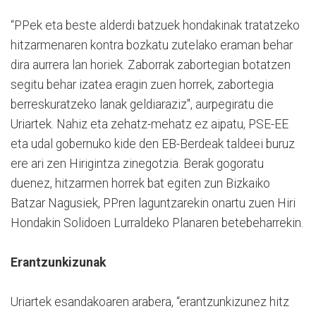
“PPek eta beste alderdi batzuek hondakinak tratatzeko
hitzarmenaren kontra bozkatu zutelako eraman behar
dira aurrera lan horiek. Zaborrak zabortegian botatzen
segitu behar izatea eragin zuen horrek, zabortegia
berreskuratzeko lanak geldiaraziz", aurpegiratu die
Uriartek. Nahiz eta zehatz-mehatz ez aipatu, PSE-EE
eta udal gobernuko kide den EB-Berdeak taldeei buruz
ere ari zen Hirigintza zinegotzia. Berak gogoratu
duenez, hitzarmen horrek bat egiten zun Bizkaiko
Batzar Nagusiek, PPren laguntzarekin onartu zuen Hiri
Hondakin Solidoen Lurraldeko Planaren betebeharrekin.
Erantzunkizunak
Uriartek esandakoaren arabera, “erantzunkizunez hitz