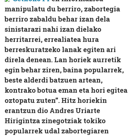
manipulatu du berriro, zabortegia
berriro zabaldu behar izan dela
sinistarazi nahi izan dielako
herritarrei, errealiatea hura
berreskuratzeko lanak egiten ari
direla denean. Lan horiek aurretik
egin behar ziren, baina popularrek,
beste alderdi batzuen artean,
kontrako botua eman eta hori egitea
oztopatu zuten”. Hitz horiekin
erantzun dio Andres Uriarte
Hirigintza zinegotziak tokiko
popularrek udal zabortegiaren