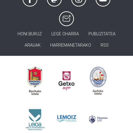
HONI BURUZ
LEGE OHARRA
PUBLIZITATEA
ARAUAK
HARREMANETARAKO
RSS