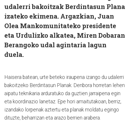
udalerri bakoitzak Berdintasun Plana
izateko ekimena. Argazkian, Juan
Olea Mankomunitateko presidente
eta Urdulizko alkatea, Miren Dobaran
Berangoko udal agintaria lagun
duela.
Haisera batean, urte beteko iraupena izango du udalerri
bakoitzeko Berdintasun Planak. Denbora horretan lehen
aipatu teknikaria arduratuko da guztien jarraipena egin
eta koordinazio lanetaz. Epe hori amaitutakoan, berriz,
izandako lorpenak aztertu eta planak moldatu egingo
dituzte, beharrizan eta arazo berrien arabera.