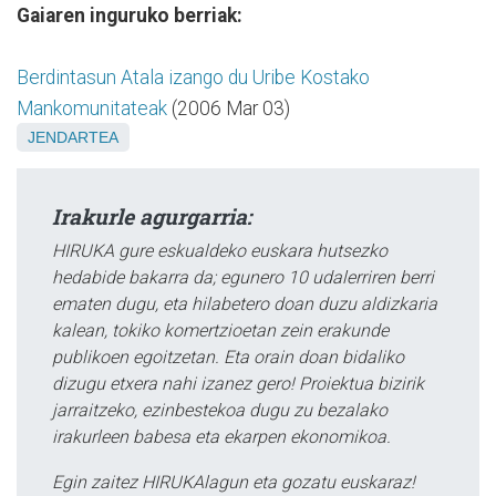
Gaiaren inguruko berriak:
Berdintasun Atala izango du Uribe Kostako
Mankomunitateak
(2006 Mar 03)
JENDARTEA
Irakurle agurgarria:
HIRUKA gure eskualdeko euskara hutsezko
hedabide bakarra da; egunero 10 udalerriren berri
ematen dugu, eta hilabetero doan duzu aldizkaria
kalean, tokiko komertzioetan zein erakunde
publikoen egoitzetan. Eta orain doan bidaliko
dizugu etxera nahi izanez gero! Proiektua bizirik
jarraitzeko, ezinbestekoa dugu zu bezalako
irakurleen babesa eta ekarpen ekonomikoa.
Egin zaitez HIRUKAlagun eta gozatu euskaraz!