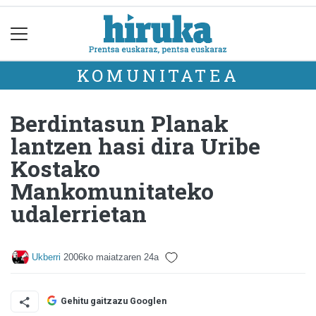
KOMUNITATEA
Berdintasun Planak
lantzen hasi dira Uribe
Kostako
Mankomunitateko
udalerrietan
Ukberri
2006ko maiatzaren 24a
Gehitu gaitzazu Googlen