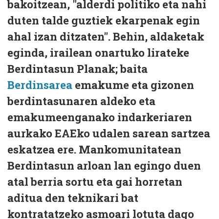
bakoitzean, "alderdi politiko eta nahi
duten talde guztiek ekarpenak egin
ahal izan ditzaten". Behin, aldaketak
eginda, irailean onartuko lirateke
Berdintasun Planak; baita
Berdinsarea
emakume eta gizonen
berdintasunaren aldeko eta
emakumeenganako indarkeriaren
aurkako EAEko udalen sarean sartzea
eskatzea ere. Mankomunitatean
Berdintasun arloan lan egingo duen
atal berria sortu eta gai horretan
aditua den teknikari bat
kontratatzeko asmoari lotuta dago