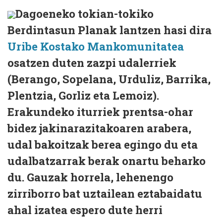
Dagoeneko tokian-tokiko
Berdintasun Planak lantzen hasi dira
Uribe Kostako Mankomunitatea
osatzen duten zazpi udalerriek
(Berango, Sopelana, Urduliz, Barrika,
Plentzia, Gorliz eta Lemoiz).
Erakundeko iturriek prentsa-ohar
bidez jakinarazitakoaren arabera,
udal bakoitzak berea egingo du eta
udalbatzarrak berak onartu beharko
du. Gauzak horrela, lehenengo
zirriborro bat uztailean eztabaidatu
ahal izatea espero dute herri