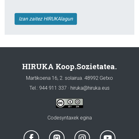
Izan zaitez HIRUKAlagun
HIRUKA Koop.Sozietatea.
Martikoena 16, 2. solairua. 48992 Getxo
Tel.: 944 911 337 · hiruka@hiruka.eus
Codesyntaxek egina