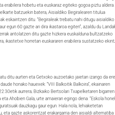
ta erabilera hobetu eta euskaraz egiteko gogoa piztu aldera.
lkarte batzuekin batera, Aisialdiko Begiralearen titulua
 eskaintzen ditu. “Begiraleak trebatu nahi ditugu aisialdiko
ur egun 60 gazte ari dira ikastaroa egiten”, azaldu du Landak
ilerrak antolatzen ditu gazte hizkera euskalduna bultzatzeko
era, ikastetxe horretan euskararen erabilera sustatzeko ekin
olatu ditu aurten eta Getxoko auzoetako jaietan izango da ere
 daude honako hauexek: “VIII Balkoitik Balkoira”, ekainaren
2:30etik aurrera; Bizkaiko Bertsolari Txapelketaren bigarren
ala eta Ahobien Gala, urte amaieran egingo dena. “Eskola hone
guratsuak dauzkagu gaur egun. Hala nola, lehiaketetan
, eta gazte askorentzat erakargarria den aisialdi alternatiba