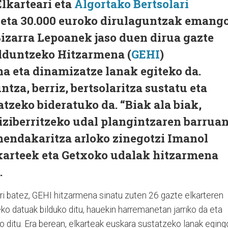
lkarteari eta
Algortako Bertsolari
7 eta 30.000 euroko dirulaguntzak emang
Bizarra Lepoanek jaso duen dirua gazte
lduntzeko Hitzarmena (
GEHI
)
a eta dinamizatze lanak egiteko da.
za, berriz, bertsolaritza sustatu eta
atzeko bideratuko da. “Biak ala biak,
iziberritzeko udal plangintzaren barrua
hendakaritza arloko zinegotzi Imanol
karteek eta Getxoko udalak hitzarmena
.
rri batez, GEHI hitzarmena sinatu zuten 26 gazte elkarteren
ko datuak bilduko ditu, hauekin harremanetan jarriko da eta
ditu. Era berean, elkarteak euskara sustatzeko lanak eging