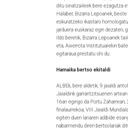
ditu sinatzaileek bere ezagutza e
Halaber, Bizarra Lepoanek, beste e
eskuratzeko ikastaro homologatuak
jarduera euskaraz egin dezaten; ga
Ildo beretik, Bizarra Lepoanek ta
eta, Aixerrota Institutuarekin bat
egitaraua prestatu ohi du.
Hamaika bertso ekitaldi
ALBEk, bere aldetik, 9 jaialdi ant
Jaialdirik garrantzitsuenen artean
16an egingo da Portu Zaharrean, 2
finalaurrekoa; VIII Jaialdi Mundi
egiten duen lanaren adibide esan
nabarmendu diren bertsolariak ditu