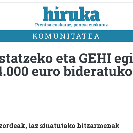
KOMUNITATEA
ustatzeko eta GEHI e
4.000 euro bideratuk
zordeak, iaz sinatutako hitzarmenak