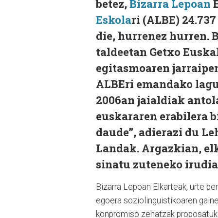
betez,
Bizarra Lepoan
E
Eskola
ri (ALBE) 24.73
die, hurrenez hurren. 
taldeetan Getxo Euska
egitasmoaren jarraipen
ALBEri emandako lagunt
2006an jaialdiak antol
euskararen erabilera b
daude”, adierazi du Le
Landak. Argazkian, el
sinatu zuteneko irudia
Bizarra Lepoan Elkarteak, urte be
egoera soziolinguistikoaren gaine
konpromiso zehatzak proposatuko 