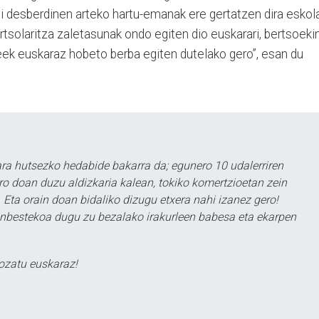
i desberdinen arteko hartu-emanak ere gertatzen dira eskol
ertsolaritza zaletasunak ondo egiten dio euskarari, bertsoeki
ek euskaraz hobeto berba egiten dutelako gero”, esan du
a hutsezko hedabide bakarra da; egunero 10 udalerriren
ero doan duzu aldizkaria kalean, tokiko komertzioetan zein
 Eta orain doan bidaliko dizugu etxera nahi izanez gero!
ezinbestekoa dugu zu bezalako irakurleen babesa eta ekarpen
ozatu euskaraz!