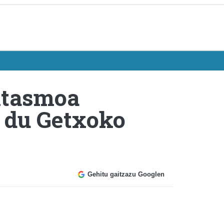
gitasmoa
o du Getxoko
Gehitu gaitzazu Googlen