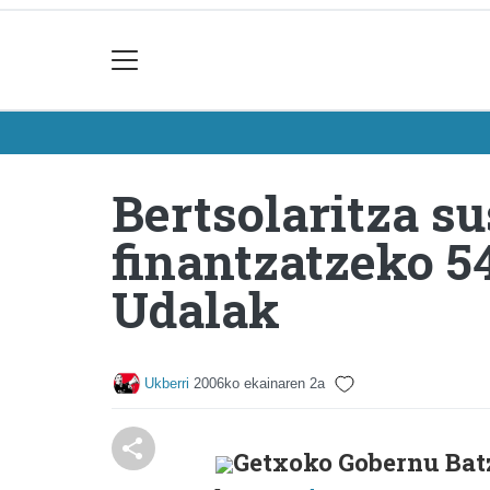
Bertsolaritza s
finantzatzeko 5
Udalak
Ukberri
2006ko ekainaren 2a
Getxoko Gobernu Bat