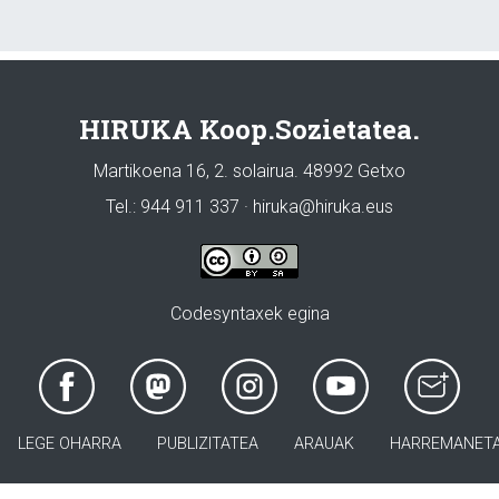
HIRUKA Koop.Sozietatea.
Martikoena 16, 2. solairua. 48992 Getxo
Tel.: 944 911 337 · hiruka@hiruka.eus
Codesyntaxek egina
LEGE OHARRA
PUBLIZITATEA
ARAUAK
HARREMANET