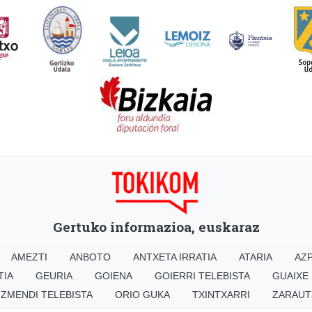
Gertuko informazioa, euskaraz
AMEZTI
ANBOTO
ANTXETA IRRATIA
ATARIA
AZP
TIA
GEURIA
GOIENA
GOIERRI TELEBISTA
GUAIXE
IZMENDI TELEBISTA
ORIO GUKA
TXINTXARRI
ZARAUT