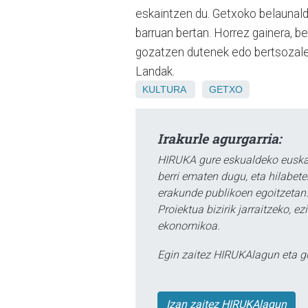
eskaintzen du. Getxoko belaunald
barruan bertan. Horrez gainera, b
gozatzen dutenek edo bertsozale
Landak.
KULTURA
GETXO
Irakurle agurgarria:
HIRUKA gure eskualdeko euskar
berri ematen dugu, eta hilabet
erakunde publikoen egoitzetan.
Proiektua bizirik jarraitzeko, 
ekonomikoa.
Egin zaitez HIRUKAlagun eta g
Izan zaitez HIRUKAlagun