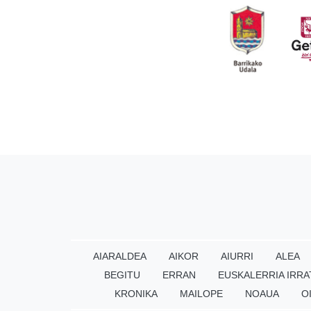
AIARALDEA
AIKOR
AIURRI
ALEA
BEGITU
ERRAN
EUSKALERRIA IRRA
KRONIKA
MAILOPE
NOAUA
O