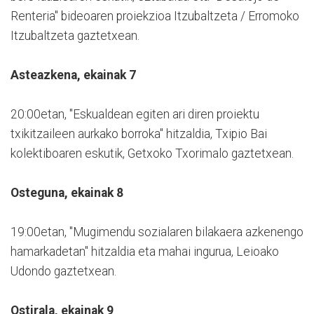
Renteria" bideoaren proiekzioa Itzubaltzeta / Erromoko
Itzubaltzeta gaztetxean.
Asteazkena, ekainak 7
20:00etan, "Eskualdean egiten ari diren proiektu
txikitzaileen aurkako borroka" hitzaldia, Txipio Bai
kolektiboaren eskutik, Getxoko Txorimalo gaztetxean.
Osteguna, ekainak 8
19:00etan, "Mugimendu sozialaren bilakaera azkenengo
hamarkadetan" hitzaldia eta mahai ingurua, Leioako
Udondo gaztetxean.
Ostirala, ekainak 9