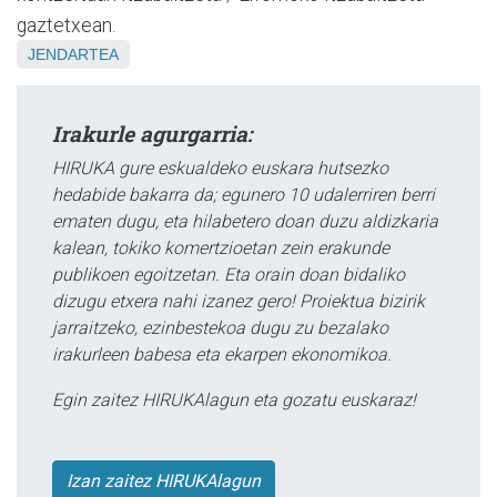
gaztetxean.
JENDARTEA
Irakurle agurgarria:
HIRUKA gure eskualdeko euskara hutsezko
hedabide bakarra da; egunero 10 udalerriren berri
ematen dugu, eta hilabetero doan duzu aldizkaria
kalean, tokiko komertzioetan zein erakunde
publikoen egoitzetan. Eta orain doan bidaliko
dizugu etxera nahi izanez gero! Proiektua bizirik
jarraitzeko, ezinbestekoa dugu zu bezalako
irakurleen babesa eta ekarpen ekonomikoa.
Egin zaitez HIRUKAlagun eta gozatu euskaraz!
Izan zaitez HIRUKAlagun