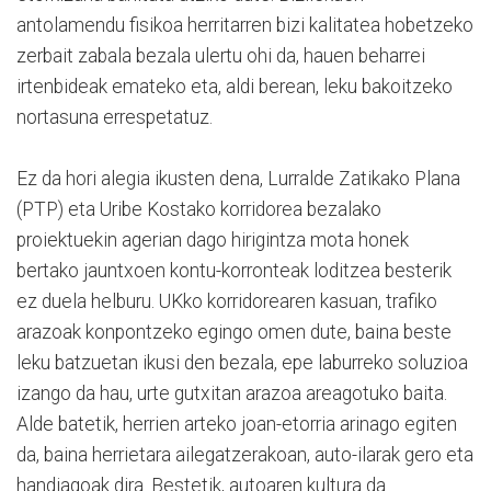
antolamendu fisikoa herritarren bizi kalitatea hobetzeko
zerbait zabala bezala ulertu ohi da, hauen beharrei
irtenbideak emateko eta, aldi berean, leku bakoitzeko
nortasuna errespetatuz.
Ez da hori alegia ikusten dena, Lurralde Zatikako Plana
(PTP) eta Uribe Kostako korridorea bezalako
proiektuekin agerian dago hirigintza mota honek
bertako jauntxoen kontu-korronteak loditzea besterik
ez duela helburu. UKko korridorearen kasuan, trafiko
arazoak konpontzeko egingo omen dute, baina beste
leku batzuetan ikusi den bezala, epe laburreko soluzioa
izango da hau, urte gutxitan arazoa areagotuko baita.
Alde batetik, herrien arteko joan-etorria arinago egiten
da, baina herrietara ailegatzerakoan, auto-ilarak gero eta
handiagoak dira. Bestetik, autoaren kultura da