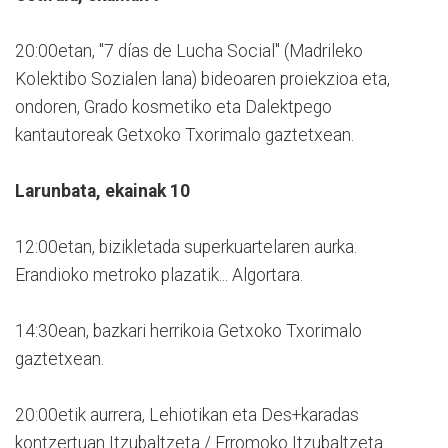
20:00etan, "7 días de Lucha Social" (Madrileko
Kolektibo Sozialen lana) bideoaren proiekzioa eta,
ondoren, Grado kosmetiko eta Dalektpego
kantautoreak Getxoko Txorimalo gaztetxean.
Larunbata, ekainak 10
12:00etan, bizikletada superkuartelaren aurka.
Erandioko metroko plazatik... Algortara.
14:30ean, bazkari herrikoia Getxoko Txorimalo
gaztetxean.
20:00etik aurrera, Lehiotikan eta Des+karadas
kontzertuan Itzubaltzeta / Erromoko Itzubaltzeta