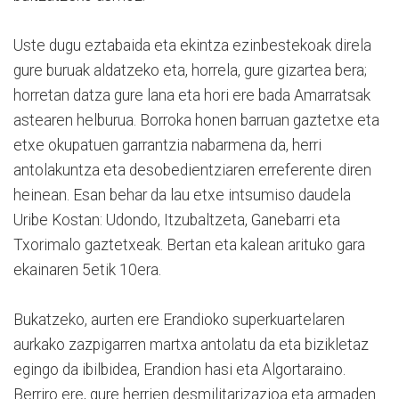
Uste dugu eztabaida eta ekintza ezinbestekoak direla
gure buruak aldatzeko eta, horrela, gure gizartea bera;
horretan datza gure lana eta hori ere bada Amarratsak
astearen helburua. Borroka honen barruan gaztetxe eta
etxe okupatuen garrantzia nabarmena da, herri
antolakuntza eta desobedientziaren erreferente diren
heinean. Esan behar da lau etxe intsumiso daudela
Uribe Kostan: Udondo, Itzubaltzeta, Ganebarri eta
Txorimalo gaztetxeak. Bertan eta kalean arituko gara
ekainaren 5etik 10era.
Bukatzeko, aurten ere Erandioko superkuartelaren
aurkako zazpigarren martxa antolatu da eta bizikletaz
egingo da ibilbidea, Erandion hasi eta Algortaraino.
Berriro ere, gure herrien desmilitarizazioa eta armaden