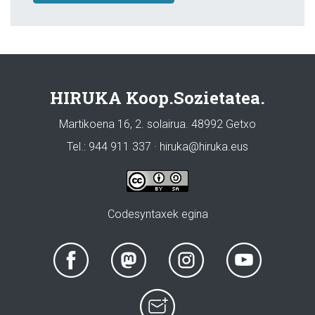
HIRUKA Koop.Sozietatea.
Martikoena 16, 2. solairua. 48992 Getxo
Tel.: 944 911 337 · hiruka@hiruka.eus
Codesyntaxek egina