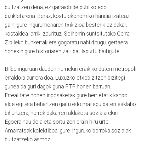
bultzatzen dena, ez garraiobide publiko edo
bizikletarena. Beraz, kostu ekonomiko handia izateaz
gain, gure ingurumenaren txikizioa besterik ez dakar,
kostaldea larriki zaurituz. Seiherrin suntsitutako Gerra
Zibileko bunkerrak ere gogoratu nahi ditugu, gertaera
honekin gure historiaren zati bat lapurtu baitigute.
Bilbo inguruan dauden herriekin eraikiko duten metropoli
erraldoia aurrera doa. Luxuzko etxebizitzen bizitegi-
gunea da guri dagokiguna PTP honen barruan.
Errealitate honen inposaketak gure herrietatik kanpo
alde egitera behartzen gaitu edo mailegu baten esklabo
bihurtzera, horrek dakarren aldaketa sozialarekin.
Egoera hau dela eta sortu zen orain hiru urte
Amarratsak kolektiboa, gure inguruko borroka sozialak
bultzatzeko asmoz.