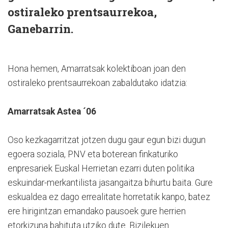
ostiraleko prentsaurrekoa,
Ganebarrin.
Hona hemen, Amarratsak kolektiboan joan den
ostiraleko prentsaurrekoan zabaldutako idatzia:
Amarratsak Astea ´06
Oso kezkagarritzat jotzen dugu gaur egun bizi dugun
egoera soziala, PNV eta boterean finkaturiko
enpresariek Euskal Herrietan ezarri duten politika
eskuindar-merkantilista jasangaitza bihurtu baita. Gure
eskualdea ez dago errealitate horretatik kanpo, batez
ere hirigintzan emandako pausoek gure herrien
etorkizuna bahituta utziko dute. Bizilekuen