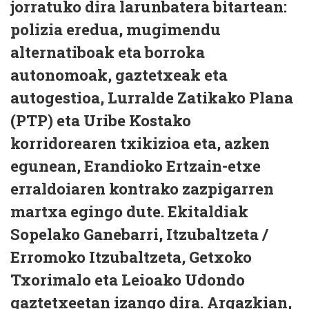
jorratuko dira larunbatera bitartean:
polizia eredua, mugimendu
alternatiboak eta borroka
autonomoak, gaztetxeak eta
autogestioa, Lurralde Zatikako Plana
(PTP) eta Uribe Kostako
korridorearen txikizioa eta, azken
egunean, Erandioko Ertzain-etxe
erraldoiaren kontrako zazpigarren
martxa egingo dute. Ekitaldiak
Sopelako Ganebarri, Itzubaltzeta /
Erromoko Itzubaltzeta, Getxoko
Txorimalo eta Leioako Udondo
gaztetxeetan izango dira. Argazkian,