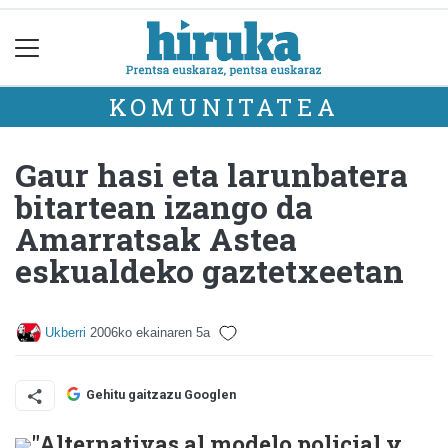
KOMUNITATEA
Gaur hasi eta larunbatera
bitartean izango da
Amarratsak Astea
eskualdeko gaztetxeetan
Ukberri
2006ko ekainaren 5a
Gehitu gaitzazu Googlen
"Alternativas al modelo policial y