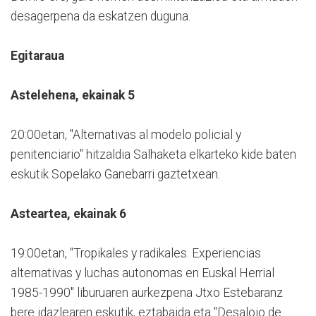
desagerpena da eskatzen duguna.
Egitaraua
Astelehena, ekainak 5
20:00etan, "Alternativas al modelo policial y
penitenciario" hitzaldia Salhaketa elkarteko kide baten
eskutik Sopelako Ganebarri gaztetxean.
Asteartea, ekainak 6
19:00etan, "Tropikales y radikales. Experiencias
alternativas y luchas autonomas en Euskal Herrial
1985-1990" liburuaren aurkezpena Jtxo Estebaranz
bere idazlearen eskutik, eztabaida eta "Desalojo de