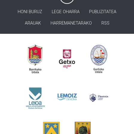
HONI BURUZ
LEGE OHARRA
PUBLIZITATEA
ARAUAK
HARREMANETARAKO
RSS