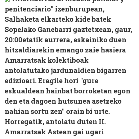
penitenciario" izenburupean,
Salhaketa elkarteko kide batek
Sopelako Ganebarri gaztetxean, gaur,
20:00etatik aurrera, eskainiko duen
hitzaldiarekin emango zaie hasiera
Amarratsak kolektiboak
antolatutako jardunaldien bigarren
edizioari. Eragile hori "gure
eskualdean hainbat borroketan egon
den eta dagoen hutsunea asetzeko
nahian sortu zen" orain bi urte.
Horregatik, antolatu duten II.
Amarratsak Astean gai ugari