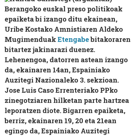
Berangoko euskal preso politikoak
epaiketa bi izango ditu ekainean,
Uribe Kostako Amnistiaren Aldeko
Mugimenduak
Etengabe
bitakoraren
bitartez jakinarazi duenez.
Lehenengoa, datorren astean izango
da, ekainaren 14an, Espainiako
Auzitegi Nazionaleko 3. sekzioan.
Jose Luis Caso Errenteriako PPko
zinegotziaren hilketan parte hartzea
leporatzen diote. Bigarren epaiketa,
berriz, ekainaren 19, 20 eta 21ean
egingo da, Espainiako Auzitegi