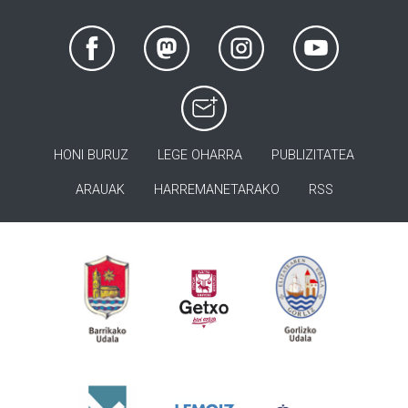
HONI BURUZ
LEGE OHARRA
PUBLIZITATEA
ARAUAK
HARREMANETARAKO
RSS