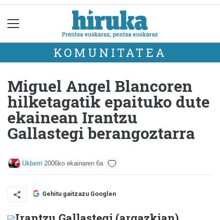
KOMUNITATEA
Miguel Angel Blancoren
hilketagatik epaituko dute
ekainean Irantzu
Gallastegi berangoztarra
Ukberri
2006ko ekainaren 6a
Gehitu gaitzazu Googlen
Irantzu Gallastegi (argazkian)