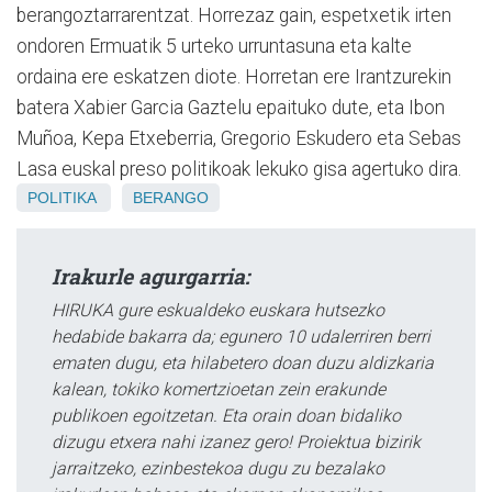
berangoztarrarentzat. Horrezaz gain, espetxetik irten
ondoren Ermuatik 5 urteko urruntasuna eta kalte
ordaina ere eskatzen diote. Horretan ere Irantzurekin
batera Xabier Garcia Gaztelu epaituko dute, eta Ibon
Muñoa, Kepa Etxeberria, Gregorio Eskudero eta Sebas
Lasa euskal preso politikoak lekuko gisa agertuko dira.
POLITIKA
BERANGO
Irakurle agurgarria:
HIRUKA gure eskualdeko euskara hutsezko
hedabide bakarra da; egunero 10 udalerriren berri
ematen dugu, eta hilabetero doan duzu aldizkaria
kalean, tokiko komertzioetan zein erakunde
publikoen egoitzetan. Eta orain doan bidaliko
dizugu etxera nahi izanez gero! Proiektua bizirik
jarraitzeko, ezinbestekoa dugu zu bezalako