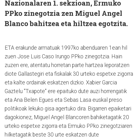
Nazionalaren 1. sekzioan, Ermuko
PPko zinegotzia zen Miguel Angel
Blanco bahitzea eta hiltzea egotzita.
ETA erakunde armatuak 1997ko abenduaren 1ean hil
zuen Jose Luis Caso Irungo PPko zinegotzia. Hain
zuzen ere, atentatu horretan parte hartzea leporatzen
diote Gallastegiri eta fiskalak 30 urteko espetxe zigorra
eta kalte ordainak eskatzen dizkio. Xabier Garcia
Gaztelu "Txapote" ere epaituko dute auzi horrengatik
eta Ana Belen Egues eta Sebas Lasa euskal preso
politikoak lekuko gisa agertuko dira. Bigarren epaiketari
dagokionez, Miguel Angel Blancoren bahiketagatik 20
urteko espetxe zigorra eta Ermuko PPko zinegotziaren
hilketagatik beste 30 urte eskatzen dute