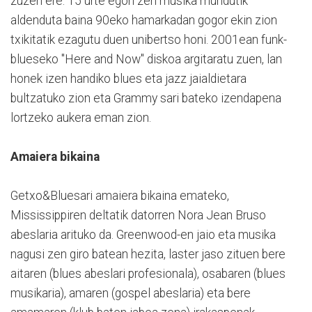
zuzen ere. 15 urte egon zen musika mundutik
aldenduta baina 90eko hamarkadan gogor ekin zion
txikitatik ezagutu duen unibertso honi. 2001ean funk-
blueseko "Here and Now" diskoa argitaratu zuen, lan
honek izen handiko blues eta jazz jaialdietara
bultzatuko zion eta Grammy sari bateko izendapena
lortzeko aukera eman zion.
Amaiera bikaina
Getxo&Bluesari amaiera bikaina emateko,
Mississippiren deltatik datorren Nora Jean Bruso
abeslaria arituko da. Greenwood-en jaio eta musika
nagusi zen giro batean hezita, laster jaso zituen bere
aitaren (blues abeslari profesionala), osabaren (blues
musikaria), amaren (gospel abeslaria) eta bere