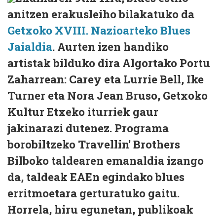
anitzen erakusleiho bilakatuko da
Getxoko XVIII. Nazioarteko Blues
Jaialdia
. Aurten izen handiko
artistak bilduko dira Algortako Portu
Zaharrean: Carey eta Lurrie Bell, Ike
Turner eta Nora Jean Bruso, Getxoko
Kultur Etxeko iturriek gaur
jakinarazi dutenez. Programa
borobiltzeko Travellin' Brothers
Bilboko taldearen emanaldia izango
da, taldeak EAEn egindako blues
erritmoetara gerturatuko gaitu.
Horrela, hiru egunetan, publikoak