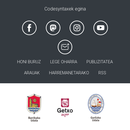
Codesyntaxek egina
HONI BURUZ
LEGE OHARRA
PUBLIZITATEA
ARAUAK
HARREMANETARAKO
RSS