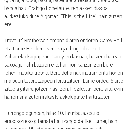
(gitarra, ahotsa, baxua, bateria eta teklatua) osatutako
banda hau. Oraingo honetan, euren azken diskoa
aurkeztuko dute Algortan: "This is the Line", hain zuzen
ere.
Travellin' Brothersen emanaldiaren ondoren, Carey Bell
eta Lurrie Bell bere semea jardungo dira Portu
Zaharreko karpapean, Careyren kasuan, hasiera batean
saxoa jo nahi bazuen ere, harmonika izan zen bere
lehen musika tresna. Bere dohainak instrumentu honen
maisuen tutoretzapean lortu zituen. Lurrie ordea, 6 urte
zituela gitarra jotzen hasi zen. Heziketan bere aitarekin
harremana zuten irakasle askok parte hartu zuten.
Hurrengo egunean, hilak 10, larunbata, estilo
erasokorreko gitarrista bat izango da: Ike Turner, hain