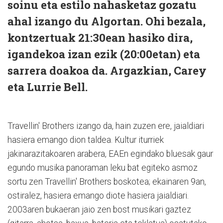
soinu eta estilo nahasketaz gozatu
ahal izango du Algortan. Ohi bezala,
kontzertuak 21:30ean hasiko dira,
igandekoa izan ezik (20:00etan) eta
sarrera doakoa da. Argazkian, Carey
eta Lurrie Bell.
Travellin' Brothers izango da, hain zuzen ere, jaialdiari
hasiera emango dion taldea. Kultur iturriek
jakinarazitakoaren arabera, EAEn egindako bluesak gaur
egundo musika panoraman leku bat egiteko asmoz
sortu zen Travellin' Brothers boskotea; ekainaren 9an,
ostiralez, hasiera emango diote hasiera jaialdiari.
2003aren bukaeran jaio zen bost musikari gaztez