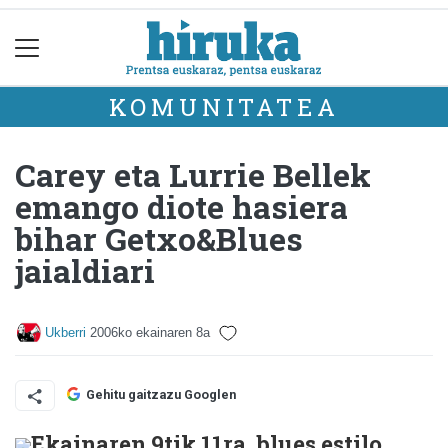
KOMUNITATEA
Carey eta Lurrie Bellek
emango diote hasiera
bihar Getxo&Blues
jaialdiari
Ukberri
2006ko ekainaren 8a
Gehitu gaitzazu Googlen
Ekainaren 9tik 11ra, blues estilo