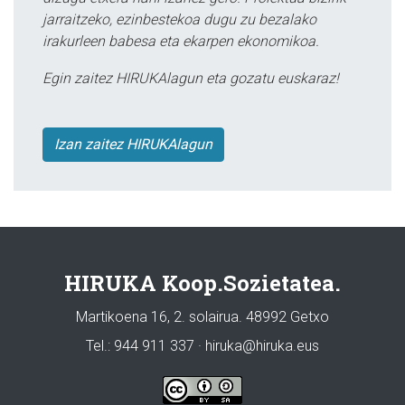
jarraitzeko, ezinbestekoa dugu zu bezalako
irakurleen babesa eta ekarpen ekonomikoa.
Egin zaitez HIRUKAlagun eta gozatu euskaraz!
Izan zaitez HIRUKAlagun
HIRUKA Koop.Sozietatea.
Martikoena 16, 2. solairua. 48992 Getxo
Tel.: 944 911 337 · hiruka@hiruka.eus