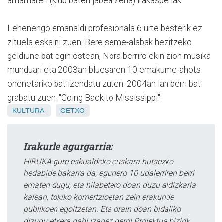
amamaren (klub baten jabea zena) irakaspenak.
Lehenengo emanaldi profesionala 6 urte besterik ez
zituela eskaini zuen. Bere seme-alabak hezitzeko
geldiune bat egin ostean, Nora berriro ekin zion musika
munduari eta 2003an bluesaren 10 emakume-ahots
onenetariko bat izendatu zuten. 2004an lan berri bat
grabatu zuen: "Going Back to Mississippi".
KULTURA
GETXO
Irakurle agurgarria:
HIRUKA gure eskualdeko euskara hutsezko
hedabide bakarra da; egunero 10 udalerriren berri
ematen dugu, eta hilabetero doan duzu aldizkaria
kalean, tokiko komertzioetan zein erakunde
publikoen egoitzetan. Eta orain doan bidaliko
dizugu etxera nahi izanez gero! Proiektua bizirik