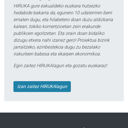
HIRUKA gure eskualdeko euskara hutsezko
hedabide bakarra da; egunero 10 udalerriren berri
ematen dugu, eta hilabetero doan duzu aldizkaria
kalean, tokiko komertzioetan zein erakunde
publikoen egoitzetan. Eta orain doan bidaliko
dizugu etxera nahi izanez gero! Proiektua bizirik
jarraitzeko, ezinbestekoa dugu zu bezalako
irakurleen babesa eta ekarpen ekonomikoa.
Egin zaitez HIRUKAlagun eta gozatu euskaraz!
Izan zaitez HIRUKAlagun