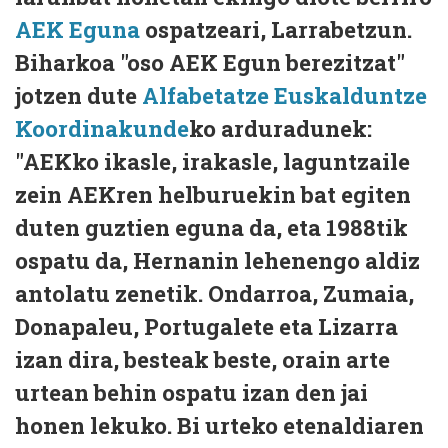
AEK Eguna
ospatzeari, Larrabetzun.
Biharkoa "oso AEK Egun berezitzat"
jotzen dute
Alfabetatze Euskalduntze
Koordinakunde
ko arduradunek:
"AEKko ikasle, irakasle, laguntzaile
zein AEKren helburuekin bat egiten
duten guztien eguna da, eta 1988tik
ospatu da, Hernanin lehenengo aldiz
antolatu zenetik. Ondarroa, Zumaia,
Donapaleu, Portugalete eta Lizarra
izan dira, besteak beste, orain arte
urtean behin ospatu izan den jai
honen lekuko. Bi urteko etenaldiaren