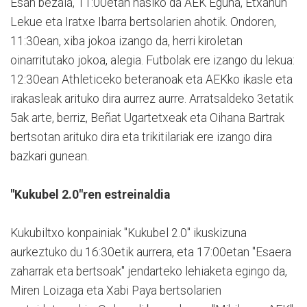
Esan bezala, 11:00etan hasiko da AEK Eguna, Etxahun
Lekue eta Iratxe Ibarra bertsolarien ahotik. Ondoren,
11:30ean, xiba jokoa izango da, herri kiroletan
oinarritutako jokoa, alegia. Futbolak ere izango du lekua:
12:30ean Athleticeko beteranoak eta AEKko ikasle eta
irakasleak arituko dira aurrez aurre. Arratsaldeko 3etatik
5ak arte, berriz, Beñat Ugartetxeak eta Oihana Bartrak
bertsotan arituko dira eta trikitilariak ere izango dira
bazkari gunean.
"Kukubel 2.0"ren estreinaldia
Kukubiltxo konpainiak "Kukubel 2.0" ikuskizuna
aurkeztuko du 16:30etik aurrera, eta 17:00etan "Esaera
zaharrak eta bertsoak" jendarteko lehiaketa egingo da,
Miren Loizaga eta Xabi Paya bertsolarien