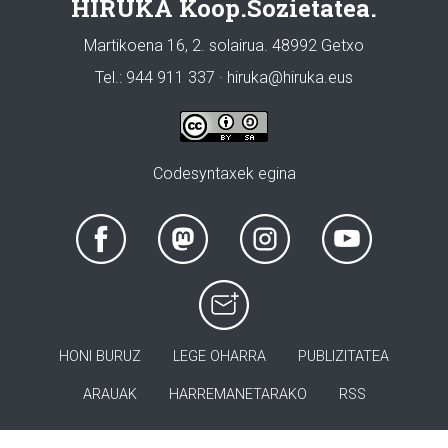
HIRUKA Koop.Sozietatea.
Martikoena 16, 2. solairua. 48992 Getxo
Tel.: 944 911 337 · hiruka@hiruka.eus
Codesyntaxek egina
HONI BURUZ
LEGE OHARRA
PUBLIZITATEA
ARAUAK
HARREMANETARAKO
RSS