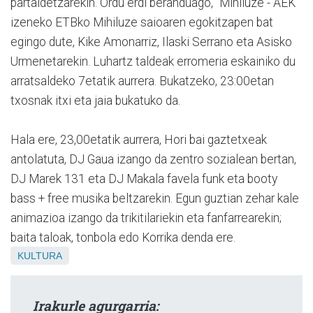
partaidetzarekin. Ordu erdi beranduago, "Mihiluze - AEK"
izeneko ETBko Mihiluze saioaren egokitzapen bat
egingo dute, Kike Amonarriz, Ilaski Serrano eta Asisko
Urmenetarekin. Luhartz taldeak erromeria eskainiko du
arratsaldeko 7etatik aurrera. Bukatzeko, 23:00etan
txosnak itxi eta jaia bukatuko da.
Hala ere, 23,00etatik aurrera, Hori bai gaztetxeak
antolatuta, DJ Gaua izango da zentro sozialean bertan,
DJ Marek 131 eta DJ Makala favela funk eta booty
bass + free musika beltzarekin. Egun guztian zehar kale
animazioa izango da trikitilariekin eta fanfarrearekin;
baita taloak, tonbola edo Korrika denda ere.
KULTURA
Irakurle agurgarria: