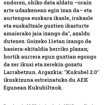
ondoren, ohiko data aldatu –orain
arte udazkenean egin izan da– eta
aurtengoa euskara ikasle, irakasle
eta euskaltzale guztien ikasturte
amaierako jaia izango da", azaldu
dutenez. Goizeko 11etan izango da
hasiera-ekitaldia herriko plazan;
hortik aurrera egun guztian egongo
da zer ikusi eta zerekin gozatu
Larrabetzun. Argazkia: "Kukubel 2.0"
ikuskizuna estreinatuko du AEK
Egunean Kukubiltxok.