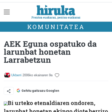
KOMUNITATEA
AEK Eguna ospatuko da
larunbat honetan
Larrabetzun
Ukberri
2006ko ekainaren 9a
Gehitu gaitzazu Googlen
Bi urteko etenaldiaren ondoren,
larunbat honetan ekingo diote berriro