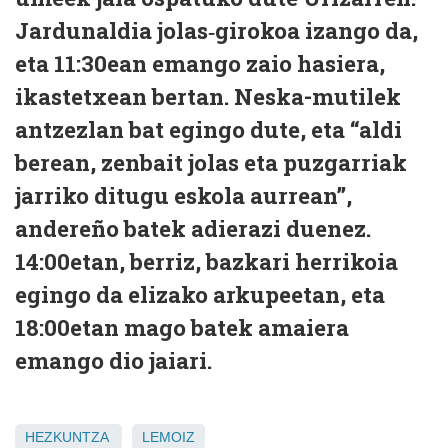
Jardunaldia jolas‑girokoa izango da,
eta 11:30ean emango zaio hasiera,
ikastetxean bertan. Neska-mutilek
antzezlan bat egingo dute, eta “aldi
berean, zenbait jolas eta puzgarriak
jarriko ditugu eskola aurrean”,
andereño batek adierazi duenez.
14:00etan, berriz, bazkari herrikoia
egingo da elizako arkupeetan, eta
18:00etan mago batek amaiera
emango dio jaiari.
HEZKUNTZA
LEMOIZ