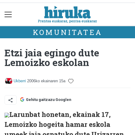
KOMUNITATEA
Etzi jaia egingo dute
Lemoizko eskolan
Ukberri
2006ko ekainaren 15a
Gehitu gaitzazu Googlen
Larunbat honetan, ekainak 17,
Lemoizko hogeita hamar eskola
umeek jaia ospatuko dute Urizarren.