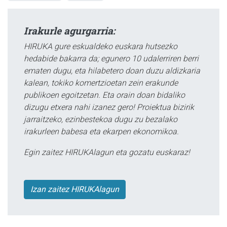
Irakurle agurgarria:
HIRUKA gure eskualdeko euskara hutsezko
hedabide bakarra da; egunero 10 udalerriren berri
ematen dugu, eta hilabetero doan duzu aldizkaria
kalean, tokiko komertzioetan zein erakunde
publikoen egoitzetan. Eta orain doan bidaliko
dizugu etxera nahi izanez gero! Proiektua bizirik
jarraitzeko, ezinbestekoa dugu zu bezalako
irakurleen babesa eta ekarpen ekonomikoa.
Egin zaitez HIRUKAlagun eta gozatu euskaraz!
Izan zaitez HIRUKAlagun