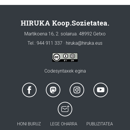
HIRUKA Koop.Sozietatea.
Martikoena 16, 2. solairua. 48992 Getxo
Tel.: 944 911 337 · hiruka@hiruka.eus
Codesyntaxek egina
HONI BURUZ
LEGE OHARRA
PUBLIZITATEA