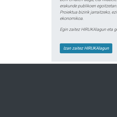
erakunde publikoen egoitzetan.
Proiektua bizirik jarraitzeko, 
ekonomikoa.
Egin zaitez HIRUKAlagun eta g
Izan zaitez HIRUKAlagun