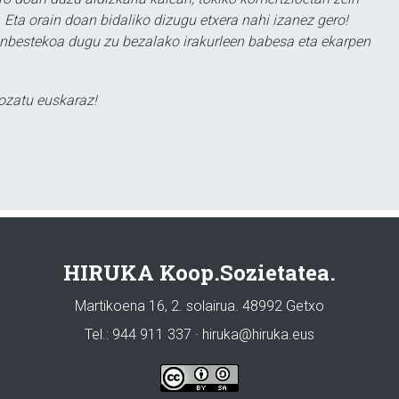
 Eta orain doan bidaliko dizugu etxera nahi izanez gero!
ezinbestekoa dugu zu bezalako irakurleen babesa eta ekarpen
ozatu euskaraz!
HIRUKA Koop.Sozietatea.
Martikoena 16, 2. solairua. 48992 Getxo
Tel.: 944 911 337 · hiruka@hiruka.eus