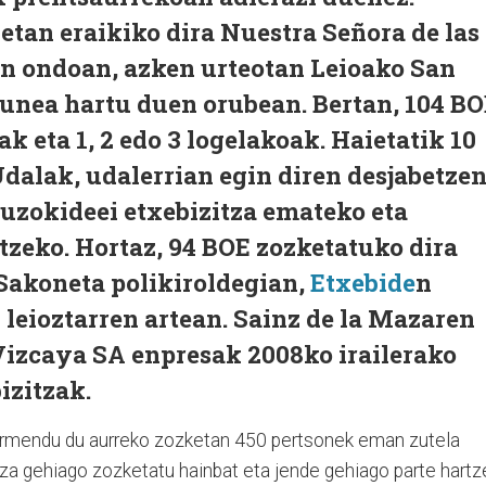
netan eraikiko dira Nuestra Señora de las
n ondoan, azken urteotan Leioako San
gunea hartu duen orubean. Bertan, 104 B
k eta 1, 2 edo 3 logelakoak. Haietatik 10
dalak, udalerrian egin diren desjabetze
uzokideei etxebizitza emateko eta
tzeko. Hortaz, 94 BOE zozketatuko dira
 Sakoneta polikiroldegian,
Etxebide
n
 leioztarren artean. Sainz de la Mazaren
Vizcaya SA enpresak 2008ko irailerako
izitzak.
rmendu du aurreko zozketan 450 pertsonek eman zutela
itza gehiago zozketatu hainbat eta jende gehiago parte hartz