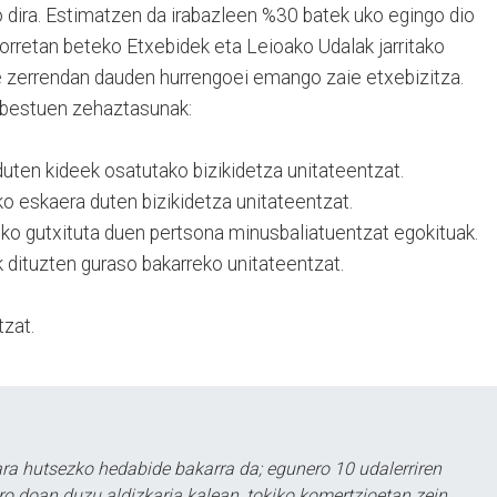
 dira. Estimatzen da irabazleen %30 batek uko egingo dio
horretan beteko Etxebidek eta Leioako Udalak jarritako
te zerrendan dauden hurrengoei emango zaie etxebizitza.
abestuen zehaztasunak:
duten kideek osatutako bizikidetza unitateentzat.
o eskaera duten bizikidetza unitateentzat.
iko gutxituta duen pertsona minusbaliatuentzat egokituak.
 dituzten guraso bakarreko unitateentzat.
tzat.
a hutsezko hedabide bakarra da; egunero 10 udalerriren
ero doan duzu aldizkaria kalean, tokiko komertzioetan zein