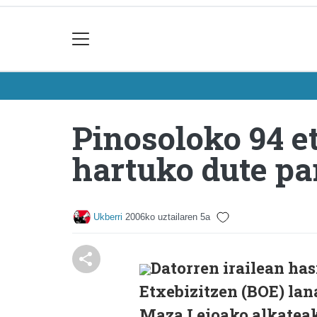
Pinosoloko 94 e
hartuko dute pa
Ukberri
2006ko uztailaren 5a
Datorren irailean has
Etxebizitzen (BOE) lan
Maza Leioako alkateak