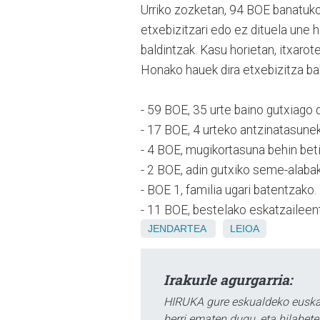
Urriko zozketan, 94 BOE banatuko
etxebizitzari edo ez dituela une 
baldintzak. Kasu horietan, itxaro
Honako hauek dira etxebizitza b
- 59 BOE, 35 urte baino gutxiago 
- 17 BOE, 4 urteko antzinatasunek
- 4 BOE, mugikortasuna behin bet
- 2 BOE, adin gutxiko seme-alabak
- BOE 1, familia ugari batentzako.
- 11 BOE, bestelako eskatzaileen
JENDARTEA
LEIOA
Irakurle agurgarria:
HIRUKA gure eskualdeko euskar
berri ematen dugu, eta hilabet