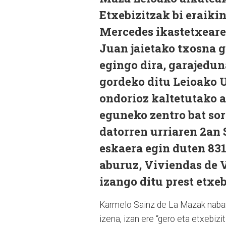
Etxebizitzak bi eraiki
Mercedes ikastetxeare
Juan jaietako txosna 
egingo dira, garajeduna
gordeko ditu Leioako U
ondorioz kaltetutako a
eguneko zentro bat sor
datorren urriaren 2an
eskaera egin duten 831
aburuz, Viviendas de 
izango ditu prest etxeb
Karmelo Sainz de La Mazak naba
izena, izan ere “gero eta etxebiz