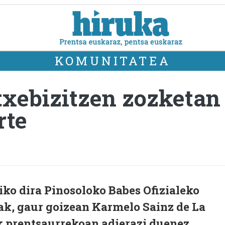
KOMUNITATEA
txebizitzen zozketan 
rte
iko dira Pinosoloko Babes Ofizialeko
ak, gaur goizean Karmelo Sainz de La
 prentsaurrekoan adierazi duenez.