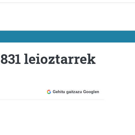
831 leioztarrek
Gehitu gaitzazu Googlen