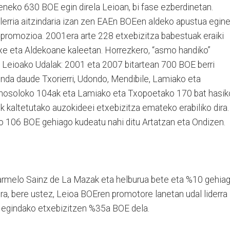
eneko 630 BOE egin direla Leioan, bi fase ezberdinetan.
lerria aitzindaria izan zen EAEn BOEen aldeko apustua egine
promozioa. 2001era arte 228 etxebizitza babestuak eraiki
txe eta Aldekoane kaleetan. Horrezkero, “asmo handiko”
ri Leioako Udalak: 2001 eta 2007 bitartean 700 BOE berri
inda daude Txorierri, Udondo, Mendibile, Lamiako eta
Pinosoloko 104ak eta Lamiako eta Txopoetako 170 bat hasik
ek kaltetutako auzokideei etxebizitza emateko erabiliko dira.
ko 106 BOE gehiago kudeatu nahi ditu Artatzan eta Ondizen.
Karmelo Sainz de La Mazak eta helburua bete eta %10 gehia
ra, bere ustez, Leioa BOEren promotore lanetan udal liderra
an egindako etxebizitzen %35a BOE dela.