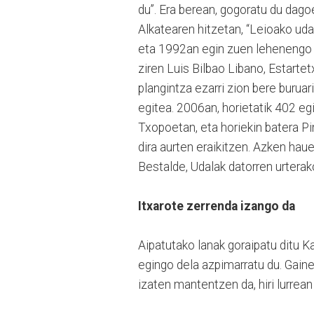
du”. Era berean, gogoratu du dago
Alkatearen hitzetan, “Leioako uda
eta 1992an egin zuen lehenengo 
ziren Luis Bilbao Libano, Estarte
plangintza ezarri zion bere burua
egitea. 2006an, horietatik 402 eg
Txopoetan, eta horiekin batera 
dira aurten eraikitzen. Azken hau
Bestalde, Udalak datorren urtera
Itxarote zerrenda izango da
Aipatutako lanak goraipatu ditu 
egingo dela azpimarratu du. Gaine
izaten mantentzen da, hiri lurre