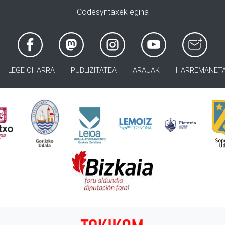
Codesyntaxek egina
LEGE OHARRA
PUBLIZITATEA
ARAUAK
HARREMANET