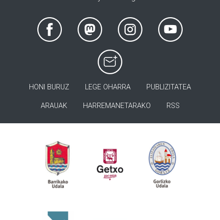
HONI BURUZ
LEGE OHARRA
PUBLIZITATEA
ARAUAK
HARREMANETARAKO
RSS