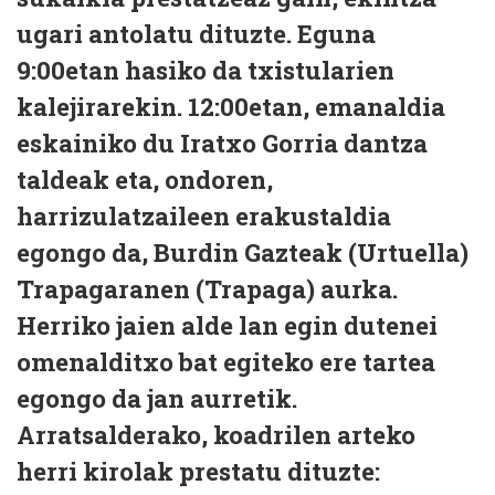
ugari antolatu dituzte. Eguna
9:00etan hasiko da txistularien
kalejirarekin. 12:00etan, emanaldia
eskainiko du Iratxo Gorria dantza
taldeak eta, ondoren,
harrizulatzaileen erakustaldia
egongo da, Burdin Gazteak (Urtuella)
Trapagaranen (Trapaga) aurka.
Herriko jaien alde lan egin dutenei
omenalditxo bat egiteko ere tartea
egongo da jan aurretik.
Arratsalderako, koadrilen arteko
herri kirolak prestatu dituzte: