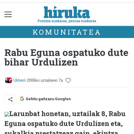
KOMUNITATEA
Rabu Eguna ospatuko dute
bihar Urdulizen
Ukberri
2006ko uztailaren 7a
Gehitu gaitzazu Googlen
Larunbat honetan, uztailak 8, Rabu
Eguna ospatuko dute Urdulizen eta,
sukalkia prestatzeaz gain, ekintza