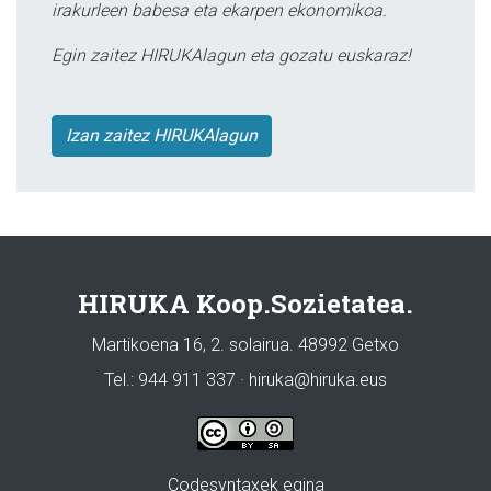
irakurleen babesa eta ekarpen ekonomikoa.
Egin zaitez HIRUKAlagun eta gozatu euskaraz!
Izan zaitez HIRUKAlagun
HIRUKA Koop.Sozietatea.
Martikoena 16, 2. solairua. 48992 Getxo
Tel.: 944 911 337 · hiruka@hiruka.eus
Codesyntaxek egina