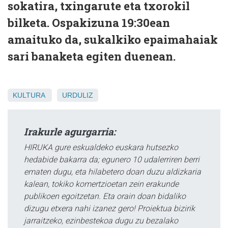
sokatira, txingarute eta txorokil
bilketa. Ospakizuna 19:30ean
amaituko da, sukalkiko epaimahaiak
sari banaketa egiten duenean.
KULTURA
URDULIZ
Irakurle agurgarria:
HIRUKA gure eskualdeko euskara hutsezko
hedabide bakarra da; egunero 10 udalerriren berri
ematen dugu, eta hilabetero doan duzu aldizkaria
kalean, tokiko komertzioetan zein erakunde
publikoen egoitzetan. Eta orain doan bidaliko
dizugu etxera nahi izanez gero! Proiektua bizirik
jarraitzeko, ezinbestekoa dugu zu bezalako