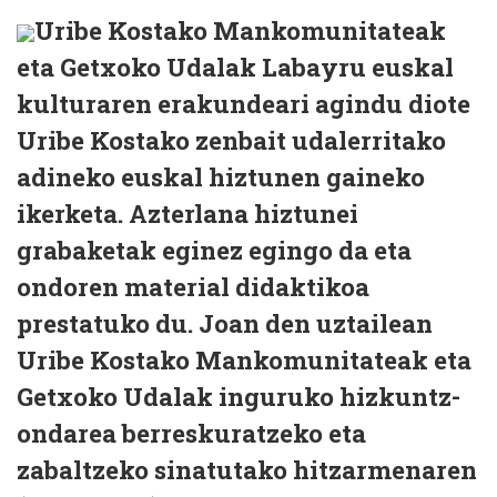
Uribe Kostako Mankomunitateak
eta Getxoko Udalak Labayru euskal
kulturaren erakundeari agindu diote
Uribe Kostako zenbait udalerritako
adineko euskal hiztunen gaineko
ikerketa. Azterlana hiztunei
grabaketak eginez egingo da eta
ondoren material didaktikoa
prestatuko du. Joan den uztailean
Uribe Kostako Mankomunitateak eta
Getxoko Udalak inguruko hizkuntz-
ondarea berreskuratzeko eta
zabaltzeko sinatutako hitzarmenaren