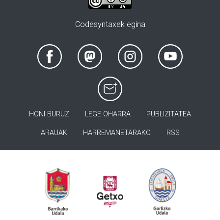
Codesyntaxek egina
HONI BURUZ
LEGE OHARRA
PUBLIZITATEA
ARAUAK
HARREMANETARAKO
RSS