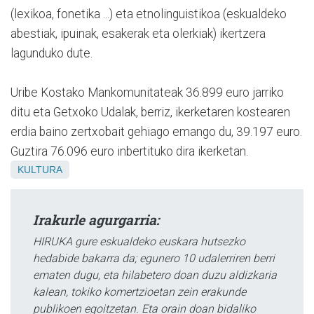
(lexikoa, fonetika ...) eta etnolinguistikoa (eskualdeko
abestiak, ipuinak, esakerak eta olerkiak) ikertzera
lagunduko dute.
Uribe Kostako Mankomunitateak 36.899 euro jarriko
ditu eta Getxoko Udalak, berriz, ikerketaren kostearen
erdia baino zertxobait gehiago emango du, 39.197 euro.
Guztira 76.096 euro inbertituko dira ikerketan.
KULTURA
Irakurle agurgarria:
HIRUKA gure eskualdeko euskara hutsezko
hedabide bakarra da; egunero 10 udalerriren berri
ematen dugu, eta hilabetero doan duzu aldizkaria
kalean, tokiko komertzioetan zein erakunde
publikoen egoitzetan. Eta orain doan bidaliko