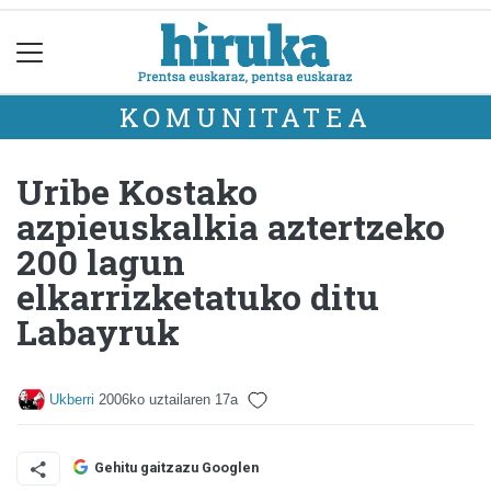
KOMUNITATEA
Uribe Kostako
azpieuskalkia aztertzeko
200 lagun
elkarrizketatuko ditu
Labayruk
Ukberri
2006ko uztailaren 17a
Gehitu gaitzazu Googlen