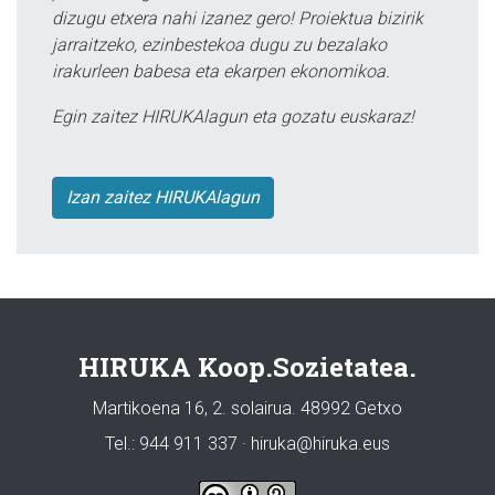
dizugu etxera nahi izanez gero! Proiektua bizirik
jarraitzeko, ezinbestekoa dugu zu bezalako
irakurleen babesa eta ekarpen ekonomikoa.
Egin zaitez HIRUKAlagun eta gozatu euskaraz!
Izan zaitez HIRUKAlagun
HIRUKA Koop.Sozietatea.
Martikoena 16, 2. solairua. 48992 Getxo
Tel.: 944 911 337 · hiruka@hiruka.eus