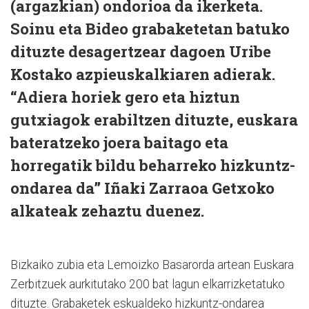
(argazkian) ondorioa da ikerketa.
Soinu eta Bideo grabaketetan batuko
dituzte desagertzear dagoen Uribe
Kostako azpieuskalkiaren adierak.
“Adiera horiek gero eta hiztun
gutxiagok erabiltzen dituzte, euskara
bateratzeko joera baitago eta
horregatik bildu beharreko hizkuntz-
ondarea da” Iñaki Zarraoa Getxoko
alkateak zehaztu duenez.
Bizkaiko zubia eta Lemoizko Basarorda artean Euskara
Zerbitzuek aurkitutako 200 bat lagun elkarrizketatuko
dituzte. Grabaketek eskualdeko hizkuntz-ondarea