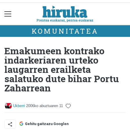
KOMUNITATEA
Emakumeen kontrako
indarkeriaren urteko
laugarren erailketa
salatuko dute bihar Portu
Zaharrean
Ukberri
2006ko abuztuaren 11
Gehitu gaitzazu Googlen