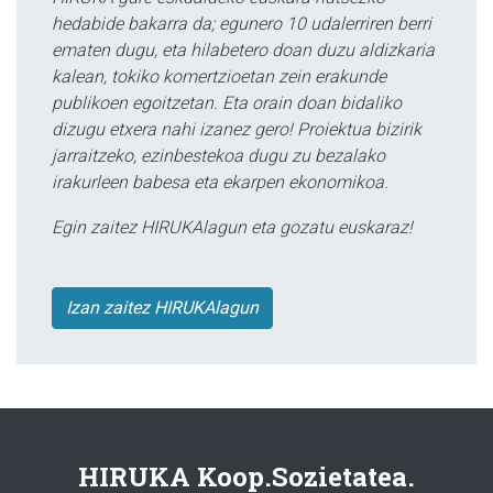
hedabide bakarra da; egunero 10 udalerriren berri
ematen dugu, eta hilabetero doan duzu aldizkaria
kalean, tokiko komertzioetan zein erakunde
publikoen egoitzetan. Eta orain doan bidaliko
dizugu etxera nahi izanez gero! Proiektua bizirik
jarraitzeko, ezinbestekoa dugu zu bezalako
irakurleen babesa eta ekarpen ekonomikoa.
Egin zaitez HIRUKAlagun eta gozatu euskaraz!
Izan zaitez HIRUKAlagun
HIRUKA Koop.Sozietatea.