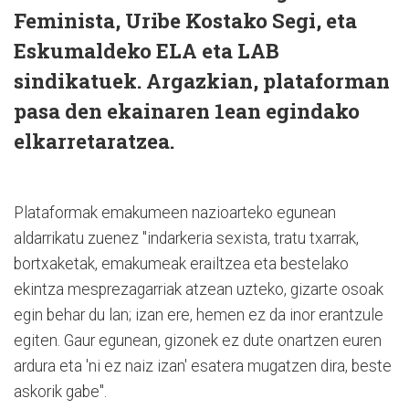
Feminista, Uribe Kostako Segi, eta
Eskumaldeko ELA eta LAB
sindikatuek. Argazkian, plataforman
pasa den ekainaren 1ean egindako
elkarretaratzea.
Plataformak emakumeen nazioarteko egunean
aldarrikatu zuenez "indarkeria sexista, tratu txarrak,
bortxaketak, emakumeak erailtzea eta bestelako
ekintza mesprezagarriak atzean uzteko, gizarte osoak
egin behar du lan; izan ere, hemen ez da inor erantzule
egiten. Gaur egunean, gizonek ez dute onartzen euren
ardura eta 'ni ez naiz izan' esatera mugatzen dira, beste
askorik gabe".