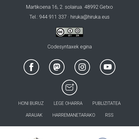
Martikoena 16, 2. solairua. 48992 Getxo
Tel.: 944 911 337 · hiruka@hiruka.eus
Codesyntaxek egina
HONI BURUZ
LEGE OHARRA
PUBLIZITATEA
ARAUAK
HARREMANETARAKO
RSS