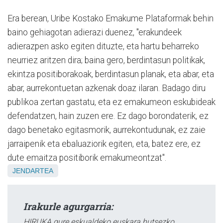
Era berean, Uribe Kostako Emakume Plataformak behin
baino gehiagotan adierazi duenez, "erakundeek
adierazpen asko egiten dituzte, eta hartu beharreko
neurriez aritzen dira; baina gero, berdintasun politikak,
ekintza positiborakoak, berdintasun planak, eta abar, eta
abar, aurrekontuetan azkenak doaz ilaran. Badago diru
publikoa zertan gastatu, eta ez emakumeon eskubideak
defendatzen, hain zuzen ere. Ez dago borondaterik, ez
dago benetako egitasmorik, aurrekontudunak, ez zaie
jarraipenik eta ebaluaziorik egiten, eta, batez ere, ez
dute emaitza positiborik emakumeontzat".
JENDARTEA
Irakurle agurgarria:
HIRUKA gure eskualdeko euskara hutsezko