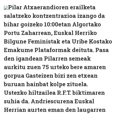
Pilar Atxaerandioren erailketa
salatzeko kontzentrazioa izango da
bihar goizeko 10:00etan Algortako
Portu Zaharrean, Euskal Herriko
Bilgune Feministak eta Uribe Kostako
Emakume Plataformak deituta. Pasa
den igandean Pilarren semeak
aurkitu zuen 75 urteko bere amaren
gorpua Gasteizen bizi zen etxean
buruan hainbat kolpe zituela.
Ustezko hiltzailea R.F.T. biktimaren
suhia da. Andriescurena Euskal
Herrian aurten eman den laugarren