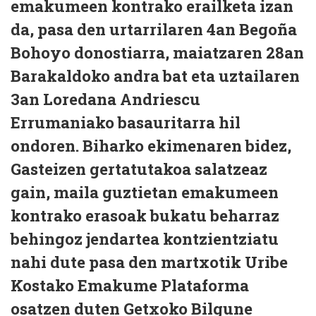
emakumeen kontrako erailketa izan
da, pasa den urtarrilaren 4an Begoña
Bohoyo donostiarra, maiatzaren 28an
Barakaldoko andra bat eta uztailaren
3an Loredana Andriescu
Errumaniako basauritarra hil
ondoren. Biharko ekimenaren bidez,
Gasteizen gertatutakoa salatzeaz
gain, maila guztietan emakumeen
kontrako erasoak bukatu beharraz
behingoz jendartea kontzientziatu
nahi dute pasa den martxotik Uribe
Kostako Emakume Plataforma
osatzen duten Getxoko Bilgune