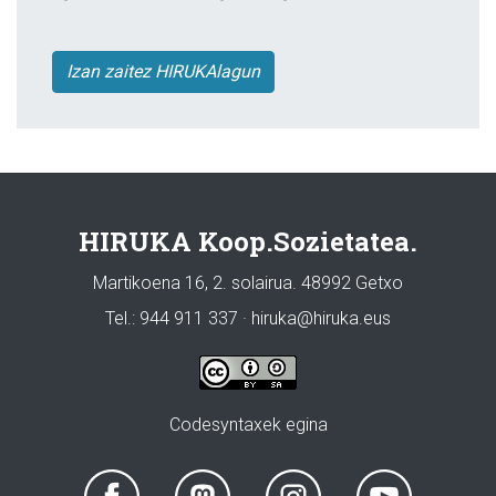
Izan zaitez HIRUKAlagun
HIRUKA Koop.Sozietatea.
Martikoena 16, 2. solairua. 48992 Getxo
Tel.: 944 911 337 · hiruka@hiruka.eus
Codesyntaxek egina