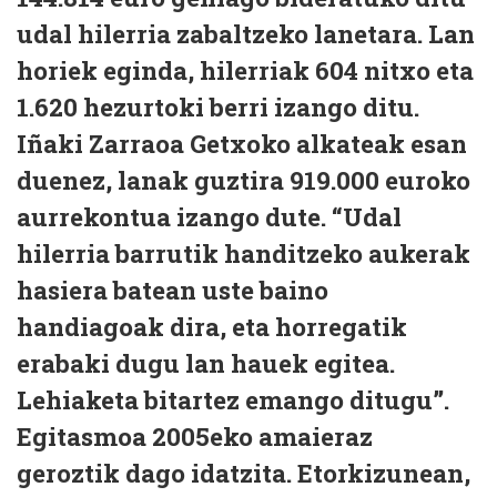
udal hilerria zabaltzeko lanetara. Lan
horiek eginda, hilerriak 604 nitxo eta
1.620 hezurtoki berri izango ditu.
Iñaki Zarraoa Getxoko alkateak esan
duenez, lanak guztira 919.000 euroko
aurrekontua izango dute. “Udal
hilerria barrutik handitzeko aukerak
hasiera batean uste baino
handiagoak dira, eta horregatik
erabaki dugu lan hauek egitea.
Lehiaketa bitartez emango ditugu”.
Egitasmoa 2005eko amaieraz
geroztik dago idatzita. Etorkizunean,