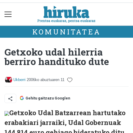
KOMUNITATEA
Getxoko udal hilerria
berriro handituko dute
Ukberri
2006ko abuztuaren 11
Gehitu gaitzazu Googlen
Getxoko Udal Batzarrean hartutako
erabakiari jarraiki, Udal Gobernuak
144.814 euro gehiago bideratuko ditu