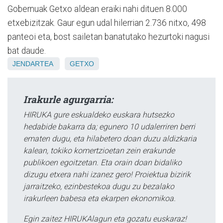
Gobernuak Getxo aldean eraiki nahi dituen 8.000
etxebizitzak. Gaur egun udal hilerrian 2.736 nitxo, 498
panteoi eta, bost sailetan banatutako hezurtoki nagusi
bat daude.
JENDARTEA
GETXO
Irakurle agurgarria:
HIRUKA gure eskualdeko euskara hutsezko
hedabide bakarra da; egunero 10 udalerriren berri
ematen dugu, eta hilabetero doan duzu aldizkaria
kalean, tokiko komertzioetan zein erakunde
publikoen egoitzetan. Eta orain doan bidaliko
dizugu etxera nahi izanez gero! Proiektua bizirik
jarraitzeko, ezinbestekoa dugu zu bezalako
irakurleen babesa eta ekarpen ekonomikoa.
Egin zaitez HIRUKAlagun eta gozatu euskaraz!