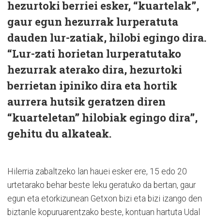
hezurtoki berriei esker, “kuartelak”,
gaur egun hezurrak lurperatuta
dauden lur-zatiak, hilobi egingo dira.
“Lur-zati horietan lurperatutako
hezurrak aterako dira, hezurtoki
berrietan ipiniko dira eta hortik
aurrera hutsik geratzen diren
“kuarteletan” hilobiak egingo dira”,
gehitu du alkateak.
Hilerria zabaltzeko lan hauei esker ere, 15 edo 20
urtetarako behar beste leku geratuko da bertan, gaur
egun eta etorkizunean Getxon bizi eta bizi izango den
biztanle kopuruarentzako beste, kontuan hartuta Udal