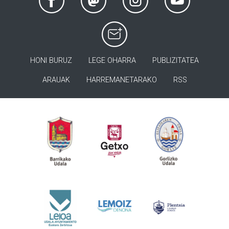
HONI BURUZ
LEGE OHARRA
PUBLIZITATEA
ARAUAK
HARREMANETARAKO
RSS