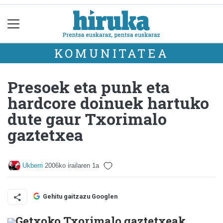
KOMUNITATEA
Presoek eta punk eta
hardcore doinuek hartuko
dute gaur Txorimalo
gaztetxea
Ukberri
2006ko irailaren 1a
Gehitu gaitzazu Googlen
Getxoko Txorimalo gaztetxeak