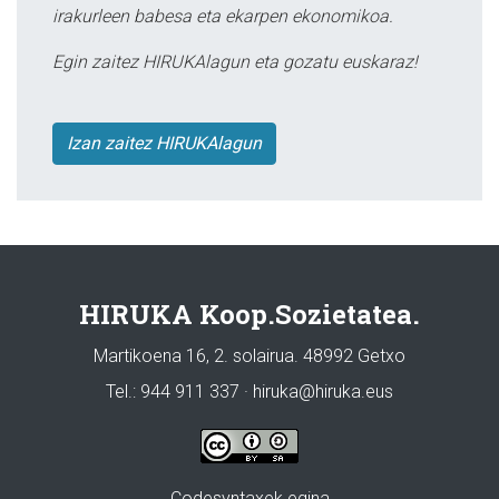
irakurleen babesa eta ekarpen ekonomikoa.
Egin zaitez HIRUKAlagun eta gozatu euskaraz!
Izan zaitez HIRUKAlagun
HIRUKA Koop.Sozietatea.
Martikoena 16, 2. solairua. 48992 Getxo
Tel.: 944 911 337 · hiruka@hiruka.eus
Codesyntaxek egina