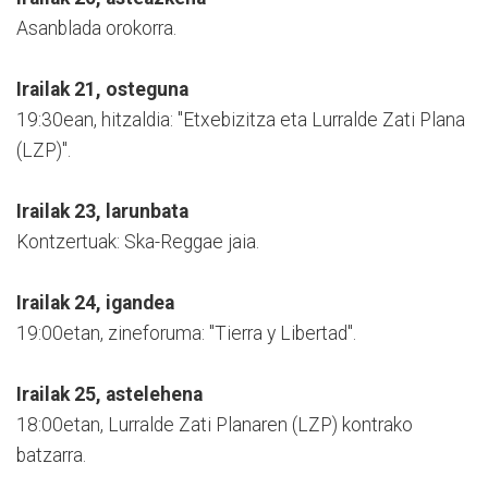
Asanblada orokorra.
Irailak 21, osteguna
19:30ean, hitzaldia: "Etxebizitza eta Lurralde Zati Plana
(LZP)".
Irailak 23, larunbata
Kontzertuak: Ska-Reggae jaia.
Irailak 24, igandea
19:00etan, zineforuma: "Tierra y Libertad".
Irailak 25, astelehena
18:00etan, Lurralde Zati Planaren (LZP) kontrako
batzarra.