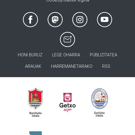
HONI BURUZ
LEGE OHARRA
PUBLIZITATEA
ARAUAK
HARREMANETARAKO
RSS