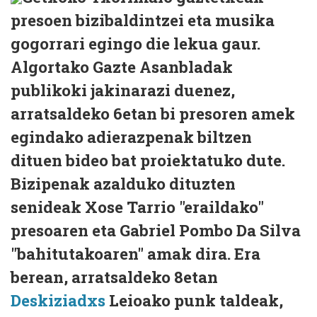
presoen bizibaldintzei eta musika
gogorrari egingo die lekua gaur.
Algortako Gazte Asanbladak
publikoki jakinarazi duenez,
arratsaldeko 6etan bi presoren amek
egindako adierazpenak biltzen
dituen bideo bat proiektatuko dute.
Bizipenak azalduko dituzten
senideak Xose Tarrio "eraildako"
presoaren eta Gabriel Pombo Da Silva
"bahitutakoaren" amak dira. Era
berean, arratsaldeko 8etan
Deskiziadxs
Leioako punk taldeak,