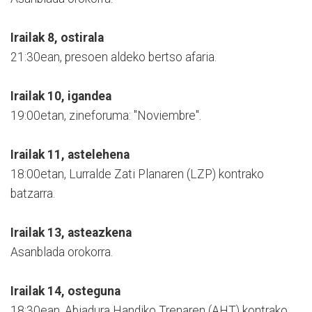
Irailak 8, ostirala
21:30ean, presoen aldeko bertso afaria.
Irailak 10, igandea
19:00etan, zineforuma: "Noviembre".
Irailak 11, astelehena
18:00etan, Lurralde Zati Planaren (LZP) kontrako
batzarra.
Irailak 13, asteazkena
Asanblada orokorra.
Irailak 14, osteguna
18:30ean, Abiadura Handiko Trenaren (AHT) kontrako