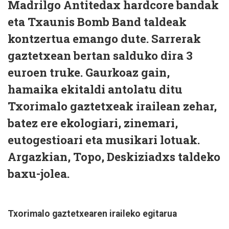
Madrilgo Antitedax hardcore bandak
eta Txaunis Bomb Band taldeak
kontzertua emango dute. Sarrerak
gaztetxean bertan salduko dira 3
euroen truke. Gaurkoaz gain,
hamaika ekitaldi antolatu ditu
Txorimalo gaztetxeak irailean zehar,
batez ere ekologiari, zinemari,
eutogestioari eta musikari lotuak.
Argazkian, Topo, Deskiziadxs taldeko
baxu-jolea.
Txorimalo gaztetxearen iraileko egitarua