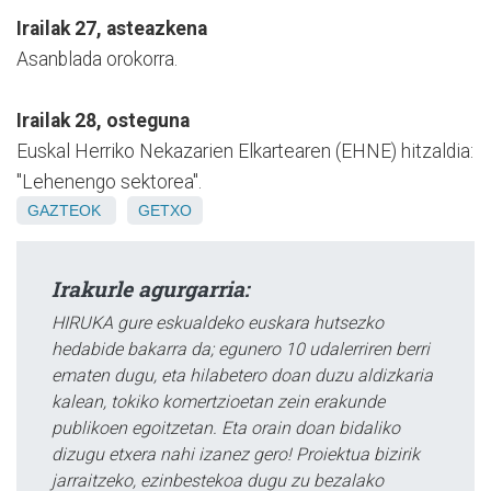
Irailak 27, asteazkena
Asanblada orokorra.
Irailak 28, osteguna
Euskal Herriko Nekazarien Elkartearen (EHNE) hitzaldia:
"Lehenengo sektorea".
GAZTEOK
GETXO
Irakurle agurgarria:
HIRUKA gure eskualdeko euskara hutsezko
hedabide bakarra da; egunero 10 udalerriren berri
ematen dugu, eta hilabetero doan duzu aldizkaria
kalean, tokiko komertzioetan zein erakunde
publikoen egoitzetan. Eta orain doan bidaliko
dizugu etxera nahi izanez gero! Proiektua bizirik
jarraitzeko, ezinbestekoa dugu zu bezalako