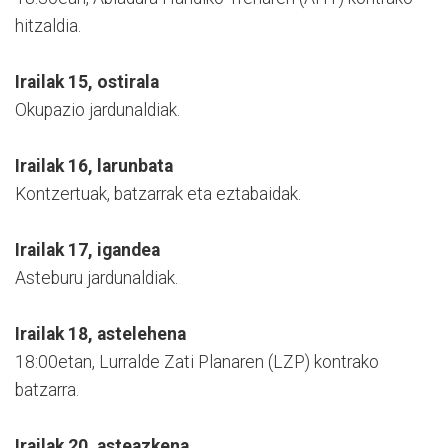
hitzaldia.
Irailak 15, ostirala
Okupazio jardunaldiak.
Irailak 16, larunbata
Kontzertuak, batzarrak eta eztabaidak.
Irailak 17, igandea
Asteburu jardunaldiak.
Irailak 18, astelehena
18:00etan, Lurralde Zati Planaren (LZP) kontrako
batzarra.
Irailak 20, asteazkena