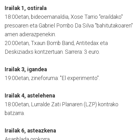
Irailak 1, ostirala
18:00etan, bideoemanaldia, Xose Tarrio "eraildako"
presoaren eta Gabriel Pombo Da Silva "bahitutakoaren"
amen adierazpenekin.
20:00etan, Txaun Bomb Band, Antitedax eta
Deskiziadxs kontzertuan. Sarrera: 3 euro.
Irailak 3, igandea
19:00etan, zineforuma: "El experimento".
Irailak 4, astelehena
18:00etan, Lurralde Zati Planaren (LZP) kontrako
batzarra.
Irailak 6, asteazkena
Asanblada orokorra.