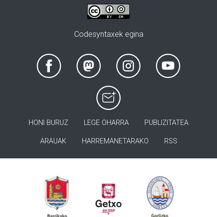
Codesyntaxek egina
HONI BURUZ
LEGE OHARRA
PUBLIZITATEA
ARAUAK
HARREMANETARAKO
RSS