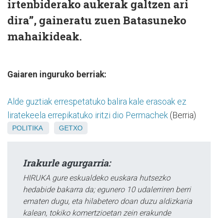
irtenbiderako aukerak galtzen ari
dira”, gaineratu zuen Batasuneko
mahaikideak.
Gaiaren inguruko berriak:
Alde guztiak errespetatuko balira kale erasoak ez
liratekeela errepikatuko iritzi dio Permachek
(Berria)
POLITIKA
GETXO
Irakurle agurgarria:
HIRUKA gure eskualdeko euskara hutsezko
hedabide bakarra da; egunero 10 udalerriren berri
ematen dugu, eta hilabetero doan duzu aldizkaria
kalean, tokiko komertzioetan zein erakunde