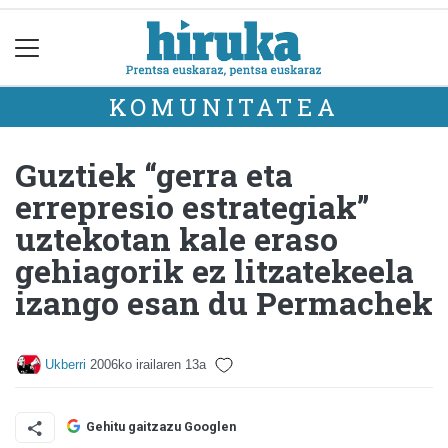
KOMUNITATEA
Guztiek “gerra eta
errepresio estrategiak”
uztekotan kale eraso
gehiagorik ez litzatekeela
izango esan du Permachek
Ukberri
2006ko irailaren 13a
Gehitu gaitzazu Googlen