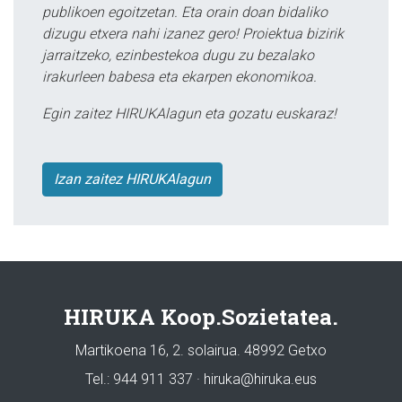
publikoen egoitzetan. Eta orain doan bidaliko
dizugu etxera nahi izanez gero! Proiektua bizirik
jarraitzeko, ezinbestekoa dugu zu bezalako
irakurleen babesa eta ekarpen ekonomikoa.
Egin zaitez HIRUKAlagun eta gozatu euskaraz!
Izan zaitez HIRUKAlagun
HIRUKA Koop.Sozietatea.
Martikoena 16, 2. solairua. 48992 Getxo
Tel.: 944 911 337 · hiruka@hiruka.eus