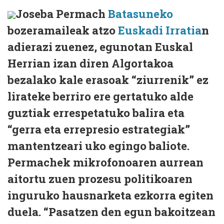
Joseba Permach
Batasuneko
bozeramaileak atzo
Euskadi Irratia
n
adierazi zuenez, egunotan Euskal
Herrian izan diren Algortakoa
bezalako kale erasoak “ziurrenik” ez
lirateke berriro ere gertatuko alde
guztiak errespetatuko balira eta
“gerra eta errepresio estrategiak”
mantentzeari uko egingo baliote.
Permachek mikrofonoaren aurrean
aitortu zuen prozesu politikoaren
inguruko hausnarketa ezkorra egiten
duela. “Pasatzen den egun bakoitzean