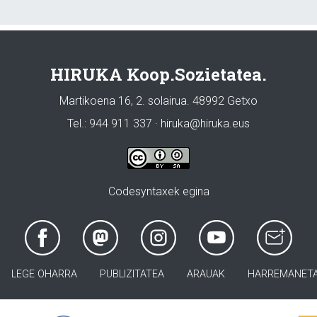
HIRUKA Koop.Sozietatea.
Martikoena 16, 2. solairua. 48992 Getxo
Tel.: 944 911 337 · hiruka@hiruka.eus
Codesyntaxek egina
LEGE OHARRA
PUBLIZITATEA
ARAUAK
HARREMANET