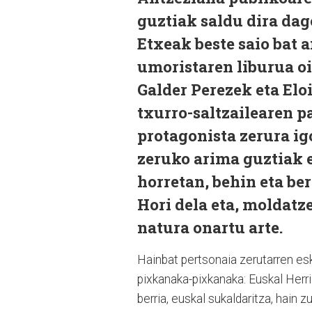
guztiak saldu dira dag
Etxeak beste saio bat a
umoristaren liburua o
Galder Perezek eta Elo
txurro-saltzailearen p
protagonista zerura ig
zeruko arima guztiak 
horretan, behin eta be
Hori dela eta, moldatz
natura onartu arte.
Hainbat pertsonaia zerutarren e
pixkanaka-pixkanaka: Euskal Herria
berria, euskal sukaldaritza, hain z