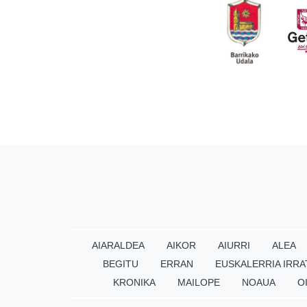
AIARALDEA
AIKOR
AIURRI
ALEA
BEGITU
ERRAN
EUSKALERRIA IRRA
KRONIKA
MAILOPE
NOAUA
O