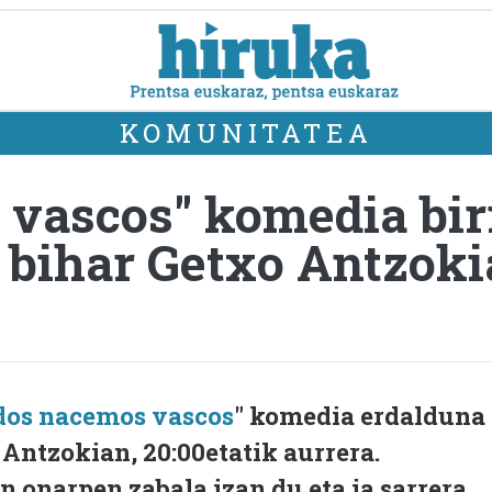
KOMUNITATEA
vascos" komedia bir
 bihar Getxo Antzok
dos nacemos vascos
" komedia erdalduna
Antzokian, 20:00etatik aurrera.
 onarpen zabala izan du eta ia sarrera