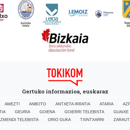
Gertuko informazioa, euskaraz
AMEZTI
ANBOTO
ANTXETA IRRATIA
ATARIA
AZP
TIA
GEURIA
GOIENA
GOIERRI TELEBISTA
GUAIXE
IZMENDI TELEBISTA
ORIO GUKA
TXINTXARRI
ZARAUT