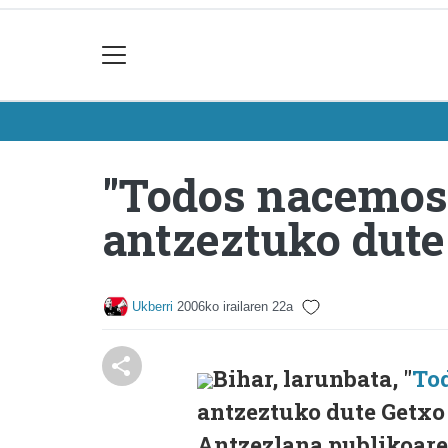
"Todos nacemos 
antzeztuko dute
Ukberri
2006ko irailaren 22a
Bihar, larunbata, "
To
antzeztuko dute Getxo 
Antzezlana publikoaren