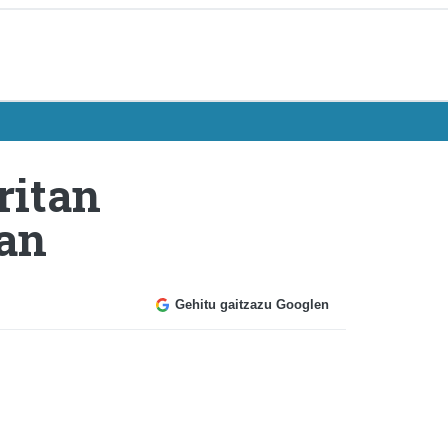
ritan
ian
Gehitu gaitzazu Googlen