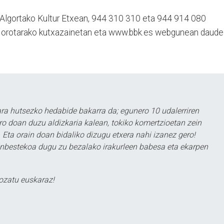
 Algortako Kultur Etxean, 944 310 310 eta 944 914 080
o orotarako kutxazainetan eta www.bbk.es webgunean daude
a hutsezko hedabide bakarra da; egunero 10 udalerriren
ero doan duzu aldizkaria kalean, tokiko komertzioetan zein
 Eta orain doan bidaliko dizugu etxera nahi izanez gero!
ezinbestekoa dugu zu bezalako irakurleen babesa eta ekarpen
ozatu euskaraz!