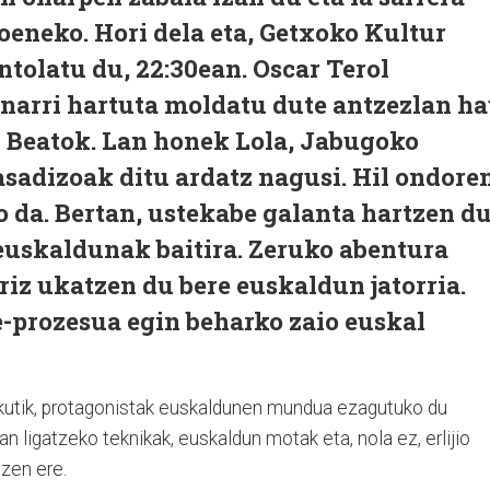
oeneko. Hori dela eta, Getxoko Kultur
ntolatu du, 22:30ean. Oscar Terol
inarri hartuta moldatu dute antzezlan h
i Beatok. Lan honek Lola, Jabugoko
asadizoak ditu ardatz nagusi. Hil ondoren
o da. Bertan, ustekabe galanta hartzen du
euskaldunak baitira. Zeruko abentura
rriz ukatzen du bere euskaldun jatorria.
e-prozesua egin beharko zaio euskal
skutik, protagonistak euskaldunen mundua ezagutuko du
n ligatzeko teknikak, euskaldun motak eta, nola ez, erlijio
uzen ere.