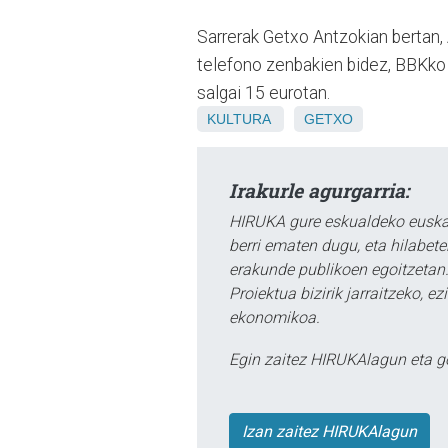
Sarrerak Getxo Antzokian bertan,
telefono zenbakien bidez, BBKk
salgai 15 eurotan.
KULTURA
GETXO
Irakurle agurgarria:
HIRUKA gure eskualdeko euskar
berri ematen dugu, eta hilabet
erakunde publikoen egoitzetan.
Proiektua bizirik jarraitzeko, 
ekonomikoa.
Egin zaitez HIRUKAlagun eta g
Izan zaitez HIRUKAlagun