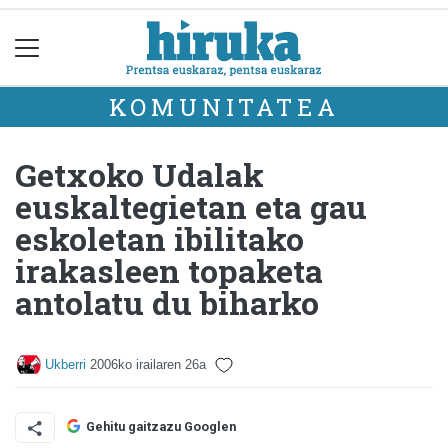
KOMUNITATEA
Getxoko Udalak
euskaltegietan eta gau
eskoletan ibilitako
irakasleen topaketa
antolatu du biharko
Ukberri
2006ko irailaren 26a
Gehitu gaitzazu Googlen