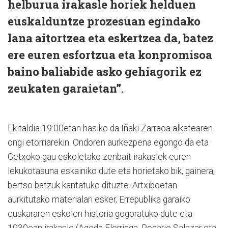
helburua irakasle horiek helduen
euskalduntze prozesuan egindako
lana aitortzea eta eskertzea da, batez
ere euren esfortzua eta konpromisoa
baino baliabide asko gehiagorik ez
zeukaten garaietan”.
Ekitaldia 19:00etan hasiko da Iñaki Zarraoa alkatearen
ongi etorriarekin. Ondoren aurkezpena egongo da eta
Getxoko gau eskoletako zenbait irakaslek euren
lekukotasuna eskainiko dute eta horietako bik, gainera,
bertso batzuk kantatuko dituzte. Artxiboetan
aurkitutako materialari esker, Errepublika garaiko
euskararen eskolen historia gogoratuko dute eta
1930ean irakasle (Ageda Elorriaga, Rosario Salazar eta