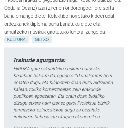
Obdulia Ocariz) izan zirenen ondorengoei lore sorta
bana emango diete. Kolektibo horretako kideei udal
ordezkariek diploma bana banatuko diete eta
amaitzeko musikak girotutako luntxa izango da.
KULTURA
GETXO
Irakurle agurgarria:
HIRUKA gure eskualdeko euskara hutsezko
hedabide bakarra da; egunero 10 udalerriren berri
ematen dugu, eta hilabetero doan duzu aldizkaria
kalean, tokiko komertzioetan zein erakunde
publikoen egoitzetan. Eta orain doan bidaliko
dizugu etxera nahi izanez gero! Proiektua bizirik
jarraitzeko, ezinbestekoa dugu zu bezalako
irakurleen babesa eta ekarpen ekonomikoa.