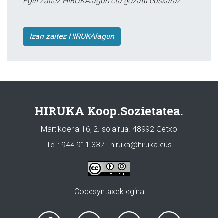
Egin zaitez HIRUKAlagun eta gozatu euskaraz!
Izan zaitez HIRUKAlagun
HIRUKA Koop.Sozietatea.
Martikoena 16, 2. solairua. 48992 Getxo
Tel.: 944 911 337 · hiruka@hiruka.eus
Codesyntaxek egina