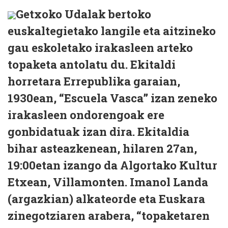
Getxoko Udalak bertoko
euskaltegietako langile eta aitzineko
gau eskoletako irakasleen arteko
topaketa antolatu du. Ekitaldi
horretara Errepublika garaian,
1930ean, “Escuela Vasca” izan zeneko
irakasleen ondorengoak ere
gonbidatuak izan dira. Ekitaldia
bihar asteazkenean, hilaren 27an,
19:00etan izango da Algortako Kultur
Etxean, Villamonten. Imanol Landa
(argazkian) alkateorde eta Euskara
zinegotziaren arabera, “topaketaren