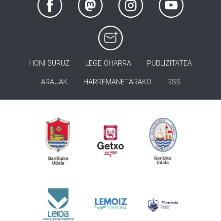
HONI BURUZ
LEGE OHARRA
PUBLIZITATEA
ARAUAK
HARREMANETARAKO
RSS