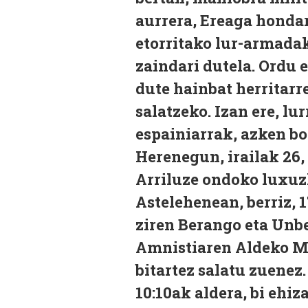
aurrera, Ereaga hondar
etorritako lur-armada
zaindari dutela. Ordu e
dute hainbat herritarr
salatzeko. Izan ere, lur
espainiarrak, azken bo
Herenegun, irailak 26,
Arriluze ondoko luxuzk
Astelehenean, berriz, 
ziren Berango eta Unbe
Amnistiaren Aldeko
bitartez salatu zuenez.
10:10ak aldera, bi ehi