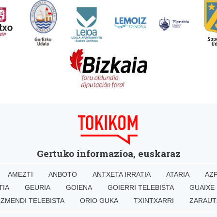
Gertuko informazioa, euskaraz
AMEZTI
ANBOTO
ANTXETA IRRATIA
ATARIA
AZP
TIA
GEURIA
GOIENA
GOIERRI TELEBISTA
GUAIXE
IZMENDI TELEBISTA
ORIO GUKA
TXINTXARRI
ZARAUT