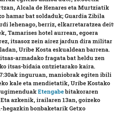
tzan, Alcala de Henares eta Murtziatik
ko hamar bat soldaduk; Guardia Zibila
rdi lehenago, berriz, elkarretaratzea dei
ek, Tamarises hotel aurrean, egoera
rez, itsasoz zein airez jardun dira militar
ladan, Uribe Kosta eskualdean barrena.
 itsas-armadako fragata bat heldu zen
o itsas-bidaia ontzietarako kaira.
17:30ak inguruan, maniobrak egiten ibili
ko kale eta mendietatik, Uribe Kostako
 Mugimenduak
Etengabe
bitakoraren
 Eta azkenik, irailaren 13an, goizeko
za-hegazkin bonbaketarik Getxo