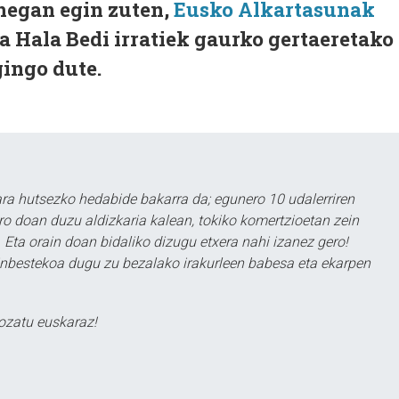
 hegan egin zuten,
Eusko Alkartasunak
ta Hala Bedi irratiek gaurko gertaeretako
ingo dute.
a hutsezko hedabide bakarra da; egunero 10 udalerriren
ero doan duzu aldizkaria kalean, tokiko komertzioetan zein
 Eta orain doan bidaliko dizugu etxera nahi izanez gero!
ezinbestekoa dugu zu bezalako irakurleen babesa eta ekarpen
ozatu euskaraz!