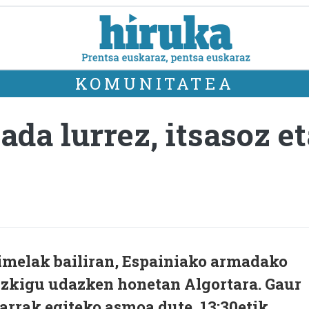
KOMUNITATEA
a lurrez, itsasoz eta
imelak bailiran, Espainiako armadako
izkigu udazken honetan Algortara. Gaur
arrak egiteko asmoa dute, 13:30etik