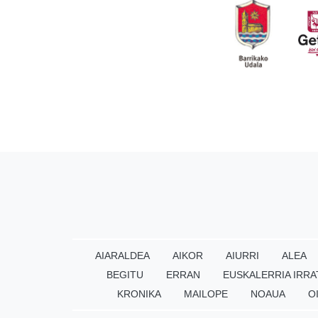
AIARALDEA
AIKOR
AIURRI
ALEA
BEGITU
ERRAN
EUSKALERRIA IRRA
KRONIKA
MAILOPE
NOAUA
O