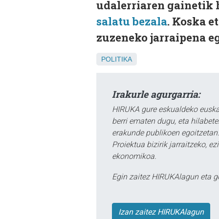
udalerriaren gainetik
salatu bezala
. Koska e
zuzeneko jarraipena eg
POLITIKA
Irakurle agurgarria:
HIRUKA gure eskualdeko euskar
berri ematen dugu, eta hilabet
erakunde publikoen egoitzetan.
Proiektua bizirik jarraitzeko, 
ekonomikoa.
Egin zaitez HIRUKAlagun eta g
Izan zaitez HIRUKAlagun