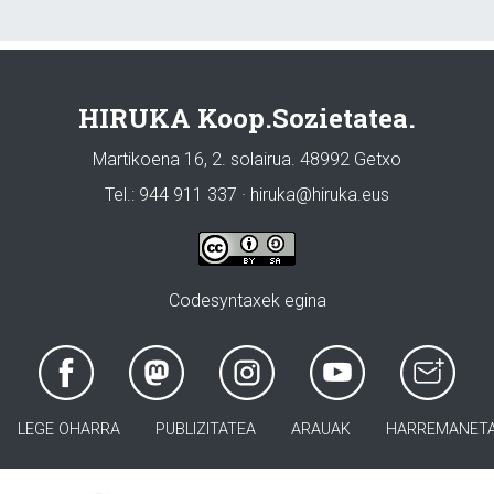
HIRUKA Koop.Sozietatea.
Martikoena 16, 2. solairua. 48992 Getxo
Tel.: 944 911 337 · hiruka@hiruka.eus
Codesyntaxek egina
LEGE OHARRA
PUBLIZITATEA
ARAUAK
HARREMANET