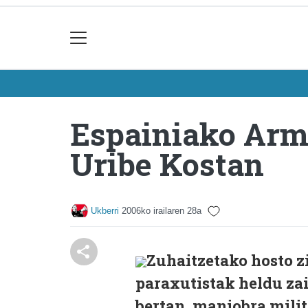
Espainiako Armad
Uribe Kostan
Ukberri
2006ko irailaren 28a
Zuhaitzetako hosto z
paraxutistak heldu za
bertan, maniobra milit