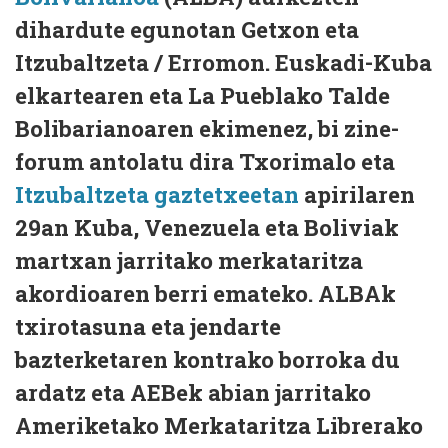
dihardute egunotan Getxon eta
Itzubaltzeta / Erromon. Euskadi-Kuba
elkartearen eta La Pueblako Talde
Bolibarianoaren ekimenez, bi zine-
forum antolatu dira Txorimalo eta
Itzubaltzeta gaztetxeetan
apirilaren
29an Kuba, Venezuela eta Boliviak
martxan jarritako merkataritza
akordioaren berri emateko. ALBAk
txirotasuna eta jendarte
bazterketaren kontrako borroka du
ardatz eta AEBek abian jarritako
Ameriketako Merkataritza Librerako