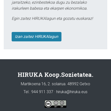
jarraitzeko, ezinbestekoa dugu zu bezalako
irakurleen babesa eta ekarpen ekonomikoa.
Egin zaitez HIRUKAlagun eta gozatu euskaraz!
Izan zaitez HIRUKAlagun
HIRUKA Koop.Sozietatea.
Martikoena 16, 2. solairua. 48992 Getxo
Tel.: 944 911 337 · hiruka@hiruka.eus