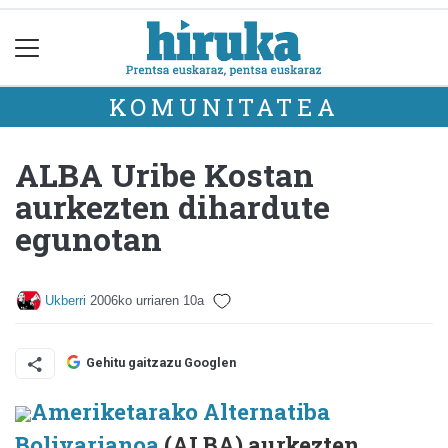
KOMUNITATEA
ALBA Uribe Kostan
aurkezten dihardute
egunotan
Ukberri
2006ko urriaren 10a
Gehitu gaitzazu Googlen
Ameriketarako Alternatiba
Bolivarianoa
(ALBA) aurkezten