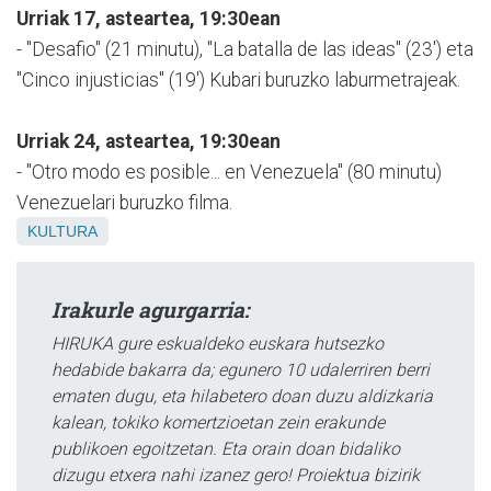
Urriak 17, asteartea, 19:30ean
- "Desafio" (21 minutu), "La batalla de las ideas" (23') eta
"Cinco injusticias" (19') Kubari buruzko laburmetrajeak.
Urriak 24, asteartea, 19:30ean
- "Otro modo es posible... en Venezuela" (80 minutu)
Venezuelari buruzko filma.
KULTURA
Irakurle agurgarria:
HIRUKA gure eskualdeko euskara hutsezko
hedabide bakarra da; egunero 10 udalerriren berri
ematen dugu, eta hilabetero doan duzu aldizkaria
kalean, tokiko komertzioetan zein erakunde
publikoen egoitzetan. Eta orain doan bidaliko
dizugu etxera nahi izanez gero! Proiektua bizirik