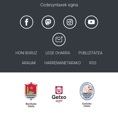
Codesyntaxek egina
HONI BURUZ
LEGE OHARRA
PUBLIZITATEA
ARAUAK
HARREMANETARAKO
RSS