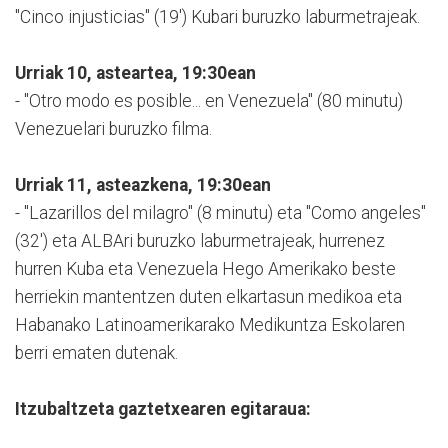
"Cinco injusticias" (19') Kubari buruzko laburmetrajeak.
Urriak 10, asteartea, 19:30ean
- "Otro modo es posible... en Venezuela" (80 minutu)
Venezuelari buruzko filma.
Urriak 11, asteazkena, 19:30ean
- "Lazarillos del milagro" (8 minutu) eta "Como angeles"
(32') eta ALBAri buruzko laburmetrajeak, hurrenez
hurren Kuba eta Venezuela Hego Amerikako beste
herriekin mantentzen duten elkartasun medikoa eta
Habanako Latinoamerikarako Medikuntza Eskolaren
berri ematen dutenak.
Itzubaltzeta gaztetxearen egitaraua: