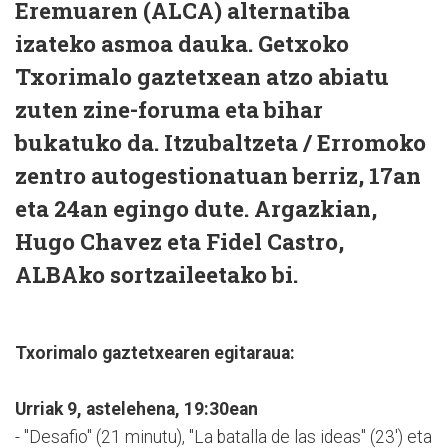
Eremuaren (ALCA) alternatiba
izateko asmoa dauka. Getxoko
Txorimalo gaztetxean atzo abiatu
zuten zine-foruma eta bihar
bukatuko da. Itzubaltzeta / Erromoko
zentro autogestionatuan berriz, 17an
eta 24an egingo dute. Argazkian,
Hugo Chavez eta Fidel Castro,
ALBAko sortzaileetako bi.
Txorimalo gaztetxearen egitaraua:
Urriak 9, astelehena, 19:30ean
- "Desafio" (21 minutu), "La batalla de las ideas" (23') eta