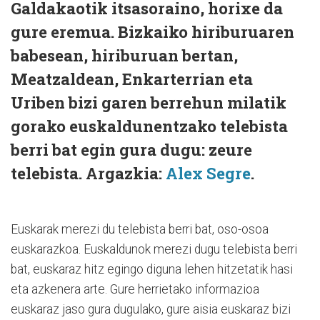
Galdakaotik itsasoraino, horixe da
gure eremua. Bizkaiko hiriburuaren
babesean, hiriburuan bertan,
Meatzaldean, Enkarterrian eta
Uriben bizi garen berrehun milatik
gorako euskaldunentzako telebista
berri bat egin gura dugu: zeure
telebista. Argazkia:
Alex Segre
.
Euskarak merezi du telebista berri bat, oso-osoa
euskarazkoa. Euskaldunok merezi dugu telebista berri
bat, euskaraz hitz egingo diguna lehen hitzetatik hasi
eta azkenera arte. Gure herrietako informazioa
euskaraz jaso gura dugulako, gure aisia euskaraz bizi