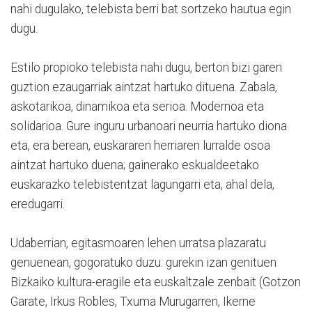
nahi dugulako, telebista berri bat sortzeko hautua egin
dugu.
Estilo propioko telebista nahi dugu, berton bizi garen
guztion ezaugarriak aintzat hartuko dituena. Zabala,
askotarikoa, dinamikoa eta serioa. Modernoa eta
solidarioa. Gure inguru urbanoari neurria hartuko diona
eta, era berean, euskararen herriaren lurralde osoa
aintzat hartuko duena; gainerako eskualdeetako
euskarazko telebistentzat lagungarri eta, ahal dela,
eredugarri.
Udaberrian, egitasmoaren lehen urratsa plazaratu
genuenean, gogoratuko duzu: gurekin izan genituen
Bizkaiko kultura-eragile eta euskaltzale zenbait (Gotzon
Garate, Irkus Robles, Txuma Murugarren, Ikerne