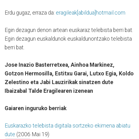
Erdu gugaz, erraza da:
eragileak[abildua]hotmail.com
Egin dezagun denon artean euskaraz telebista berri bat.
Egin dezagun euskaldunok euskaldunontzako telebista
berri bat.
Jose Inazio Basterretxea, Ainhoa Markinez,
Gotzon Hermosilla, Estitxu Garai, Lutxo Egia, Koldo
Zelestino eta Jabi Lauzirikak sinatzen dute
Ibaizabal Talde Eragilearen izenean
Gaiaren inguruko berriak
Euskarazko telebista digitala sortzeko ekimena abiatu
dute
(2006 Mai 19)