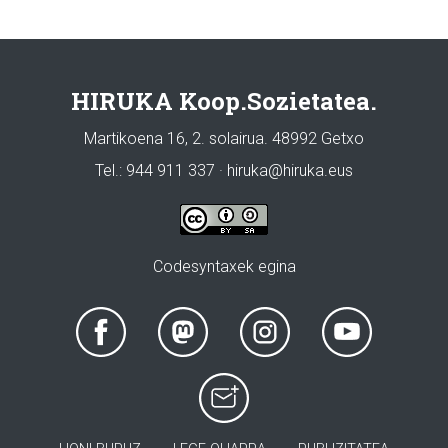
HIRUKA Koop.Sozietatea.
Martikoena 16, 2. solairua. 48992 Getxo
Tel.: 944 911 337 · hiruka@hiruka.eus
Codesyntaxek egina