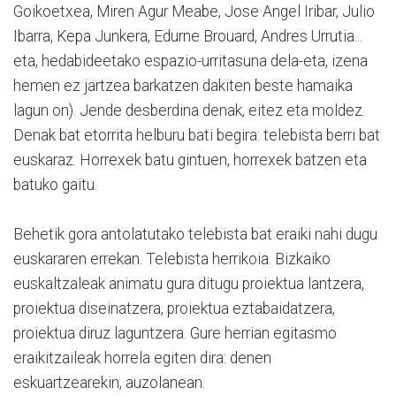
Goikoetxea, Miren Agur Meabe, Jose Angel Iribar, Julio
Ibarra, Kepa Junkera, Edurne Brouard, Andres Urrutia...
eta, hedabideetako espazio-urritasuna dela-eta, izena
hemen ez jartzea barkatzen dakiten beste hamaika
lagun on). Jende desberdina denak, eitez eta moldez.
Denak bat etorrita helburu bati begira: telebista berri bat
euskaraz. Horrexek batu gintuen, horrexek batzen eta
batuko gaitu.
Behetik gora antolatutako telebista bat eraiki nahi dugu
euskararen errekan. Telebista herrikoia. Bizkaiko
euskaltzaleak animatu gura ditugu proiektua lantzera,
proiektua diseinatzera, proiektua eztabaidatzera,
proiektua diruz laguntzera. Gure herrian egitasmo
eraikitzaileak horrela egiten dira: denen
eskuartzearekin, auzolanean.