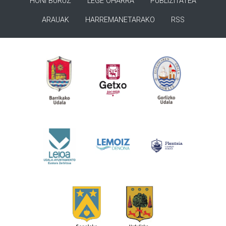
HONI BURUZ
LEGE OHARRA
PUBLIZITATEA
ARAUAK
HARREMANETARAKO
RSS