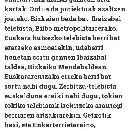
kartak. Ordua da proiektuak azaltzen
joateko. Bizkaian bada bat: Ibaizabal
telebista, Bilbo metropolitarrerako.
Euskara hutsezko telebista berri bat
eratzeko asmoarekin, udaberri
honetan sortu genuen Ibaizabal
taldea, Bizkaiko Mendebaldean.
Euskararentzako erreka berri bat
sortu nahi dugu. Zerbitzu-telebista
euskalduna eraiki nahi dugu, tokian
tokiko telebistak irekitzeko arautegi
berriaren aitzakiarekin. Getxotik
hasi, eta Enkarterrietaraino,