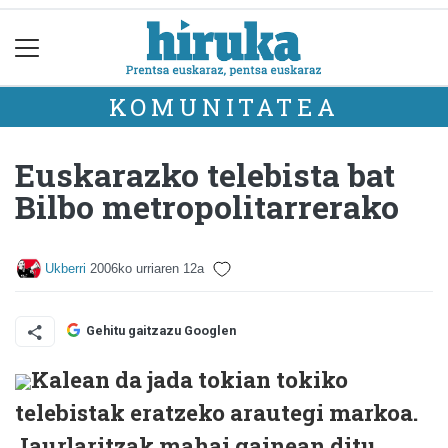
KOMUNITATEA
Euskarazko telebista bat
Bilbo metropolitarrerako
Ukberri
2006ko urriaren 12a
Gehitu gaitzazu Googlen
Kalean da jada tokian tokiko
telebistak eratzeko arautegi markoa.
Jaurlaritzak mahai gainean ditu