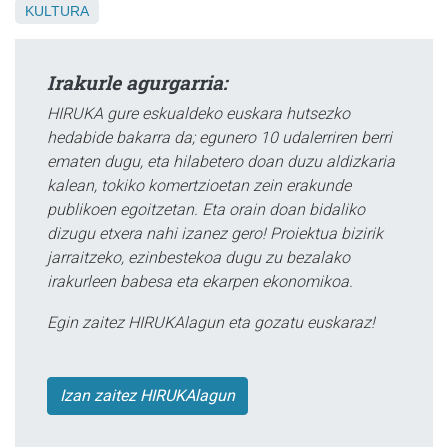
KULTURA
Irakurle agurgarria:
HIRUKA gure eskualdeko euskara hutsezko
hedabide bakarra da; egunero 10 udalerriren berri
ematen dugu, eta hilabetero doan duzu aldizkaria
kalean, tokiko komertzioetan zein erakunde
publikoen egoitzetan. Eta orain doan bidaliko
dizugu etxera nahi izanez gero! Proiektua bizirik
jarraitzeko, ezinbestekoa dugu zu bezalako
irakurleen babesa eta ekarpen ekonomikoa.
Egin zaitez HIRUKAlagun eta gozatu euskaraz!
Izan zaitez HIRUKAlagun