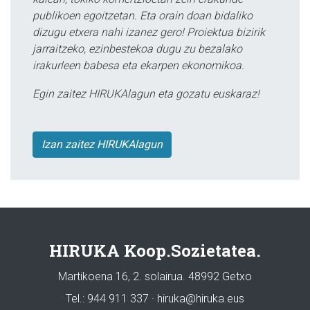
publikoen egoitzetan. Eta orain doan bidaliko
dizugu etxera nahi izanez gero! Proiektua bizirik
jarraitzeko, ezinbestekoa dugu zu bezalako
irakurleen babesa eta ekarpen ekonomikoa.
Egin zaitez HIRUKAlagun eta gozatu euskaraz!
Izan zaitez HIRUKAlagun
HIRUKA Koop.Sozietatea.
Martikoena 16, 2. solairua. 48992 Getxo
Tel.: 944 911 337 · hiruka@hiruka.eus