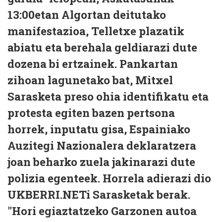
13:00etan Algortan deitutako
manifestazioa, Telletxe plazatik
abiatu eta berehala geldiarazi dute
dozena bi ertzainek. Pankartan
zihoan lagunetako bat, Mitxel
Sarasketa preso ohia identifikatu eta
protesta egiten bazen pertsona
horrek, inputatu gisa, Espainiako
Auzitegi Nazionalera deklaratzera
joan beharko zuela jakinarazi dute
polizia egenteek. Horrela adierazi dio
UKBERRI.NETi Sarasketak berak.
"Hori egiaztatzeko Garzonen autoa