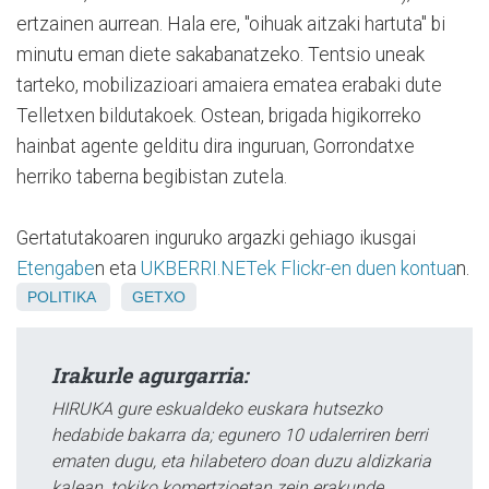
ertzainen aurrean. Hala ere, "oihuak aitzaki hartuta" bi
minutu eman diete sakabanatzeko. Tentsio uneak
tarteko, mobilizazioari amaiera ematea erabaki dute
Telletxen bildutakoek. Ostean, brigada higikorreko
hainbat agente gelditu dira inguruan, Gorrondatxe
herriko taberna begibistan zutela.
Gertatutakoaren inguruko argazki gehiago ikusgai
Etengabe
n eta
UKBERRI.NETek Flickr-en duen kontua
n.
POLITIKA
GETXO
Irakurle agurgarria:
HIRUKA gure eskualdeko euskara hutsezko
hedabide bakarra da; egunero 10 udalerriren berri
ematen dugu, eta hilabetero doan duzu aldizkaria
kalean, tokiko komertzioetan zein erakunde