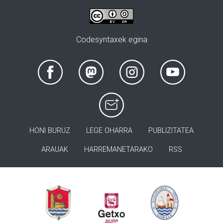
Codesyntaxek egina
HONI BURUZ
LEGE OHARRA
PUBLIZITATEA
ARAUAK
HARREMANETARAKO
RSS