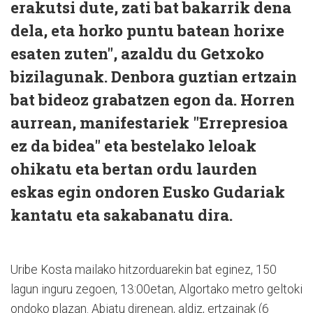
erakutsi dute, zati bat bakarrik dena
dela, eta horko puntu batean horixe
esaten zuten", azaldu du Getxoko
bizilagunak. Denbora guztian ertzain
bat bideoz grabatzen egon da. Horren
aurrean, manifestariek "Errepresioa
ez da bidea" eta bestelako leloak
ohikatu eta bertan ordu laurden
eskas egin ondoren Eusko Gudariak
kantatu eta sakabanatu dira.
Uribe Kosta mailako hitzorduarekin bat eginez, 150
lagun inguru zegoen, 13:00etan, Algortako metro geltoki
ondoko plazan. Abiatu direnean, aldiz, ertzainak (6