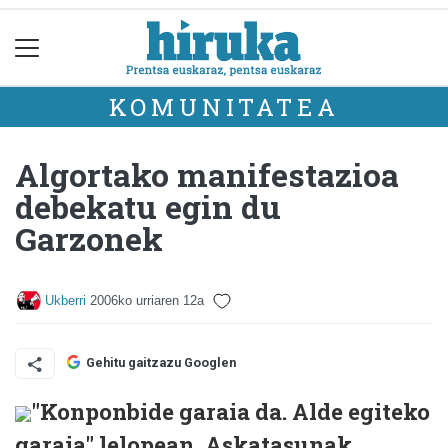
KOMUNITATEA
Algortako manifestazioa
debekatu egin du
Garzonek
Ukberri
2006ko urriaren 12a
Gehitu gaitzazu Googlen
"Konponbide garaia da. Alde egiteko
garaia" lelopean, Askatasunak