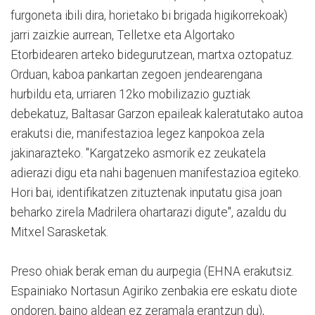
furgoneta ibili dira, horietako bi brigada higikorrekoak)
jarri zaizkie aurrean, Telletxe eta Algortako
Etorbidearen arteko bidegurutzean, martxa oztopatuz.
Orduan, kaboa pankartan zegoen jendearengana
hurbildu eta, urriaren 12ko mobilizazio guztiak
debekatuz, Baltasar Garzon epaileak kaleratutako autoa
erakutsi die, manifestazioa legez kanpokoa zela
jakinarazteko. "Kargatzeko asmorik ez zeukatela
adierazi digu eta nahi bagenuen manifestazioa egiteko.
Hori bai, identifikatzen zituztenak inputatu gisa joan
beharko zirela Madrilera ohartarazi digute", azaldu du
Mitxel Sarasketak.
Preso ohiak berak eman du aurpegia (EHNA erakutsiz.
Espainiako Nortasun Agiriko zenbakia ere eskatu diote
ondoren, baino aldean ez zeramala erantzun du),