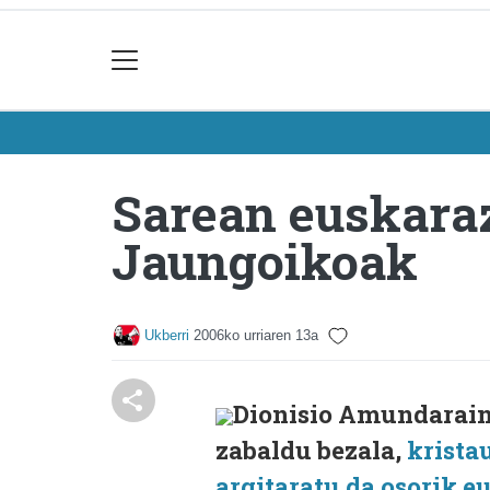
Sarean euskaraz
Jaungoikoak
Ukberri
2006ko urriaren 13a
Dionisio Amundarain
zabaldu bezala,
krista
argitaratu da osorik e