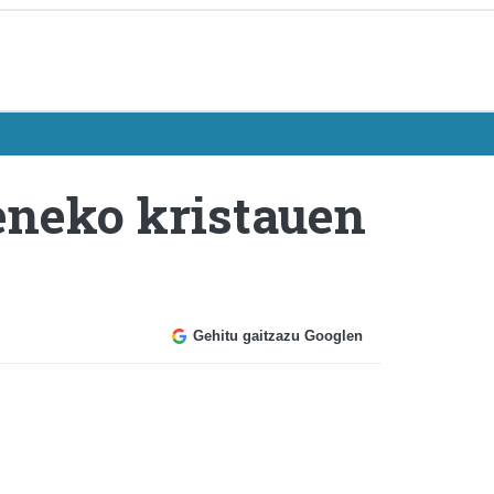
eneko kristauen
Gehitu gaitzazu Googlen
z