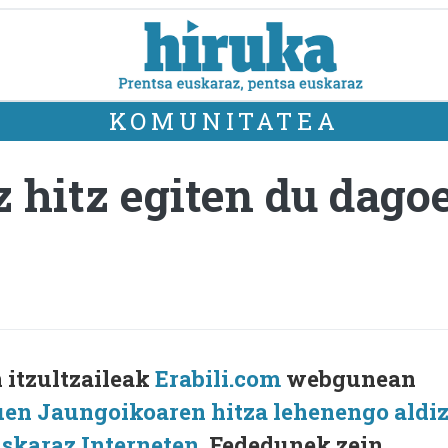
KOMUNITATEA
 hitz egiten du dago
 itzultzaileak
Erabili.com
webgunean
uen Jaungoikoaren hitza lehenengo aldi
uskaraz Interneten
. Fededunek zein