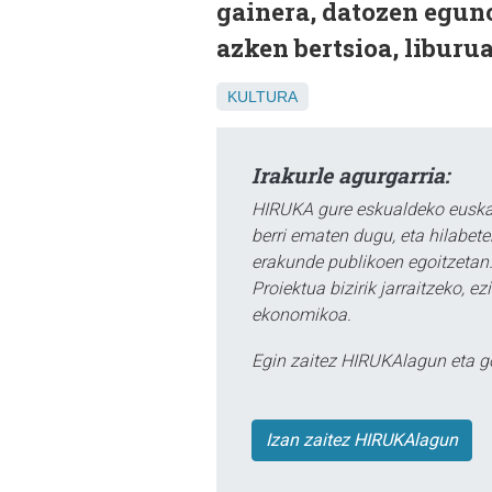
gainera, datozen egun
azken bertsioa, liburu
KULTURA
Irakurle agurgarria:
HIRUKA gure eskualdeko euskar
berri ematen dugu, eta hilabet
erakunde publikoen egoitzetan.
Proiektua bizirik jarraitzeko, 
ekonomikoa.
Egin zaitez HIRUKAlagun eta g
Izan zaitez HIRUKAlagun