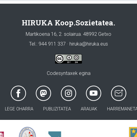
HIRUKA Koop.Sozietatea.
Martikoena 16, 2. solairua. 48992 Getxo
Tel.: 944 911 337 · hiruka@hiruka.eus
Codesyntaxek egina
LEGE OHARRA
PUBLIZITATEA
ARAUAK
HARREMANET