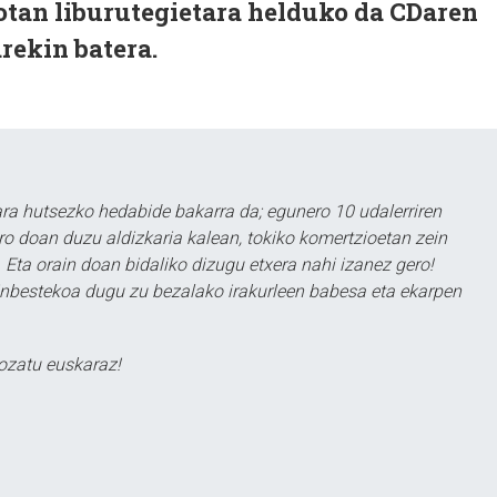
otan liburutegietara helduko da CDaren
arekin batera.
a hutsezko hedabide bakarra da; egunero 10 udalerriren
ero doan duzu aldizkaria kalean, tokiko komertzioetan zein
 Eta orain doan bidaliko dizugu etxera nahi izanez gero!
ezinbestekoa dugu zu bezalako irakurleen babesa eta ekarpen
ozatu euskaraz!