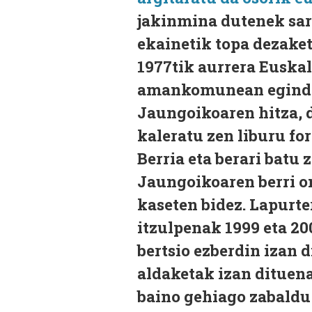
jakinmina dutenek sa
ekainetik topa dezaket
1977tik aurrera Euskal
amankomunean egindak
Jaungoikoaren hitza, d
kaleratu zen liburu fo
Berria eta berari batu
Jaungoikoaren berri on
kaseten bidez. Lapurte
itzulpenak 1999 eta 20
bertsio ezberdin izan 
aldaketak izan dituena.
baino gehiago zabaldu 