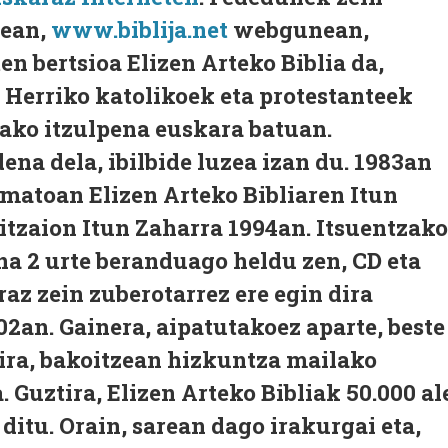
rean,
www.biblija.net
webgunean,
en bertsioa Elizen Arteko Biblia da,
 Herriko katolikoek eta protestanteek
o itzulpena euskara batuan.
ena dela, ibilbide luzea izan du. 1983an
rmatoan Elizen Arteko Bibliaren Itun
 zitzaion Itun Zaharra 1994an. Itsuentzako
a 2 urte beranduago heldu zen, CD eta
raz zein zuberotarrez ere egin dira
02an. Gainera, aipatutakoez aparte, beste
dira, bakoitzean hizkuntza mailako
 Guztira, Elizen Arteko Bibliak 50.000 al
ditu. Orain, sarean dago irakurgai eta,