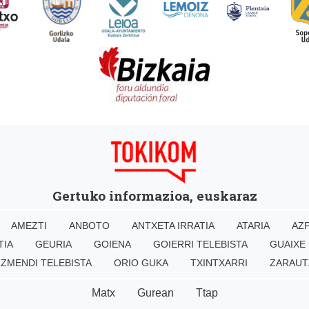
Gertuko informazioa, euskaraz
AMEZTI
ANBOTO
ANTXETA IRRATIA
ATARIA
AZP
TIA
GEURIA
GOIENA
GOIERRI TELEBISTA
GUAIXE
IZMENDI TELEBISTA
ORIO GUKA
TXINTXARRI
ZARAUT
Matx
Gurean
Ttap