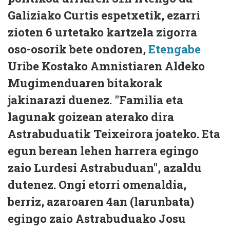
Galiziako Curtis espetxetik, ezarri
zioten 6 urtetako kartzela zigorra
oso-osorik bete ondoren,
Etengabe
Uribe Kostako Amnistiaren Aldeko
Mugimenduaren bitakorak
jakinarazi duenez. "Familia eta
lagunak goizean aterako dira
Astrabuduatik Teixeirora joateko. Eta
egun berean lehen harrera egingo
zaio Lurdesi Astrabuduan", azaldu
dutenez. Ongi etorri omenaldia,
berriz, azaroaren 4an (larunbata)
egingo zaio Astrabuduako Josu