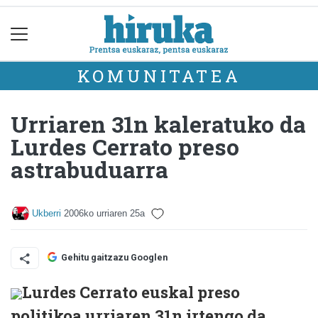
KOMUNITATEA
Urriaren 31n kaleratuko da
Lurdes Cerrato preso
astrabuduarra
Ukberri
2006ko urriaren 25a
Gehitu gaitzazu Googlen
Lurdes Cerrato euskal preso
politikoa urriaren 31n irtengo da