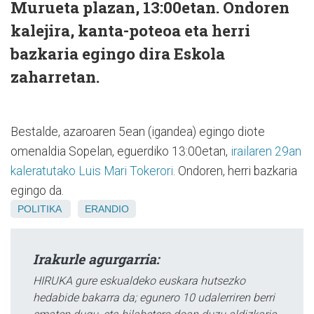
Murueta plazan, 13:00etan. Ondoren
kalejira, kanta-poteoa eta herri
bazkaria egingo dira Eskola
zaharretan.
Bestalde, azaroaren 5ean (igandea) egingo diote
omenaldia Sopelan, eguerdiko 13:00etan,
irailaren 29an
kaleratutako Luis Mari Tokerori
. Ondoren, herri bazkaria
egingo da.
POLITIKA
ERANDIO
Irakurle agurgarria:
HIRUKA gure eskualdeko euskara hutsezko
hedabide bakarra da; egunero 10 udalerriren berri