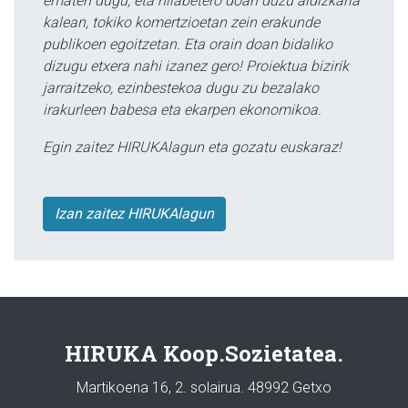
ematen dugu, eta hilabetero doan duzu aldizkaria
kalean, tokiko komertzioetan zein erakunde
publikoen egoitzetan. Eta orain doan bidaliko
dizugu etxera nahi izanez gero! Proiektua bizirik
jarraitzeko, ezinbestekoa dugu zu bezalako
irakurleen babesa eta ekarpen ekonomikoa.
Egin zaitez HIRUKAlagun eta gozatu euskaraz!
Izan zaitez HIRUKAlagun
HIRUKA Koop.Sozietatea.
Martikoena 16, 2. solairua. 48992 Getxo