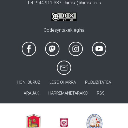
Tel.: 944 911 337 · hiruka@hiruka.eus
Codesyntaxek egina
HONI BURUZ
LEGE OHARRA
PUBLIZITATEA
ARAUAK
HARREMANETARAKO
RSS