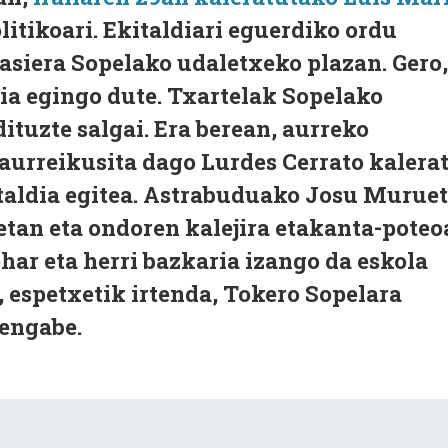
litikoari. Ekitaldiari eguerdiko ordu
asiera Sopelako udaletxeko plazan. Gero,
ria egingo dute. Txartelak Sopelako
dituzte salgai. Era berean, aurreko
aurreikusita dago Lurdes Cerrato kalera
kitaldia egitea. Astrabuduako Josu Murue
etan eta ondoren kalejira etakanta-poteo
ehar eta herri bazkaria izango da eskola
 espetxetik irtenda, Tokero Sopelara
tengabe.