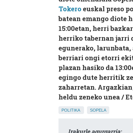
Tokero
euskal preso po
batean emango diote h
15:00etan, herri bazka
herriko tabernan jarri 
egunerako, larunbata, 
berriari ongi etorri e
plazan hasiko da 13:00
egingo dute herritik z
zaharretan. Argazkian,
heldu zeneko unea / E
POLITIKA
SOPELA
Irakurle agurgarria: