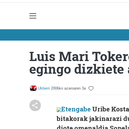
Luis Mari Tokero
egingo dizkiete
Ukberri
2006ko azaroaren 3a
Etengabe
Uribe Kost
bitakorak jakinarazi d
diote omenaldia Sopel