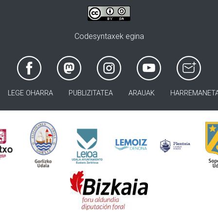
Codesyntaxek egina
LEGE OHARRA
PUBLIZITATEA
ARAUAK
HARREMANET