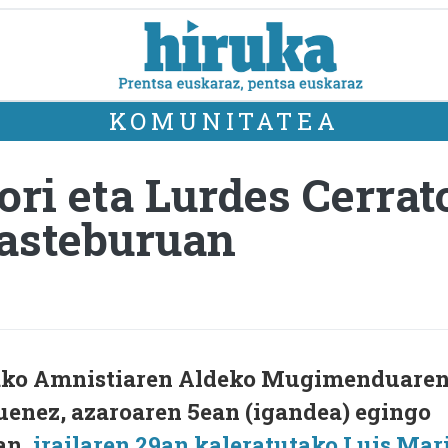
KOMUNITATEA
ri eta Lurdes Cerrato
 asteburuan
ako Amnistiaren Aldeko Mugimenduare
uenez, azaroaren 5ean (igandea) egingo
an,
irailaren 29an kaleratutako Luis Mar