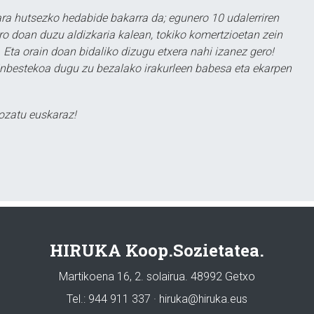
a hutsezko hedabide bakarra da; egunero 10 udalerriren
ero doan duzu aldizkaria kalean, tokiko komertzioetan zein
 Eta orain doan bidaliko dizugu etxera nahi izanez gero!
ezinbestekoa dugu zu bezalako irakurleen babesa eta ekarpen
ozatu euskaraz!
HIRUKA Koop.Sozietatea.
Martikoena 16, 2. solairua. 48992 Getxo
Tel.: 944 911 337 · hiruka@hiruka.eus