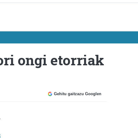
ri ongi etorriak
Gehitu gaitzazu Googlen
n
i