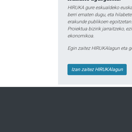
HIRUKA gure eskualdeko euskar
berri ematen dugu, eta hilabet
erakunde publikoen egoitzetan.
Proiektua bizirik jarraitzeko, 
ekonomikoa.
Egin zaitez HIRUKAlagun eta g
Izan zaitez HIRUKAlagun