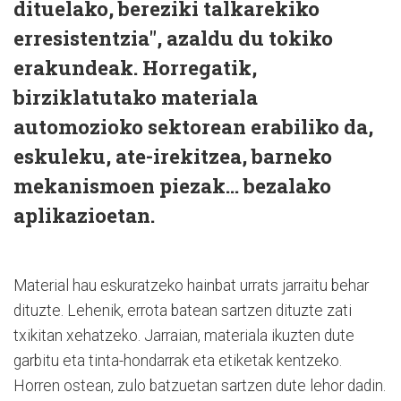
dituelako, bereziki talkarekiko
erresistentzia", azaldu du tokiko
erakundeak. Horregatik,
birziklatutako materiala
automozioko sektorean erabiliko da,
eskuleku, ate-irekitzea, barneko
mekanismoen piezak... bezalako
aplikazioetan.
Material hau eskuratzeko hainbat urrats jarraitu behar
dituzte. Lehenik, errota batean sartzen dituzte zati
txikitan xehatzeko. Jarraian, materiala ikuzten dute
garbitu eta tinta-hondarrak eta etiketak kentzeko.
Horren ostean, zulo batzuetan sartzen dute lehor dadin.