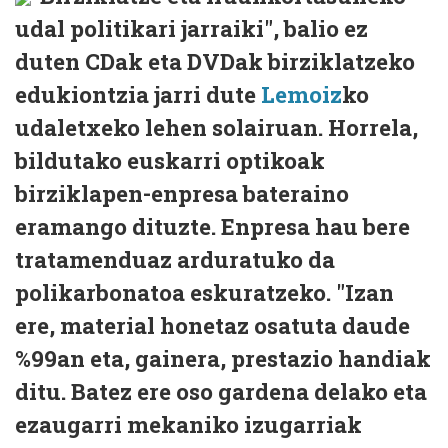
udal politikari jarraiki", balio ez
duten CDak eta DVDak birziklatzeko
edukiontzia jarri dute
Lemoiz
ko
udaletxeko lehen solairuan. Horrela,
bildutako euskarri optikoak
birziklapen-enpresa bateraino
eramango dituzte. Enpresa hau bere
tratamenduaz arduratuko da
polikarbonatoa eskuratzeko. "Izan
ere, material honetaz osatuta daude
%99an eta, gainera, prestazio handiak
ditu. Batez ere oso gardena delako eta
ezaugarri mekaniko izugarriak