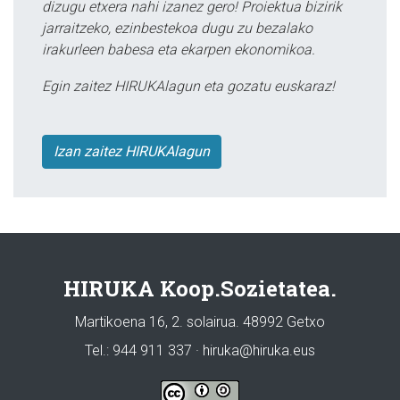
dizugu etxera nahi izanez gero! Proiektua bizirik
jarraitzeko, ezinbestekoa dugu zu bezalako
irakurleen babesa eta ekarpen ekonomikoa.
Egin zaitez HIRUKAlagun eta gozatu euskaraz!
Izan zaitez HIRUKAlagun
HIRUKA Koop.Sozietatea.
Martikoena 16, 2. solairua. 48992 Getxo
Tel.: 944 911 337 · hiruka@hiruka.eus