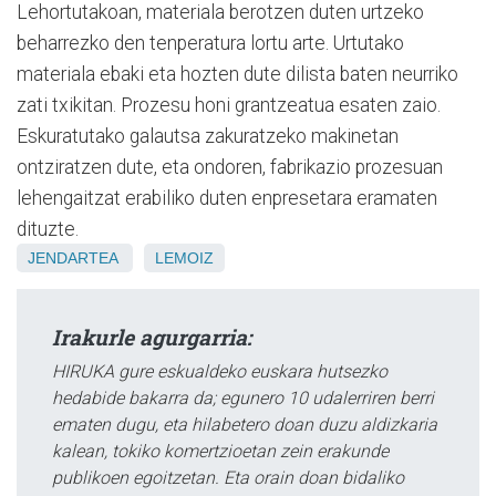
Lehortutakoan, materiala berotzen duten urtzeko
beharrezko den tenperatura lortu arte. Urtutako
materiala ebaki eta hozten dute dilista baten neurriko
zati txikitan. Prozesu honi grantzeatua esaten zaio.
Eskuratutako galautsa zakuratzeko makinetan
ontziratzen dute, eta ondoren, fabrikazio prozesuan
lehengaitzat erabiliko duten enpresetara eramaten
dituzte.
JENDARTEA
LEMOIZ
Irakurle agurgarria:
HIRUKA gure eskualdeko euskara hutsezko
hedabide bakarra da; egunero 10 udalerriren berri
ematen dugu, eta hilabetero doan duzu aldizkaria
kalean, tokiko komertzioetan zein erakunde
publikoen egoitzetan. Eta orain doan bidaliko