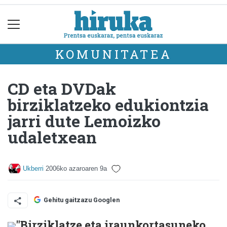
KOMUNITATEA
CD eta DVDak
birziklatzeko edukiontzia
jarri dute Lemoizko
udaletxean
Ukberri
2006ko azaroaren 9a
Gehitu gaitzazu Googlen
"Birziklatze eta iraunkortasuneko