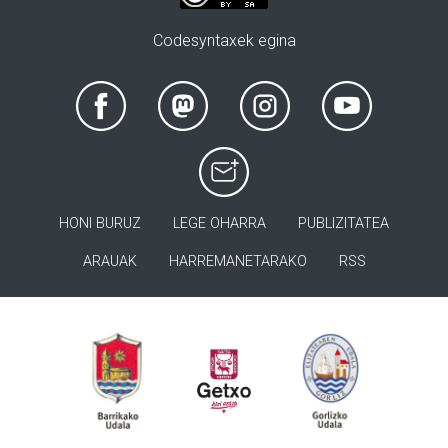
Codesyntaxek egina
HONI BURUZ
LEGE OHARRA
PUBLIZITATEA
ARAUAK
HARREMANETARAKO
RSS