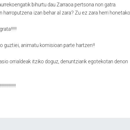
 aurrekoengatik bihurtu dau Zarraoa pertsona non gatra.
n harroputzena izan behar al zara? Zu ez zara herri honetako
rata!!!!!
ko guztiei, animatu komisioan parte hartzen!!
asio orrialdeak itziko doguz, denuntziarik egotekotan denon
!!!!!!!!!