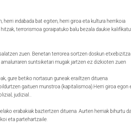
, herri indabada bat egiten, herri giroa eta kultura herrikoia
 hitzak, terrorismoa goraipatuko balu bezala daukie kalifikatu
salatzen zuen. Benetan terrorea sortzen doskun etxebizitza
, amalurraren suntsiketari mugak jartzen ez dizkioten zuen
neak, gure betiko nortasun guneak erailtzen dituena.
 bildurtzen gaituen munstroa (kapitalismoa).Herri giroa egon 
zial, judizial...
elako erabakiak baztertzen dituena. Aurten herriak bihurtu d
rikoi eta partehartzaile.