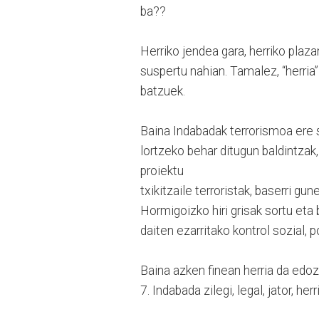
ba??
Herriko jendea gara, herriko plazan
suspertu nahian. Tamalez, “herria”
batzuek.
Baina Indabadak terrorismoa ere 
lortzeko behar ditugun baldintzak
proiektu
txikitzaile terroristak, baserri gu
Hormigoizko hiri grisak sortu eta
daiten ezarritako kontrol sozial, poli
Baina azken finean herria da edoz
7. Indabada zilegi, legal, jator, her