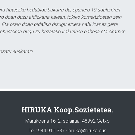
a hutsezko hedabide bakarra da; egunero 10 udalerriren
ero doan duzu aldizkaria kalean, tokiko komertzioetan zein
 Eta orain doan bidaliko dizugu etxera nahi izanez gero!
ezinbestekoa dugu zu bezalako irakurleen babesa eta ekarpen
ozatu euskaraz!
HIRUKA Koop.Sozietatea.
Martikoena 16, 2. solairua. 48992 Getxo
Tel.: 944 911 337 · hiruka@hiruka.eus