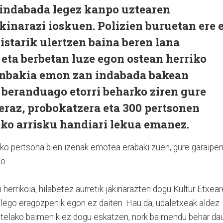
r indabada legez kanpo uztearen
kinarazi ioskuen. Polizien buruetan ere 
istarik ulertzen baina beren lana
 eta berbetan luze egon ostean herriko
enbakia emon zan indabada bakean
, beranduago etorri beharko ziren gure
eraz, probokatzera eta 300 pertsonen
eko arrisku handiari lekua emanez.
ako pertsona bien izenak emotea erabaki zuen, gure garaipe
o.
herrikoia, hilabetez aurretik jakinarazten dogu Kultur Etxea
 balego eragozpenik egon ez daiten. Hau da, udaletxeak aldez
Bestelako baimenik ez dogu eskatzen, nork baimendu behar da