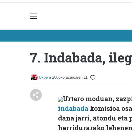
7. Indabada, ile
Ukberri
2006ko azaroaren 11
Urtero moduan, zazpi
indabada
komisioa osa
dana jarri, atondu eta
harridurarako lehenen