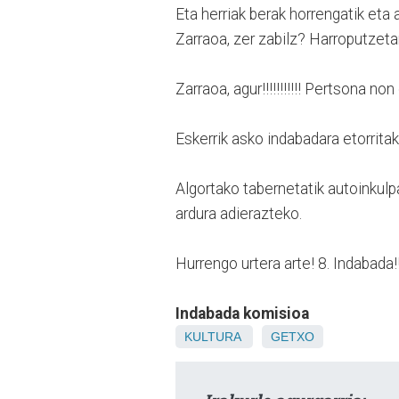
Eta herriak berak horrengatik eta
Zarraoa, zer zabilz? Harroputzeta
Zarraoa, agur!!!!!!!!!!! Pertsona non g
Eskerrik asko indabadara etorrita
Algortako tabernetatik autoinkulp
ardura adierazteko.
Hurrengo urtera arte! 8. Indabada!!!!!!
Indabada komisioa
KULTURA
GETXO