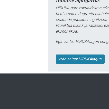
Irakurle agurgarria:
HIRUKA gure eskualdeko euskar
berri ematen dugu, eta hilabet
erakunde publikoen egoitzetan.
Proiektua bizirik jarraitzeko, 
ekonomikoa.
Egin zaitez HIRUKAlagun eta g
Izan zaitez HIRUKAlagun