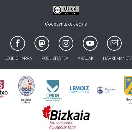
Codesyntaxek egina
LEGE OHARRA
PUBLIZITATEA
ARAUAK
HARREMANET