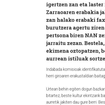
igertzen zan eta laste
Zarraoaren erabakia ja
zan halako erabaki fax
burutzera agertu ziren
pertsona biren NAN z
jarraitu zezan. Bestela
ekimena oztopatzen, b
aurrean istiluak sortz
Indabada komisioak identifikatut
herri giroaren erakustaldian baitag
Urtean behin egiten dogun bazkari 
bitartez, beste kultur ekintzarik
aurretik jakiten dau gure berri. 