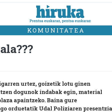
KOMUNITATEA
gala???
garren urtez, goizetik lotu ginen
tzen dogunok indabak egin, material
 plaza apaintzeko. Baina gure
go orduetatik Udal Poliziaren presentzi