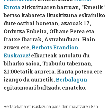
Errota
zirkuituaren barruan, "Emetik"
bertso kabareta ikuskizuna eskainiko
dute ostiral honetan, azaroak 17,
Onintza Enbeita, Oihane Perea eta
Iratxe Ibarrak, Astrabuduan. Hain
zuzen ere,
Berbots Erandion
Euskaraz!
elkarteak antolatu du
biharko saioa, Trabudu tabernan,
21:00etatik aurrera. Kanta poteoa ere
izango da aurretik,
Berbalagun
egitasmoari bultzada emateko.
Bertso-kabaret ikuskizuna pasa den maiatzaren 8an