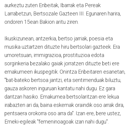
aurkeztu zuten Enbeitak, Ibarrak eta Pereak
Larrabetzun, Bertsozale Gazteen III. Egunaren harira,
ondoren 15ean Bakion aritu ziren.
Ikuskizunean, antzerkia, bertso jarriak, poesia eta
musika uztartzen dituzte hiru bertsolari gazteek. Era
umoretsuan, immigrazioa, prostituzioa edota
sorginkeria bezalako gaiak jorratzen dituzte beti ere
emakumeen ikuspegitik. Onintza Enbeitaren esanetan,
"bat-bateko bertsoa jantzi, eta sentimenduak biluztu,
gauza askoren inguruan kantatu nahi dugu. Ez gara
dantzan hasiko. Emakumea bertsolaritzan ere lekua
irabazten ari da, baina eskemak oraindik oso arrak dira,
pentsaera orokorra oso arra da". Izan ere, bere ustez,
Emeki-egileak "femeninoagoak izan nahi dugu".