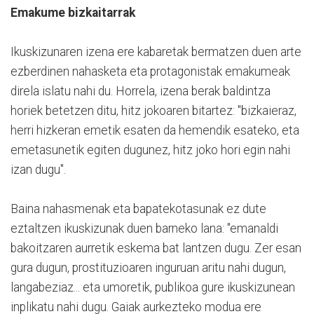
Emakume bizkaitarrak
Ikuskizunaren izena ere kabaretak bermatzen duen arte
ezberdinen nahasketa eta protagonistak emakumeak
direla islatu nahi du. Horrela, izena berak baldintza
horiek betetzen ditu, hitz jokoaren bitartez: "bizkaieraz,
herri hizkeran emetik esaten da hemendik esateko, eta
emetasunetik egiten dugunez, hitz joko hori egin nahi
izan dugu".
Baina nahasmenak eta bapatekotasunak ez dute
eztaltzen ikuskizunak duen barneko lana: "emanaldi
bakoitzaren aurretik eskema bat lantzen dugu. Zer esan
gura dugun, prostituzioaren inguruan aritu nahi dugun,
langabeziaz... eta umoretik, publikoa gure ikuskizunean
inplikatu nahi dugu. Gaiak aurkezteko modua ere