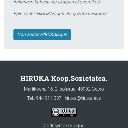
irakurleen babesa eta ekarpen ekonomikoa.
Egin zaitez HIRUKAlagun eta gozatu euskaraz!
Izan zaitez HIRUKAlagun
HIRUKA Koop.Sozietatea.
Martikoena 16, 2. solairua. 48992 Getxo
Tel.: 944 911 337 · hiruka@hiruka.eus
Codesyntaxek egina