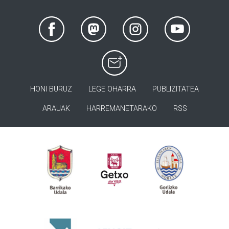
HONI BURUZ
LEGE OHARRA
PUBLIZITATEA
ARAUAK
HARREMANETARAKO
RSS