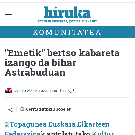
KOMUNITATEA
"Emetik" bertso kabareta
izango da bihar
Astrabuduan
Ukberri
2006ko azaroaren 16a
Gehitu gaitzazu Googlen
Topagunea Euskara Elkarteen
Federazioa
k antolatutako
Kultur