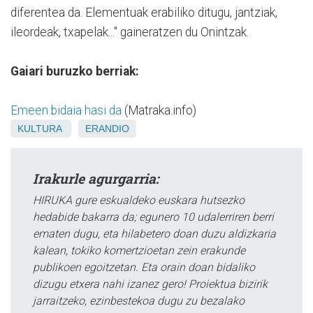
diferentea da. Elementuak erabiliko ditugu, jantziak,
ileordeak, txapelak..." gaineratzen du Onintzak.
Gaiari buruzko berriak:
Emeen bidaia hasi da
(Matraka.info)
KULTURA
ERANDIO
Irakurle agurgarria:
HIRUKA gure eskualdeko euskara hutsezko
hedabide bakarra da; egunero 10 udalerriren berri
ematen dugu, eta hilabetero doan duzu aldizkaria
kalean, tokiko komertzioetan zein erakunde
publikoen egoitzetan. Eta orain doan bidaliko
dizugu etxera nahi izanez gero! Proiektua bizirik
jarraitzeko, ezinbestekoa dugu zu bezalako