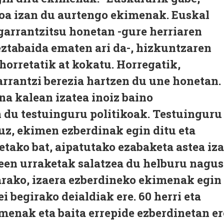
eloa izan du aurtengo ekimenak. Euskal
garrantzitsu honetan -gure herriaren
eztabaida ematen ari da-, hizkuntzaren
 horretatik at kokatu. Horregatik,
rrantzi berezia hartzen du une honetan.
na kalean izatea inoiz baino
 du testuinguru politikoak. Testuinguru
uz, ekimen ezberdinak egin ditu eta
tako bat, aipatutako ezabaketa astea iz
een urraketak salatzea du helburu nagus
rako, izaera ezberdineko ekimenak egin
ei begirako deialdiak ere. 60 herri eta
menak eta baita errepide ezberdinetan er