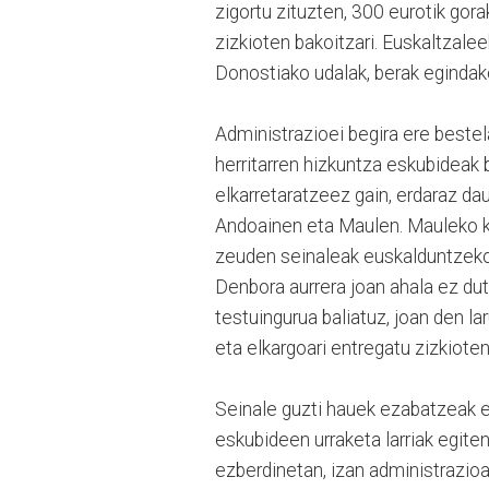
zigortu zituzten, 300 eurotik gora
zizkioten bakoitzari. Euskaltzale
Donostiako udalak, berak egindak
Administrazioei begira ere bestel
herritarren hizkuntza eskubideak
elkarretaratzeez gain, erdaraz da
Andoainen eta Maulen. Mauleko k
zeuden seinaleak euskalduntzeko 
Denbora aurrera joan ahala ez du
testuingurua baliatuz, joan den l
eta elkargoari entregatu zizkioten
Seinale guzti hauek ezabatzeak e
eskubideen urraketa larriak egite
ezberdinetan, izan administrazioa