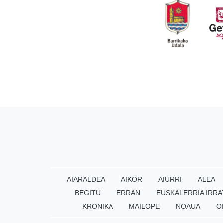
AIARALDEA
AIKOR
AIURRI
ALEA
BEGITU
ERRAN
EUSKALERRIA IRRA
KRONIKA
MAILOPE
NOAUA
O