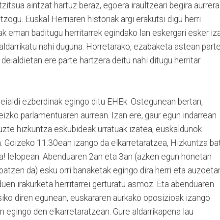
itsua aintzat hartuz beraz, egoera iraultzeari begira aurrera
ogu. Euskal Herriaren historiak argi erakutsi digu herri
k eman baditugu herritarrek egindako lan eskergari esker iz
 aldarrikatu nahi duguna. Horretarako, ezabaketa astean part
eialdietan ere parte hartzera deitu nahi ditugu herritar
deialdi ezberdinak egingo ditu EHEk. Ostegunean bertan,
izko parlamentuaren aurrean. Izan ere, gaur egun indarrean
uzte hizkuntza eskubideak urratuak izatea, euskaldunok
ea. Goizeko 11.30ean izango da elkarretaratzea, Hizkuntza bat
asuna! lelopean. Abenduaren 2an eta 3an (azken egun honetan
tzen da) esku orri banaketak egingo dira herri eta auzoeta
uen irakurketa herritarrei gerturatu asmoz. Eta abenduaren
iko diren egunean, euskararen aurkako oposizioak izango
n egingo den elkarretaratzean. Gure aldarrikapena lau