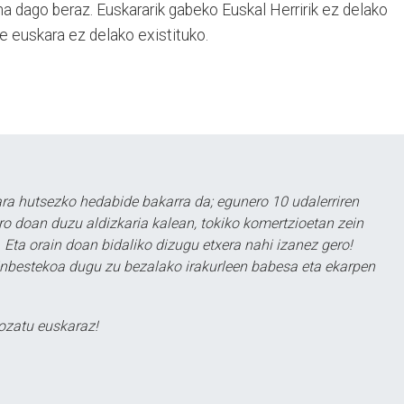
na dago beraz. Euskararik gabeko Euskal Herririk ez delako
re euskara ez delako existituko.
a hutsezko hedabide bakarra da; egunero 10 udalerriren
ero doan duzu aldizkaria kalean, tokiko komertzioetan zein
 Eta orain doan bidaliko dizugu etxera nahi izanez gero!
ezinbestekoa dugu zu bezalako irakurleen babesa eta ekarpen
ozatu euskaraz!