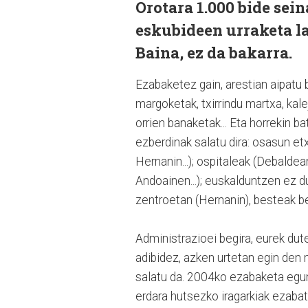
Orotara 1.000 bide sei
eskubideen urraketa la
Baina, ez da bakarra.
Ezabaketez gain, arestian aipatu
margoketak, txirrindu martxa, kale
orrien banaketak... Eta horrekin b
ezberdinak salatu dira: osasun e
Hernanin...); ospitaleak (Debaldean
Andoainen...); euskalduntzen ez d
zentroetan (Hernanin), besteak b
Administrazioei begira, eurek dut
adibidez, azken urtetan egin den
salatu da. 2004ko ezabaketa egu
erdara hutsezko iragarkiak ezabat