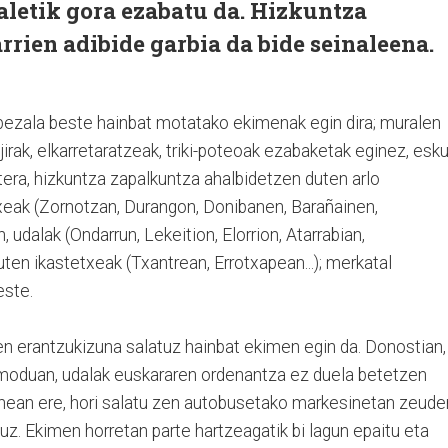
naletik gora ezabatu da. Hizkuntza
rrien adibide garbia da bide seinaleena.
 bezala beste hainbat motatako ekimenak egin dira; muralen
jirak, elkarretaratzeak, triki-poteoak ezabaketak eginez, esk
atera, hizkuntza zapalkuntza ahalbidetzen duten arlo
txeak (Zornotzan, Durangon, Donibanen, Barañainen,
, udalak (Ondarrun, Lekeition, Elorrion, Atarrabian,
uten ikastetxeak (Txantrean, Errotxapean...); merkatal
este.
en erantzukizuna salatuz hainbat ekimen egin da. Donostian,
 moduan, udalak euskararen ordenantza ez duela betetzen
nean ere, hori salatu zen autobusetako markesinetan zeude
uz. Ekimen horretan parte hartzeagatik bi lagun epaitu eta