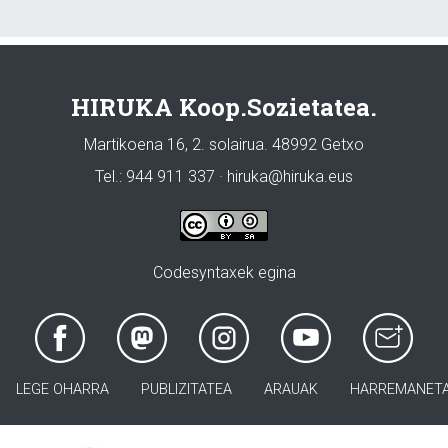
HIRUKA Koop.Sozietatea.
Martikoena 16, 2. solairua. 48992 Getxo
Tel.: 944 911 337 · hiruka@hiruka.eus
Codesyntaxek egina
LEGE OHARRA
PUBLIZITATEA
ARAUAK
HARREMANET