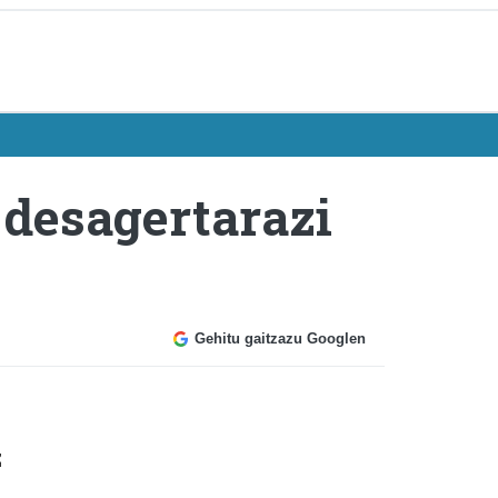
 desagertarazi
Gehitu gaitzazu Googlen
z