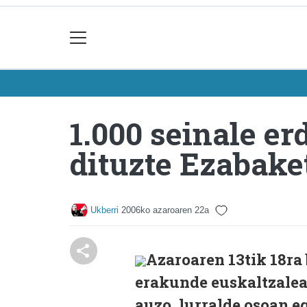
1.000 seinale e
dituzte Ezabake
Ukberri
2006ko azaroaren 22a
Azaroaren 13tik 18ra 
erakunde euskaltzaleak
auzo, lurralde osoan e