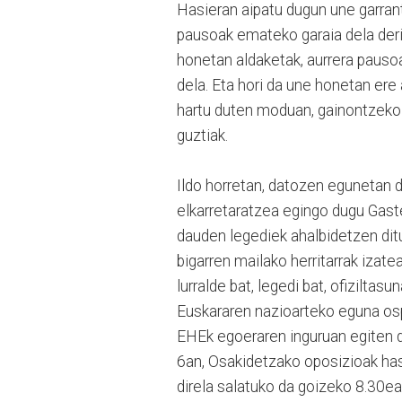
Hasieran aipatu dugun une garrantz
pausoak emateko garaia dela deritz
honetan aldaketak, aurrera pausoa
dela. Eta hori da une honetan ere
hartu duten moduan, gainontzeko d
guztiak.
Ildo horretan, datozen egunetan 
elkarretaratzea egingo dugu Gaste
dauden legediek ahalbidetzen dit
bigarren mailako herritarrak izat
lurralde bat, legedi bat, ofizilt
Euskararen nazioarteko eguna ospa
EHEk egoeraren inguruan egiten d
6an, Osakidetzako oposizioak has
direla salatuko da goizeko 8.30ea