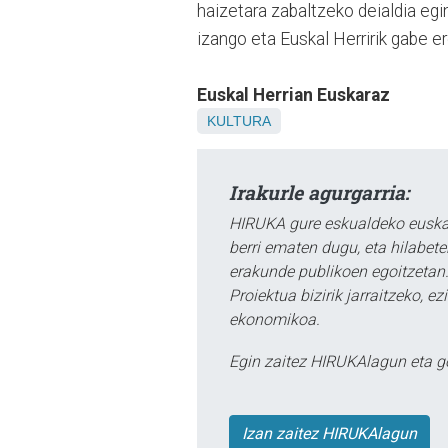
haizetara zabaltzeko deialdia egi
izango eta Euskal Herririk gabe e
Euskal Herrian Euskaraz
KULTURA
Irakurle agurgarria:
HIRUKA gure eskualdeko euskar
berri ematen dugu, eta hilabet
erakunde publikoen egoitzetan.
Proiektua bizirik jarraitzeko, 
ekonomikoa.
Egin zaitez HIRUKAlagun eta g
Izan zaitez HIRUKAlagun