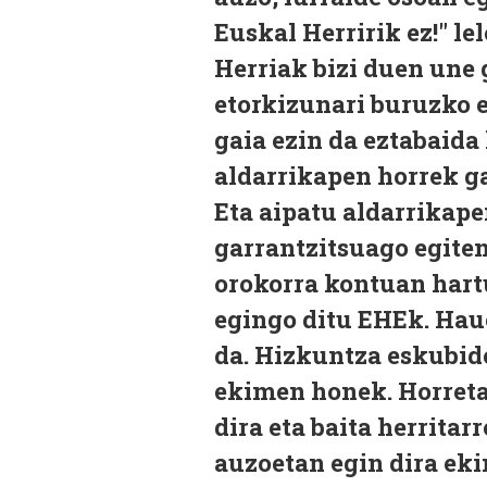
Euskal Herririk ez!" l
Herriak bizi duen une 
etorkizunari buruzko 
gaia ezin da eztabaida
aldarrikapen horrek ga
Eta aipatu aldarrikape
garrantzitsuago egiten
orokorra kontuan hart
egingo ditu EHEk. Haue
da. Hizkuntza eskubid
ekimen honek. Horreta
dira eta baita herritarr
auzoetan egin dira eki