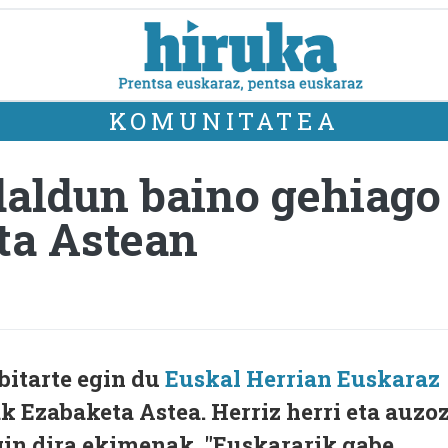
KOMUNITATEA
rdaldun baino gehiago
ta Astean
bitarte egin du
Euskal Herrian Euskaraz
 Ezabaketa Astea. Herriz herri eta auzo
gin dira ekimenak. "Euskararik gabe,