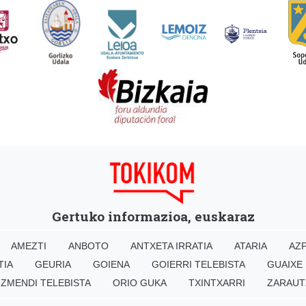
Gertuko informazioa, euskaraz
AMEZTI
ANBOTO
ANTXETA IRRATIA
ATARIA
AZP
TIA
GEURIA
GOIENA
GOIERRI TELEBISTA
GUAIXE
IZMENDI TELEBISTA
ORIO GUKA
TXINTXARRI
ZARAUT