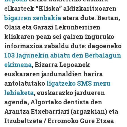
elkarteek “Kliska” aldizkaritxoaren
bigarren zenbakia
atera dute. Bertan,
Olaia eta Garazi Lekunberriren
kliskaren pean sei gairen inguruko
informazioa zabaldu dute: dagoeneko
103 lagunekin abiatu den Berbalagun
ekimena
, Bizarra Lepoanek
euskararen jardunaldien harira
antolatutako
ligatzeko SMS mezu
lehiaketa
, euskarazko jardueren
agenda, Algortako dentista den
Arantza Etxebarriari (argazkian) eta
Itzubaltzeta / Erromoko Gure Etxea