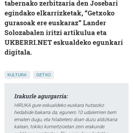
tabernako zerbitzaria den Josebari
egindako elkarrizketak, “Getxoko
gurasoak ere euskaraz” Lander
Solozabalen iritzi artikulua eta
UKBERRI.NET eskualdeko egunkari
digitala.
KULTURA
GETXO
Irakurle agurgarria:
HIRUKA gure eskualdeko euskara hutsezko
hedabide bakarra da; egunero 10 udalerriren berri
ematen dugu, eta hilabetero doan duzu aldizkaria
kalean, tokiko komertzioetan zein erakunde