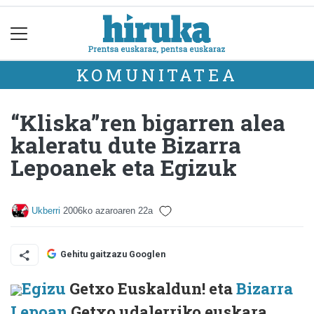
KOMUNITATEA
“Kliska”ren bigarren alea
kaleratu dute Bizarra
Lepoanek eta Egizuk
Ukberri
2006ko azaroaren 22a
Gehitu gaitzazu Googlen
Egizu
Getxo Euskaldun! eta
Bizarra
Lepoan
Getxo udalerriko euskara