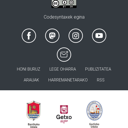
Codesyntaxek egina
HONI BURUZ
LEGE OHARRA
PUBLIZITATEA
ARAUAK
HARREMANETARAKO
RSS