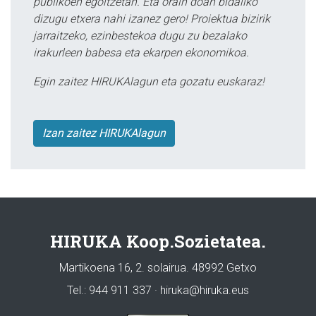
publikoen egoitzetan. Eta orain doan bidaliko
dizugu etxera nahi izanez gero! Proiektua bizirik
jarraitzeko, ezinbestekoa dugu zu bezalako
irakurleen babesa eta ekarpen ekonomikoa.
Egin zaitez HIRUKAlagun eta gozatu euskaraz!
Izan zaitez HIRUKAlagun
HIRUKA Koop.Sozietatea.
Martikoena 16, 2. solairua. 48992 Getxo
Tel.: 944 911 337 · hiruka@hiruka.eus