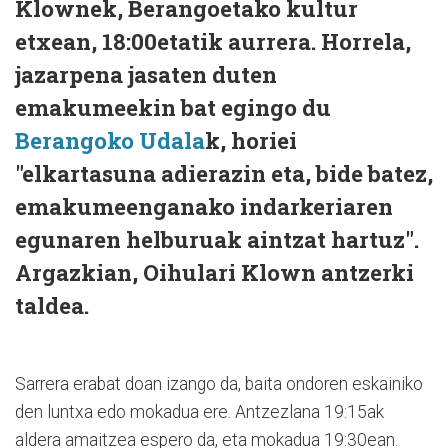
Klownek, Berangoetako kultur
etxean, 18:00etatik aurrera. Horrela,
jazarpena jasaten duten
emakumeekin bat egingo du
Berangoko Udala
k, horiei
"elkartasuna adierazin eta, bide batez,
emakumeenganako indarkeriaren
egunaren helburuak aintzat hartuz".
Argazkian, Oihulari Klown antzerki
taldea.
Sarrera erabat doan izango da, baita ondoren eskainiko
den luntxa edo mokadua ere. Antzezlana 19:15ak
aldera amaitzea espero da, eta mokadua 19:30ean.