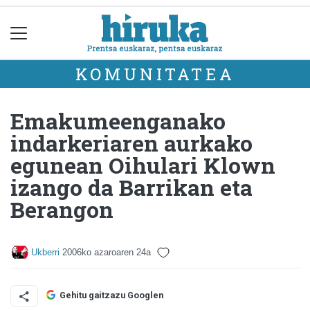
KOMUNITATEA
Emakumeenganako
indarkeriaren aurkako
egunean Oihulari Klown
izango da Barrikan eta
Berangon
Ukberri
2006ko azaroaren 24a
Gehitu gaitzazu Googlen