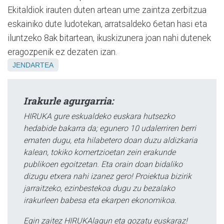
Ekitaldiok irauten duten artean ume zaintza zerbitzua
eskainiko dute ludotekan, arratsaldeko 6etan hasi eta
iluntzeko 8ak bitartean, ikuskizunera joan nahi dutenek
eragozpenik ez dezaten izan.
JENDARTEA
Irakurle agurgarria:
HIRUKA gure eskualdeko euskara hutsezko
hedabide bakarra da; egunero 10 udalerriren berri
ematen dugu, eta hilabetero doan duzu aldizkaria
kalean, tokiko komertzioetan zein erakunde
publikoen egoitzetan. Eta orain doan bidaliko
dizugu etxera nahi izanez gero! Proiektua bizirik
jarraitzeko, ezinbestekoa dugu zu bezalako
irakurleen babesa eta ekarpen ekonomikoa.
Egin zaitez HIRUKAlagun eta gozatu euskaraz!