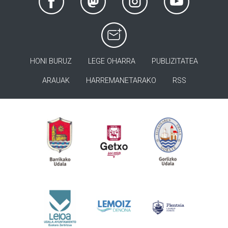
HONI BURUZ
LEGE OHARRA
PUBLIZITATEA
ARAUAK
HARREMANETARAKO
RSS