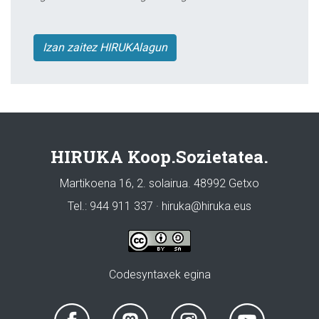
Izan zaitez HIRUKAlagun
HIRUKA Koop.Sozietatea.
Martikoena 16, 2. solairua. 48992 Getxo
Tel.: 944 911 337 · hiruka@hiruka.eus
Codesyntaxek egina