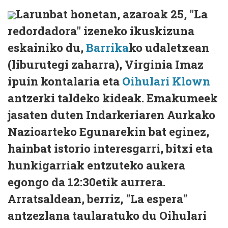
Larunbat honetan, azaroak 25, "La
redordadora" izeneko ikuskizuna
eskainiko du,
Barrika
ko udaletxean
(liburutegi zaharra), Virginia Imaz
ipuin kontalaria eta
Oihulari Klown
antzerki taldeko kideak. Emakumeek
jasaten duten Indarkeriaren Aurkako
Nazioarteko Egunarekin bat eginez,
hainbat istorio interesgarri, bitxi eta
hunkigarriak entzuteko aukera
egongo da 12:30etik aurrera.
Arratsaldean, berriz, "La espera"
antzezlana taularatuko du Oihulari