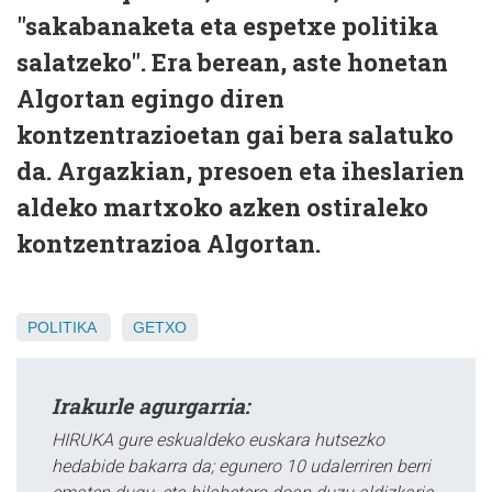
"sakabanaketa eta espetxe politika
salatzeko". Era berean, aste honetan
Algortan egingo diren
kontzentrazioetan gai bera salatuko
da. Argazkian, presoen eta iheslarien
aldeko martxoko azken ostiraleko
kontzentrazioa Algortan.
POLITIKA
GETXO
Irakurle agurgarria:
HIRUKA gure eskualdeko euskara hutsezko
hedabide bakarra da; egunero 10 udalerriren berri