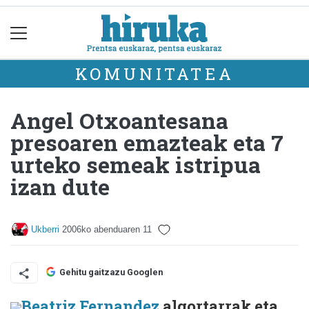
KOMUNITATEA
Angel Otxoantesana
presoaren emazteak eta 7
urteko semeak istripua
izan dute
Ukberri
2006ko abenduaren 11
Gehitu gaitzazu Googlen
Beatriz Fernandez
algortarrak eta