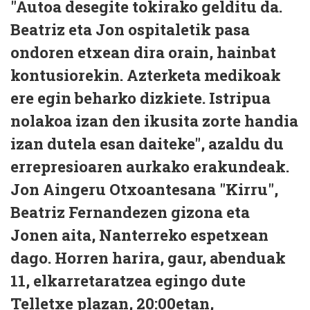
"Autoa desegite tokirako gelditu da.
Beatriz eta Jon ospitaletik pasa
ondoren etxean dira orain, hainbat
kontusiorekin. Azterketa medikoak
ere egin beharko dizkiete. Istripua
nolakoa izan den ikusita zorte handia
izan dutela esan daiteke", azaldu du
errepresioaren aurkako erakundeak.
Jon Aingeru Otxoantesana "Kirru",
Beatriz Fernandezen gizona eta
Jonen aita, Nanterreko espetxean
dago. Horren harira, gaur, abenduak
11, elkarretaratzea egingo dute
Telletxe plazan, 20:00etan,