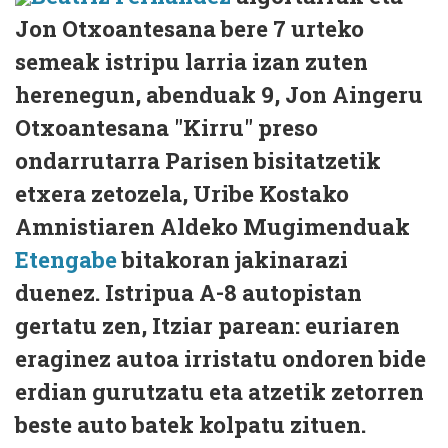
Jon Otxoantesana bere 7 urteko
semeak istripu larria izan zuten
herenegun, abenduak 9, Jon Aingeru
Otxoantesana "Kirru" preso
ondarrutarra Parisen bisitatzetik
etxera zetozela, Uribe Kostako
Amnistiaren Aldeko Mugimenduak
Etengabe
bitakoran jakinarazi
duenez. Istripua A-8 autopistan
gertatu zen, Itziar parean: euriaren
eraginez autoa irristatu ondoren bide
erdian gurutzatu eta atzetik zetorren
beste auto batek kolpatu zituen.