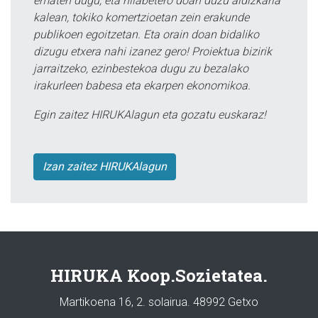
ematen dugu, eta hilabetero doan duzu aldizkaria
kalean, tokiko komertzioetan zein erakunde
publikoen egoitzetan. Eta orain doan bidaliko
dizugu etxera nahi izanez gero! Proiektua bizirik
jarraitzeko, ezinbestekoa dugu zu bezalako
irakurleen babesa eta ekarpen ekonomikoa.
Egin zaitez HIRUKAlagun eta gozatu euskaraz!
Izan zaitez HIRUKAlagun
HIRUKA Koop.Sozietatea.
Martikoena 16, 2. solairua. 48992 Getxo