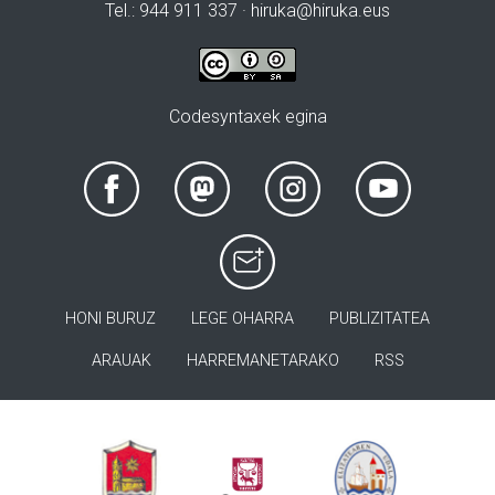
Tel.: 944 911 337 · hiruka@hiruka.eus
Codesyntaxek egina
HONI BURUZ
LEGE OHARRA
PUBLIZITATEA
ARAUAK
HARREMANETARAKO
RSS