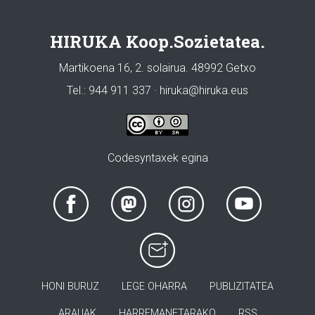
HIRUKA Koop.Sozietatea.
Martikoena 16, 2. solairua. 48992 Getxo
Tel.: 944 911 337 · hiruka@hiruka.eus
Codesyntaxek egina
HONI BURUZ
LEGE OHARRA
PUBLIZITATEA
ARAUAK
HARREMANETARAKO
RSS