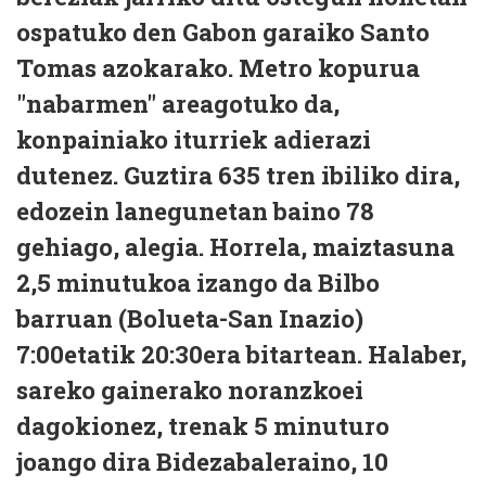
ospatuko den Gabon garaiko Santo
Tomas azokarako. Metro kopurua
"nabarmen" areagotuko da,
konpainiako iturriek adierazi
dutenez. Guztira 635 tren ibiliko dira,
edozein lanegunetan baino 78
gehiago, alegia. Horrela, maiztasuna
2,5 minutukoa izango da Bilbo
barruan (Bolueta-San Inazio)
7:00etatik 20:30era bitartean. Halaber,
sareko gainerako noranzkoei
dagokionez, trenak 5 minuturo
joango dira Bidezabaleraino, 10