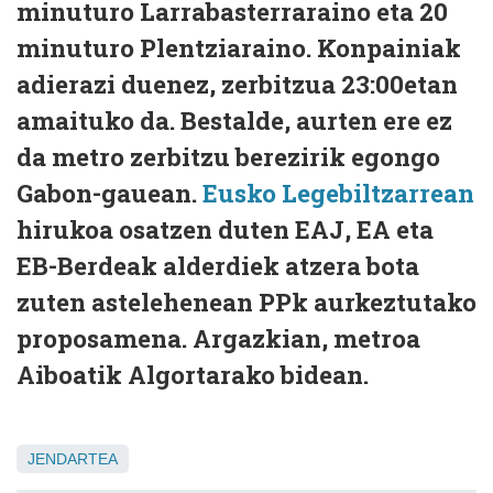
minuturo Larrabasterraraino eta 20
minuturo Plentziaraino. Konpainiak
adierazi duenez, zerbitzua 23:00etan
amaituko da. Bestalde, aurten ere ez
da metro zerbitzu berezirik egongo
Gabon-gauean.
Eusko Legebiltzarrean
hirukoa osatzen duten EAJ, EA eta
EB-Berdeak alderdiek atzera bota
zuten astelehenean PPk aurkeztutako
proposamena. Argazkian, metroa
Aiboatik Algortarako bidean.
JENDARTEA