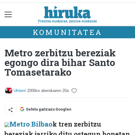
KOMUNITATEA
Metro zerbitzu bereziak
egongo dira bihar Santo
Tomasetarako
Ukberri
2006ko abenduaren 20a
Gehitu gaitzazu Googlen
Metro Bilbao
k tren zerbitzu
bereziak jarriko ditu ostegun honetan