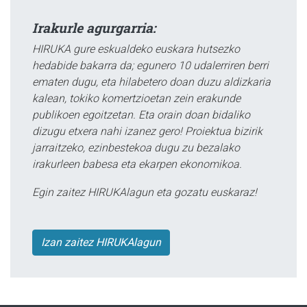
Irakurle agurgarria:
HIRUKA gure eskualdeko euskara hutsezko
hedabide bakarra da; egunero 10 udalerriren berri
ematen dugu, eta hilabetero doan duzu aldizkaria
kalean, tokiko komertzioetan zein erakunde
publikoen egoitzetan. Eta orain doan bidaliko
dizugu etxera nahi izanez gero! Proiektua bizirik
jarraitzeko, ezinbestekoa dugu zu bezalako
irakurleen babesa eta ekarpen ekonomikoa.
Egin zaitez HIRUKAlagun eta gozatu euskaraz!
Izan zaitez HIRUKAlagun