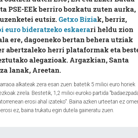
ta PSE-EEk berriro bozkatu zuten aurka,
uzenketei eutsiz.
Getxo Bizia
k, berriz,
oi euro bideratzeko eskaera
ri heldu zion
la ere, dagoeneko bertan behera utziak
r abertzaleko herri plataformak eta best
eztutako alegazioak. Argazkian, Santa
a lanak, Areetan.
arraoa alkateak zera esan zuen: batetik 5 milioi euro horiek
koak zirela. Bestetik, 1,2 milioi euroko partida "badaezpad
atorrenean erosi ahal izateko". Baina azken urteetan ez ome
ra erosi ez, baina trukatu egin dutela gaineratu zuen.