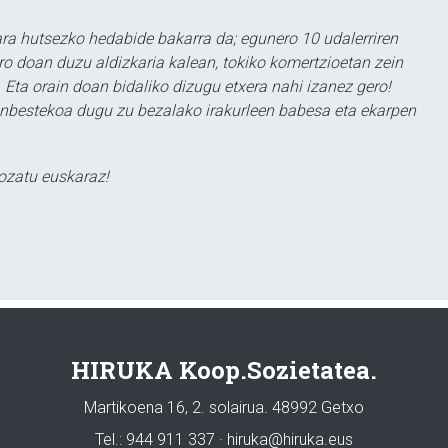
a hutsezko hedabide bakarra da; egunero 10 udalerriren
ero doan duzu aldizkaria kalean, tokiko komertzioetan zein
 Eta orain doan bidaliko dizugu etxera nahi izanez gero!
ezinbestekoa dugu zu bezalako irakurleen babesa eta ekarpen
ozatu euskaraz!
HIRUKA Koop.Sozietatea.
Martikoena 16, 2. solairua. 48992 Getxo
Tel.: 944 911 337 · hiruka@hiruka.eus