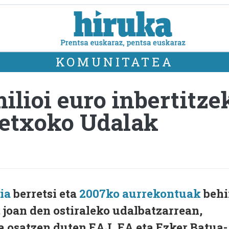
KOMUNITATEA
ilioi euro inbertitz
Getxoko Udalak
ia
berretsi eta
2007ko aurrekontuak
behi
, joan den ostiraleko udalbatzarrean,
 osatzen duten EAJ, EA eta Ezker Batua-