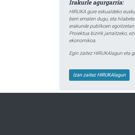
Irakurle agurgarria:
HIRUKA gure eskualdeko euskar
berri ematen dugu, eta hilabet
erakunde publikoen egoitzetan.
Proiektua bizirik jarraitzeko, 
ekonomikoa.
Egin zaitez HIRUKAlagun eta g
Izan zaitez HIRUKAlagun