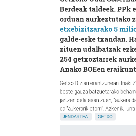
Berdeak taldeek. PPk e
orduan aurkeztutako z
etxebizitzarako 5 mili
galde-eske txandan. Ha
zituen udalbatzak ezke
254 getxoztarrek aurk
Anako BOEen eraikuntz
Getxo Biziari erantzunean, Iñaki Z
beste gauza batzuetarako beharrez
jartzen dela esan zuen, "aukera d
da "aukerarik etorri". Azkenik, lur
JENDARTEA
GETXO