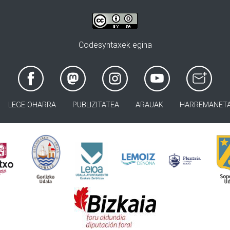
Codesyntaxek egina
LEGE OHARRA
PUBLIZITATEA
ARAUAK
HARREMANET