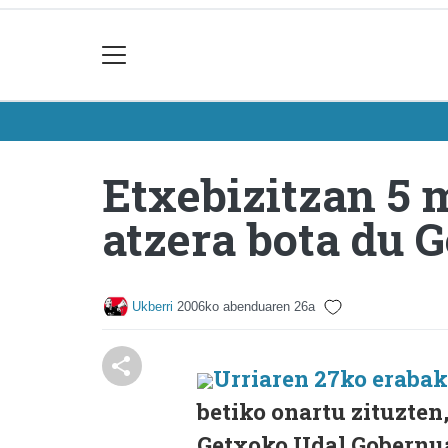
Etxebizitzan 5 m
atzera bota du 
Ukberri
2006ko abenduaren 26a
Urriaren 27ko erabak
betiko onartu zituzten
Getxoko Udal Gobernua