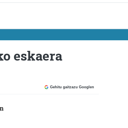
eko eskaera
Gehitu gaitzazu Googlen
n