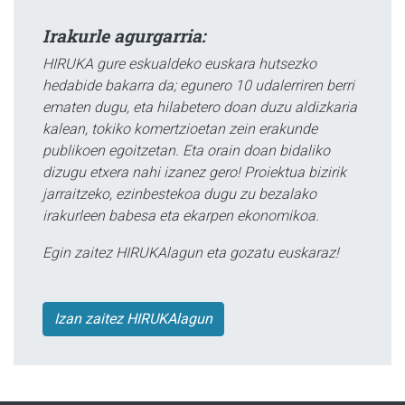
Irakurle agurgarria:
HIRUKA gure eskualdeko euskara hutsezko
hedabide bakarra da; egunero 10 udalerriren berri
ematen dugu, eta hilabetero doan duzu aldizkaria
kalean, tokiko komertzioetan zein erakunde
publikoen egoitzetan. Eta orain doan bidaliko
dizugu etxera nahi izanez gero! Proiektua bizirik
jarraitzeko, ezinbestekoa dugu zu bezalako
irakurleen babesa eta ekarpen ekonomikoa.
Egin zaitez HIRUKAlagun eta gozatu euskaraz!
Izan zaitez HIRUKAlagun