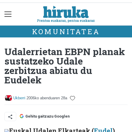
KOMUNITATEA
Udalerrietan EBPN planak
sustatzeko Udale
zerbitzua abiatu du
Eudelek
Ukberri
2006ko abenduaren 28a
Gehitu gaitzazu Googlen
Euskal Udalen Elkarteak (
Eudel
)