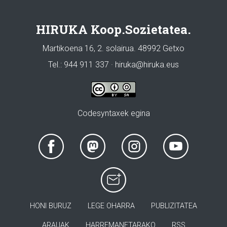
HIRUKA Koop.Sozietatea.
Martikoena 16, 2. solairua. 48992 Getxo
Tel.: 944 911 337 · hiruka@hiruka.eus
Codesyntaxek egina
HONI BURUZ
LEGE OHARRA
PUBLIZITATEA
ARAUAK
HARREMANETARAKO
RSS