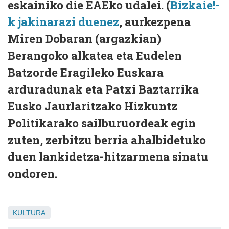
eskainiko die EAEko udalei. (
Bizkaie!-
k jakinarazi duenez
, aurkezpena
Miren Dobaran (argazkian)
Berangoko alkatea eta Eudelen
Batzorde Eragileko Euskara
arduradunak eta Patxi Baztarrika
Eusko Jaurlaritzako Hizkuntz
Politikarako sailburuordeak egin
zuten, zerbitzu berria ahalbidetuko
duen lankidetza-hitzarmena sinatu
ondoren.
KULTURA