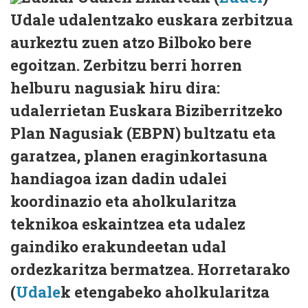
Udale udalentzako euskara zerbitzua
aurkeztu zuen atzo Bilboko bere
egoitzan. Zerbitzu berri horren
helburu nagusiak hiru dira:
udalerrietan Euskara Biziberritzeko
Plan Nagusiak (EBPN) bultzatu eta
garatzea, planen eraginkortasuna
handiagoa izan dadin udalei
koordinazio eta aholkularitza
teknikoa eskaintzea eta udalez
gaindiko erakundeetan udal
ordezkaritza bermatzea. Horretarako
(
Udale
k etengabeko aholkularitza