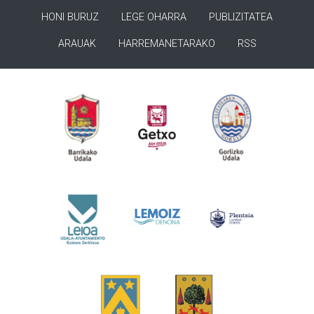
HONI BURUZ
LEGE OHARRA
PUBLIZITATEA
ARAUAK
HARREMANETARAKO
RSS