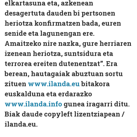
elkartasuna eta, azkenean
desagertuta dauden bi pertsonen
heriotza konfirmatzen bada, euren
senide eta lagunengan ere.
Amaitzeko nire nazka, gure herriaren
izenean heriotza, suntsidura eta
terrorea ereiten dutenentzat”. Era
berean, hautagaiak abuztuan sortu
zituen
www.ilanda.eu
bitakora
euskalduna eta erdarazko
www.ilanda.info
gunea iragarri ditu.
Biak daude copyleft lizentziapean /
ilanda.eu.