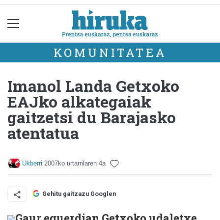
KOMUNITATEA
Imanol Landa Getxoko
EAJko alkategaiak
gaitzetsi du Barajasko
atentatua
Ukberri
2007ko urtarrilaren 4a
Gehitu gaitzazu Googlen
Gaur eguerdian Getxoko udaletxe