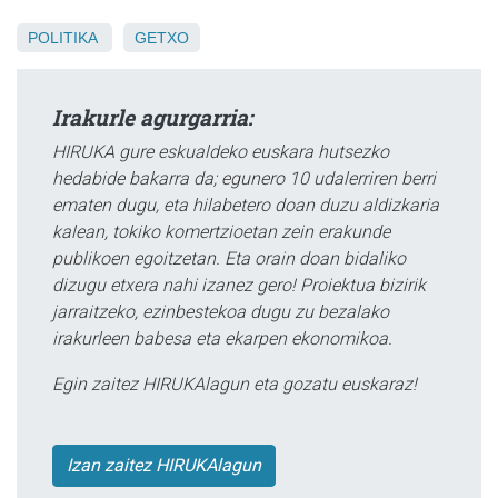
POLITIKA
GETXO
Irakurle agurgarria:
HIRUKA gure eskualdeko euskara hutsezko
hedabide bakarra da; egunero 10 udalerriren berri
ematen dugu, eta hilabetero doan duzu aldizkaria
kalean, tokiko komertzioetan zein erakunde
publikoen egoitzetan. Eta orain doan bidaliko
dizugu etxera nahi izanez gero! Proiektua bizirik
jarraitzeko, ezinbestekoa dugu zu bezalako
irakurleen babesa eta ekarpen ekonomikoa.
Egin zaitez HIRUKAlagun eta gozatu euskaraz!
Izan zaitez HIRUKAlagun