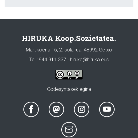
HIRUKA Koop.Sozietatea.
Martikoena 16, 2. solairua. 48992 Getxo
Tel.: 944 911 337 · hiruka@hiruka.eus
Codesyntaxek egina