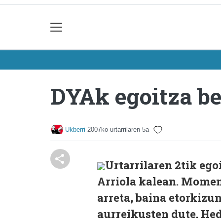
DYAk egoitza be
Ukberri
2007ko urtarrilaren 5a
Urtarrilaren 2tik ego
Arriola kalean. Moment
arreta, baina etorkizu
aurreikusten dute. Hed