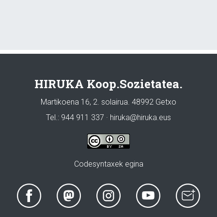
HIRUKA Koop.Sozietatea.
Martikoena 16, 2. solairua. 48992 Getxo
Tel.: 944 911 337 · hiruka@hiruka.eus
Codesyntaxek egina