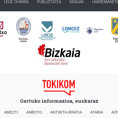
LEGE OHARRA
PUBLIZITATEA
ARAUAK
HARREMANET
Gertuko informazioa, euskaraz
AMEZTI
ANBOTO
ANTXETA IRRATIA
ATARIA
AZP