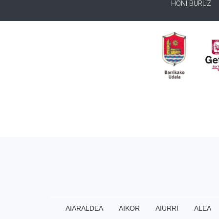
HONI BURUZ
AIARALDEA
AIKOR
AIURRI
ALEA