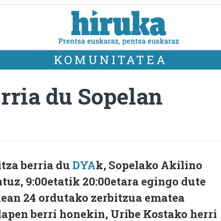
KOMUNITATEA
rria du Sopelan
itza berria du
DYA
k, Sopelako Akilino
uz, 9:00etatik 20:00etara egingo dute
nean 24 ordutako zerbitzua ematea
apen berri honekin, Uribe Kostako herri