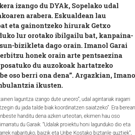
ukera izango du DYAk, Sopelako udal
koaren arabera. Eskualdean lau
bat eta gainontzeko hirurak Getxo
uko lur orotako ibilgailu bat, kanpaina-
asun-bizikleta dago orain. Imanol Garai
zerbitzu honek orain arte pentsaezina
uposatuko du auzokoak hartatzeko
be oso berri ona dena”. Argazkian, Imano
nbulantzia ikusten.
inen laguntza izango dute uneoro", udal agintariak iragarri
tzegin du jada talde biak koordinatzen saiatzeko”. Era berean
ainbeste handitu dena azken urteotan, ekimen hau oso
pimarratu du Garaik. “Udalak proiektu honi lagunduko dio eta
rrek nabarituko, baizik eta Uribe Kostako biztanle guztiek",