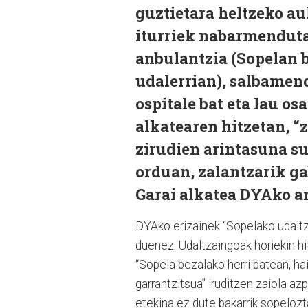
guztietara heltzeko a
iturriek nabarmenduta
anbulantzia (Sopelan 
udalerrian), salbamend
ospitale bat eta lau os
alkatearen hitzetan, “
zirudien arintasuna s
orduan, zalantzarik ga
Garai alkatea DYAko a
DYAko erizainek “Sopelako udaltza
duenez. Udaltzaingoak horiekin hi
“Sopela bezalako herri batean, h
garrantzitsua” iruditzen zaiola az
etekina ez dute bakarrik sopelozta