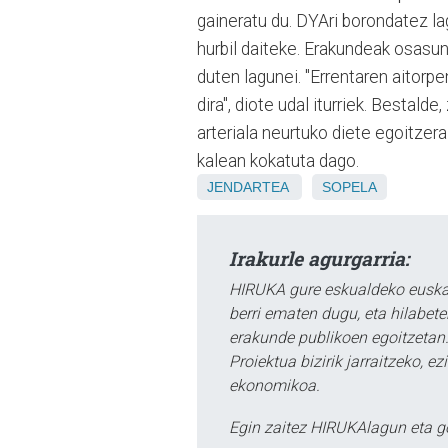
gaineratu du. DYAri borondatez l
hurbil daiteke. Erakundeak osasun
duten lagunei. "Errentaren aitorpe
dira", diote udal iturriek. Bestal
arteriala neurtuko diete egoitzera
kalean kokatuta dago.
JENDARTEA
SOPELA
Irakurle agurgarria:
HIRUKA gure eskualdeko euskar
berri ematen dugu, eta hilabet
erakunde publikoen egoitzetan.
Proiektua bizirik jarraitzeko, 
ekonomikoa.
Egin zaitez HIRUKAlagun eta g