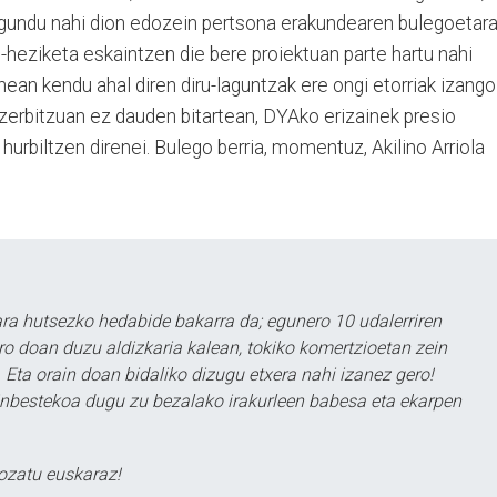
agundu nahi dion edozein pertsona erakundearen bulegoetar
-heziketa eskaintzen die bere proiektuan parte hartu nahi
nean kendu ahal diren diru-laguntzak ere ongi etorriak izango
de, zerbitzuan ez dauden bitartean, DYAko erizainek presio
 hurbiltzen direnei. Bulego berria, momentuz, Akilino Arriola
a hutsezko hedabide bakarra da; egunero 10 udalerriren
ero doan duzu aldizkaria kalean, tokiko komertzioetan zein
 Eta orain doan bidaliko dizugu etxera nahi izanez gero!
ezinbestekoa dugu zu bezalako irakurleen babesa eta ekarpen
ozatu euskaraz!