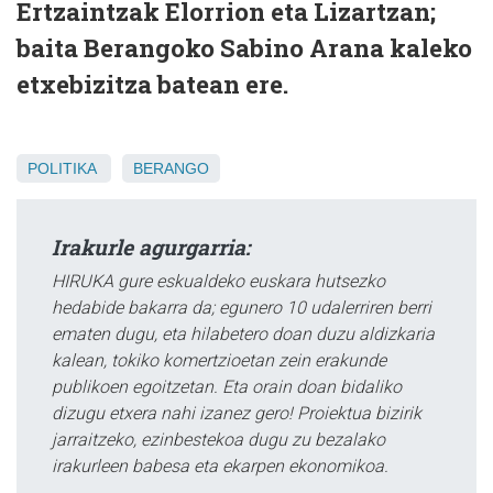
Ertzaintzak Elorrion eta Lizartzan;
baita Berangoko Sabino Arana kaleko
etxebizitza batean ere.
POLITIKA
BERANGO
Irakurle agurgarria:
HIRUKA gure eskualdeko euskara hutsezko
hedabide bakarra da; egunero 10 udalerriren berri
ematen dugu, eta hilabetero doan duzu aldizkaria
kalean, tokiko komertzioetan zein erakunde
publikoen egoitzetan. Eta orain doan bidaliko
dizugu etxera nahi izanez gero! Proiektua bizirik
jarraitzeko, ezinbestekoa dugu zu bezalako
irakurleen babesa eta ekarpen ekonomikoa.