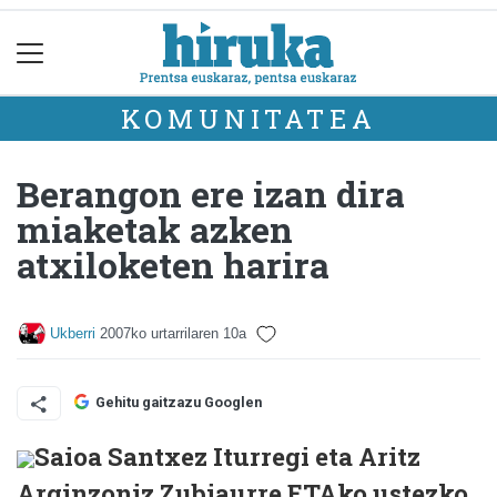
KOMUNITATEA
Berangon ere izan dira
miaketak azken
atxiloketen harira
Ukberri
2007ko urtarrilaren 10a
Gehitu gaitzazu Googlen
Saioa Santxez Iturregi eta Aritz
Arginzoniz Zubiaurre ETAko ustezko