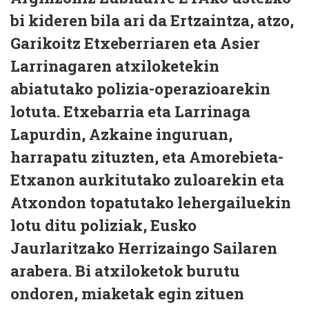
bi kideren bila ari da Ertzaintza, atzo,
Garikoitz Etxeberriaren eta Asier
Larrinagaren atxiloketekin
abiatutako polizia-operazioarekin
lotuta. Etxebarria eta Larrinaga
Lapurdin, Azkaine inguruan,
harrapatu zituzten, eta Amorebieta-
Etxanon aurkitutako zuloarekin eta
Atxondon topatutako lehergailuekin
lotu ditu poliziak, Eusko
Jaurlaritzako Herrizaingo Sailaren
arabera. Bi atxiloketok burutu
ondoren, miaketak egin zituen