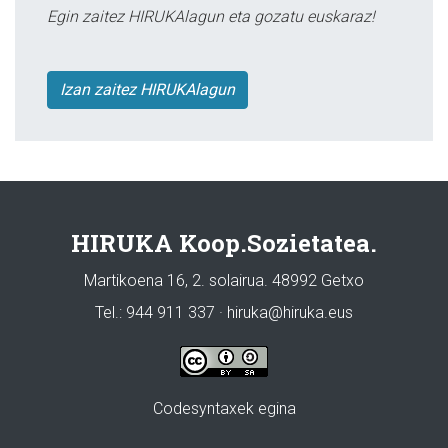
Egin zaitez HIRUKAlagun eta gozatu euskaraz!
Izan zaitez HIRUKAlagun
HIRUKA Koop.Sozietatea.
Martikoena 16, 2. solairua. 48992 Getxo
Tel.: 944 911 337 · hiruka@hiruka.eus
Codesyntaxek egina