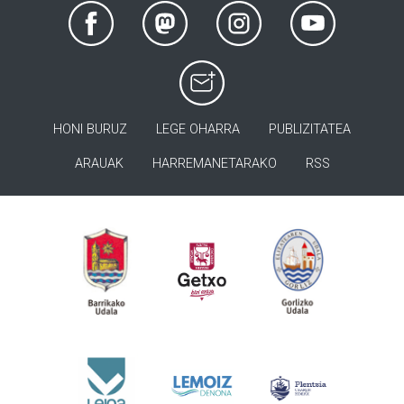
HONI BURUZ
LEGE OHARRA
PUBLIZITATEA
ARAUAK
HARREMANETARAKO
RSS