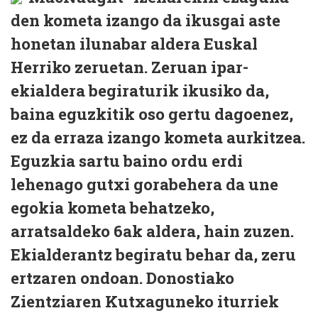
den kometa izango da ikusgai aste
honetan ilunabar aldera Euskal
Herriko zeruetan. Zeruan ipar-
ekialdera begiraturik ikusiko da,
baina eguzkitik oso gertu dagoenez,
ez da erraza izango kometa aurkitzea.
Eguzkia sartu baino ordu erdi
lehenago gutxi gorabehera da une
egokia kometa behatzeko,
arratsaldeko 6ak aldera, hain zuzen.
Ekialderantz begiratu behar da, zeru
ertzaren ondoan. Donostiako
Zientziaren Kutxaguneko iturriek