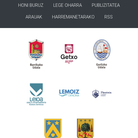
HONI BURUZ
LEGE OHARRA
PUBLIZITATEA
ARAUAK
HARREMANETARAKO
RSS