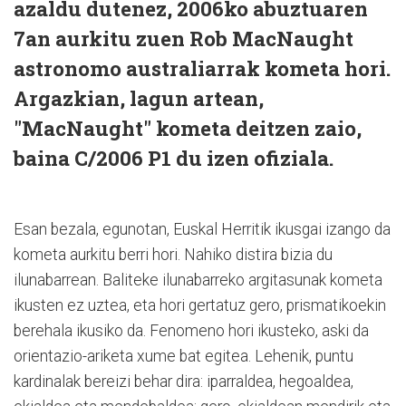
azaldu dutenez, 2006ko abuztuaren
7an aurkitu zuen Rob MacNaught
astronomo australiarrak kometa hori.
Argazkian, lagun artean,
"MacNaught" kometa deitzen zaio,
baina C/2006 P1 du izen ofiziala.
Esan bezala, egunotan, Euskal Herritik ikusgai izango da
kometa aurkitu berri hori. Nahiko distira bizia du
ilunabarrean. Baliteke ilunabarreko argitasunak kometa
ikusten ez uztea, eta hori gertatuz gero, prismatikoekin
berehala ikusiko da. Fenomeno hori ikusteko, aski da
orientazio-ariketa xume bat egitea. Lehenik, puntu
kardinalak bereizi behar dira: iparraldea, hegoaldea,