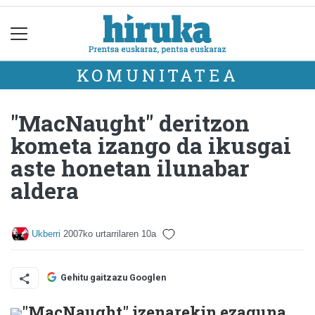
KOMUNITATEA
"MacNaught" deritzon
kometa izango da ikusgai
aste honetan ilunabar
aldera
Ukberri
2007ko urtarrilaren 10a
Gehitu gaitzazu Googlen
"MacNaught" izenarekin ezaguna