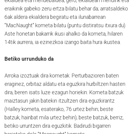
ekialdea eta mendebaldea; gero, ekialdean mendirik eta
eraikinik gabeko zeru ertza bilatu behar da; arratsaldeko
6ak aldera ekialdera begiratu eta ilunabarrean
"MacNaught" kometa bilatu (puntu distiratsu itxura du).
Aste honetan bakarrik ikusi ahalko da kometa, hilaren
14tik aurrera, ia ezinezkoa izango baita hura ikustea.
Betiko urrunduko da
Arroka izoztuak dira kometak. Perturbazioren baten
eraginez, orbitaz aldatu eta eguzkira hurbiltzen hasten
dira, beren isats luze ezagun horiekin. Kometa batzuk
maiztasun jakin batekin itzultzen dira eguzkirantz
(Halley kometa, esaterako, 76 urtez behin; beste
batzuk, hainbat mila urtez behin); beste batzuk, berriz,
betiko urruntzen dira eguzkitik. Badirudi bigarren