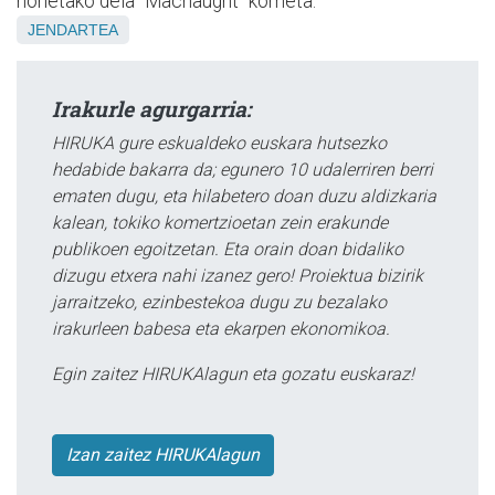
horietako dela "Macnaught" kometa.
JENDARTEA
Irakurle agurgarria:
HIRUKA gure eskualdeko euskara hutsezko
hedabide bakarra da; egunero 10 udalerriren berri
ematen dugu, eta hilabetero doan duzu aldizkaria
kalean, tokiko komertzioetan zein erakunde
publikoen egoitzetan. Eta orain doan bidaliko
dizugu etxera nahi izanez gero! Proiektua bizirik
jarraitzeko, ezinbestekoa dugu zu bezalako
irakurleen babesa eta ekarpen ekonomikoa.
Egin zaitez HIRUKAlagun eta gozatu euskaraz!
Izan zaitez HIRUKAlagun