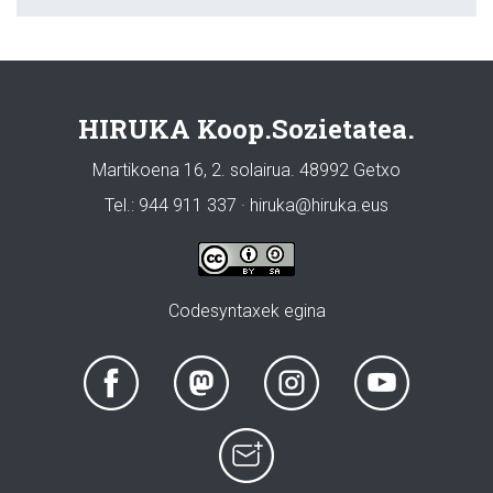
HIRUKA Koop.Sozietatea.
Martikoena 16, 2. solairua. 48992 Getxo
Tel.: 944 911 337 · hiruka@hiruka.eus
Codesyntaxek egina