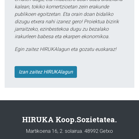
kalean, tokiko komertzioetan zein erakunde
publikoen egoitzetan. Eta orain doan bidaliko
dizugu etxera nahi izanez gero! Proiektua bizirik
jarraitzeko, ezinbestekoa dugu zu bezalako
irakurleen babesa eta ekarpen ekonomikoa.
Egin zaitez HIRUKAlagun eta gozatu euskaraz!
Izan zaitez HIRUKAlagun
HIRUKA Koop.Sozietatea.
Martikoena 16, 2. solairua. 48992 Getxo