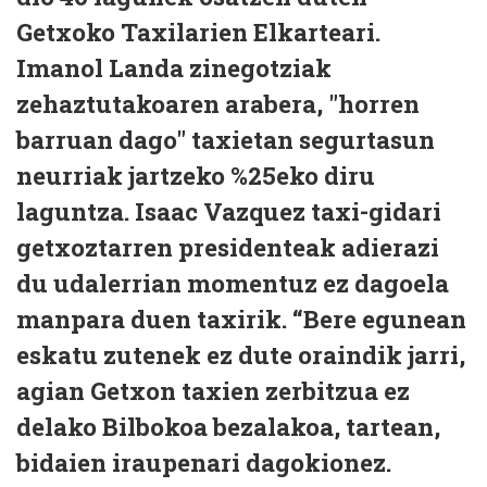
Getxoko Taxilarien Elkarteari.
Imanol Landa zinegotziak
zehaztutakoaren arabera, "horren
barruan dago" taxietan segurtasun
neurriak jartzeko %25eko diru
laguntza. Isaac Vazquez taxi-gidari
getxoztarren presidenteak adierazi
du udalerrian momentuz ez dagoela
manpara duen taxirik. “Bere egunean
eskatu zutenek ez dute oraindik jarri,
agian Getxon taxien zerbitzua ez
delako Bilbokoa bezalakoa, tartean,
bidaien iraupenari dagokionez.