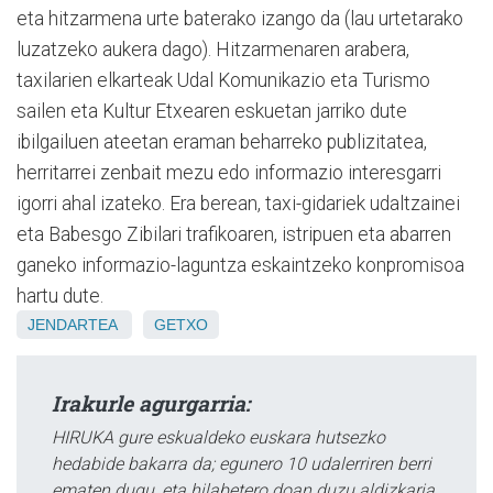
eta hitzarmena urte baterako izango da (lau urtetarako
luzatzeko aukera dago). Hitzarmenaren arabera,
taxilarien elkarteak Udal Komunikazio eta Turismo
sailen eta Kultur Etxearen eskuetan jarriko dute
ibilgailuen ateetan eraman beharreko publizitatea,
herritarrei zenbait mezu edo informazio interesgarri
igorri ahal izateko. Era berean, taxi-gidariek udaltzainei
eta Babesgo Zibilari trafikoaren, istripuen eta abarren
ganeko informazio-laguntza eskaintzeko konpromisoa
hartu dute.
JENDARTEA
GETXO
Irakurle agurgarria:
HIRUKA gure eskualdeko euskara hutsezko
hedabide bakarra da; egunero 10 udalerriren berri
ematen dugu, eta hilabetero doan duzu aldizkaria