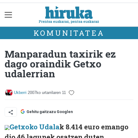
KOMUNITATEA
Manparadun taxirik ez
dago oraindik Getxo
udalerrian
Ukberri
2007ko urtarrilaren 11
Gehitu gaitzazu Googlen
Getxoko Udala
k 8.414 euro emango
dio 46 lagunek osatzen duten