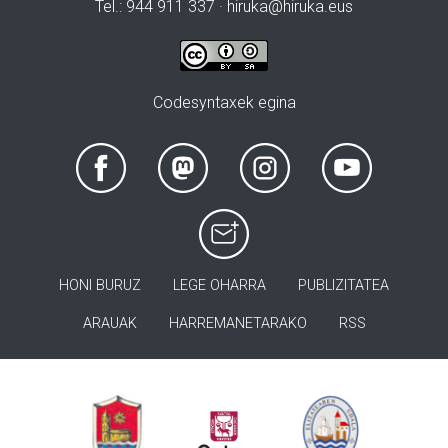
Tel.: 944 911 337 · hiruka@hiruka.eus
Codesyntaxek egina
HONI BURUZ
LEGE OHARRA
PUBLIZITATEA
ARAUAK
HARREMANETARAKO
RSS