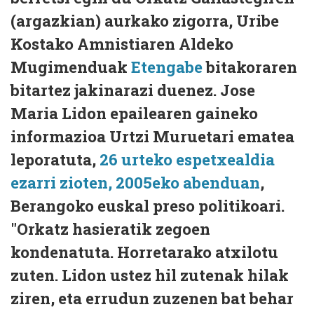
(argazkian) aurkako zigorra, Uribe
Kostako Amnistiaren Aldeko
Mugimenduak
Etengabe
bitakoraren
bitartez jakinarazi duenez. Jose
Maria Lidon epailearen gaineko
informazioa Urtzi Muruetari ematea
leporatuta,
26 urteko espetxealdia
ezarri zioten, 2005eko abenduan
,
Berangoko euskal preso politikoari.
"Orkatz hasieratik zegoen
kondenatuta. Horretarako atxilotu
zuten. Lidon ustez hil zutenak hilak
ziren, eta errudun zuzenen bat behar