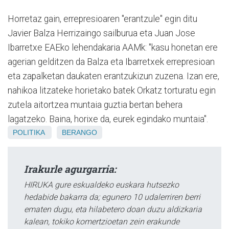
Horretaz gain, errepresioaren "erantzule" egin ditu
Javier Balza Herrizaingo sailburua eta Juan Jose
Ibarretxe EAEko lehendakaria AAMk: "kasu honetan ere
agerian gelditzen da Balza eta Ibarretxek errepresioan
eta zapalketan daukaten erantzukizun zuzena. Izan ere,
nahikoa litzateke horietako batek Orkatz torturatu egin
zutela aitortzea muntaia guztia bertan behera
lagatzeko. Baina, horixe da, eurek egindako muntaia".
POLITIKA
BERANGO
Irakurle agurgarria:
HIRUKA gure eskualdeko euskara hutsezko
hedabide bakarra da; egunero 10 udalerriren berri
ematen dugu, eta hilabetero doan duzu aldizkaria
kalean, tokiko komertzioetan zein erakunde