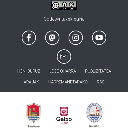
Codesyntaxek egina
HONI BURUZ
LEGE OHARRA
PUBLIZITATEA
ARAUAK
HARREMANETARAKO
RSS