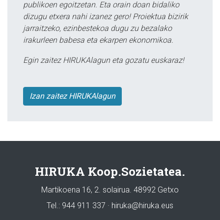
publikoen egoitzetan. Eta orain doan bidaliko
dizugu etxera nahi izanez gero! Proiektua bizirik
jarraitzeko, ezinbestekoa dugu zu bezalako
irakurleen babesa eta ekarpen ekonomikoa.
Egin zaitez HIRUKAlagun eta gozatu euskaraz!
Izan zaitez HIRUKAlagun
HIRUKA Koop.Sozietatea.
Martikoena 16, 2. solairua. 48992 Getxo
Tel.: 944 911 337 · hiruka@hiruka.eus