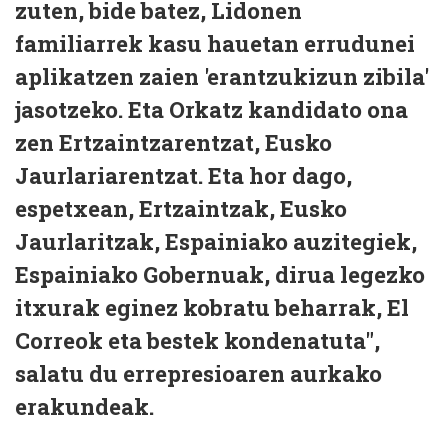
zuten, bide batez, Lidonen
familiarrek kasu hauetan errudunei
aplikatzen zaien 'erantzukizun zibila'
jasotzeko. Eta Orkatz kandidato ona
zen Ertzaintzarentzat, Eusko
Jaurlariarentzat. Eta hor dago,
espetxean, Ertzaintzak, Eusko
Jaurlaritzak, Espainiako auzitegiek,
Espainiako Gobernuak, dirua legezko
itxurak eginez kobratu beharrak, El
Correok eta bestek kondenatuta",
salatu du errepresioaren aurkako
erakundeak.