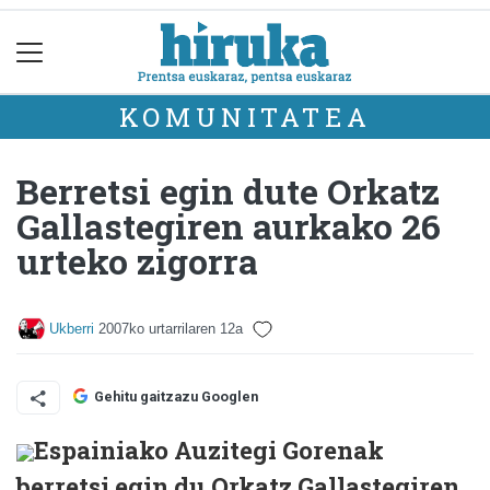
KOMUNITATEA
Berretsi egin dute Orkatz
Gallastegiren aurkako 26
urteko zigorra
Ukberri
2007ko urtarrilaren 12a
Gehitu gaitzazu Googlen
Espainiako Auzitegi Gorenak
berretsi egin du Orkatz Gallastegiren