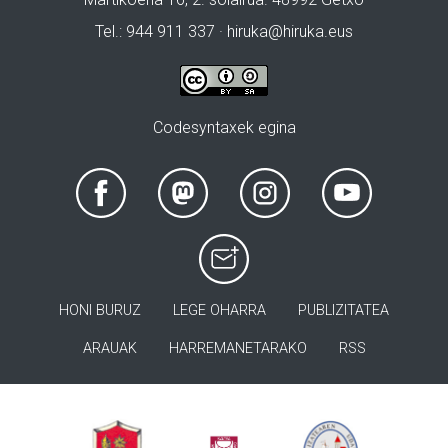
Tel.: 944 911 337 · hiruka@hiruka.eus
Codesyntaxek egina
HONI BURUZ
LEGE OHARRA
PUBLIZITATEA
ARAUAK
HARREMANETARAKO
RSS