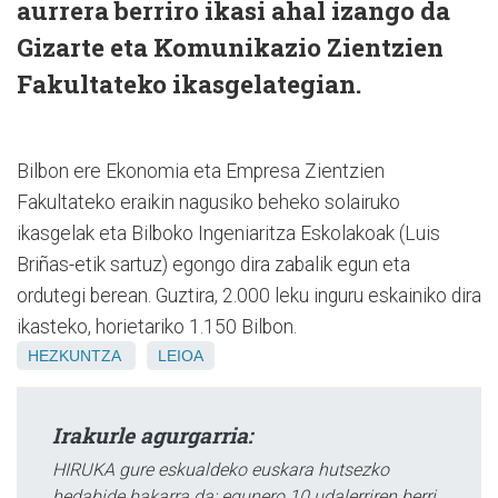
aurrera berriro ikasi ahal izango da
Gizarte eta Komunikazio Zientzien
Fakultateko ikasgelategian.
Bilbon ere Ekonomia eta Empresa Zientzien
Fakultateko eraikin nagusiko beheko solairuko
ikasgelak eta Bilboko Ingeniaritza Eskolakoak (Luis
Briñas-etik sartuz) egongo dira zabalik egun eta
ordutegi berean. Guztira, 2.000 leku inguru eskainiko dira
ikasteko, horietariko 1.150 Bilbon.
HEZKUNTZA
LEIOA
Irakurle agurgarria:
HIRUKA gure eskualdeko euskara hutsezko
hedabide bakarra da; egunero 10 udalerriren berri