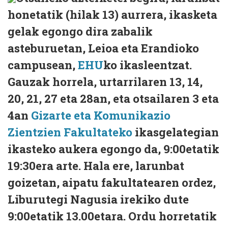
honetatik (hilak 13) aurrera, ikasketa
gelak egongo dira zabalik
asteburuetan, Leioa eta Erandioko
campusean,
EHU
ko ikasleentzat.
Gauzak horrela, urtarrilaren 13, 14,
20, 21, 27 eta 28an, eta otsailaren 3 eta
4an
Gizarte eta Komunikazio
Zientzien Fakultateko
ikasgelategian
ikasteko aukera egongo da, 9:00etatik
19:30era arte. Hala ere, larunbat
goizetan, aipatu fakultatearen ordez,
Liburutegi Nagusia irekiko dute
9:00etatik 13.00etara. Ordu horretatik