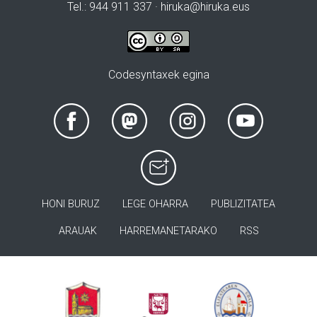
Tel.: 944 911 337 · hiruka@hiruka.eus
Codesyntaxek egina
HONI BURUZ
LEGE OHARRA
PUBLIZITATEA
ARAUAK
HARREMANETARAKO
RSS