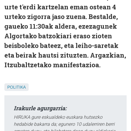
urte t'erdi kartzelan eman ostean 4
urteko zigorra jaso zuena. Bestalde,
gaueko 11:30ak aldera, ezezagunek
Algortako batzokiari eraso zioten
beisboleko bateez, eta leiho-saretak
eta beirak hautsi zituzten. Argazkian,
Itzubaltzetako manifestazioa.
POLITIKA
Irakurle agurgarria:
HIRUKA gure eskualdeko euskara hutsezko
hedabide bakarra da; egunero 10 udalerriren berri