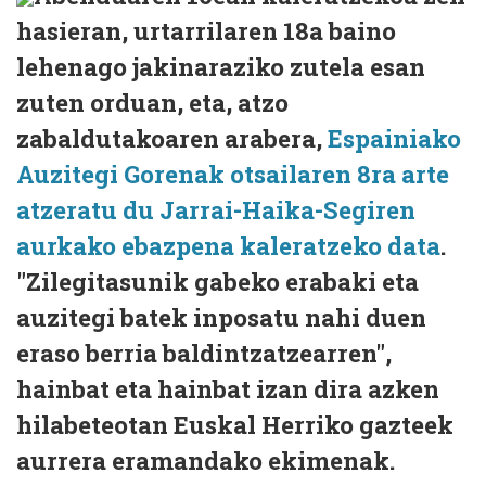
hasieran, urtarrilaren 18a baino
lehenago jakinaraziko zutela esan
zuten orduan, eta, atzo
zabaldutakoaren arabera,
Espainiako
Auzitegi Gorenak otsailaren 8ra arte
atzeratu du Jarrai-Haika-Segiren
aurkako ebazpena kaleratzeko data
.
"Zilegitasunik gabeko erabaki eta
auzitegi batek inposatu nahi duen
eraso berria baldintzatzearren",
hainbat eta hainbat izan dira azken
hilabeteotan Euskal Herriko gazteek
aurrera eramandako ekimenak.