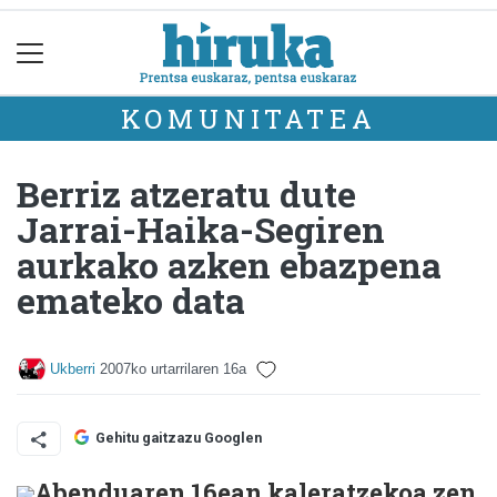
KOMUNITATEA
Berriz atzeratu dute
Jarrai-Haika-Segiren
aurkako azken ebazpena
emateko data
Ukberri
2007ko urtarrilaren 16a
Gehitu gaitzazu Googlen
Abenduaren 16ean kaleratzekoa zen