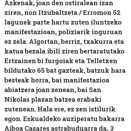
Azkenak, joan den ostiralean izan
ziren, non Itzubaltzeta / Erromon 52
lagunek parte hartu zuten iluntzeko
manifestazioan, poliziarik inguruan
ez zela. Algortan, berriz, txakurra eta
katua bezala ibili ziren bertaratutako
Ertzainen bi furgoiak eta Telletxen
bildutako 65 bat gazteak, batzuk hara
besteak horra, bai manifestazioa
abiatzera joan zenean, bai San
Nikolas plazan batzea erabaki
zutenean. Hala ere, ez zen istilurik
egon. Eskualdeko auziperatu bakarra
Aiboa Casares astrabuduarra da, 3