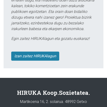
ematen dugu, eta hilabetero doan duzu aldizkaria
kalean, tokiko komertzioetan zein erakunde
publikoen egoitzetan. Eta orain doan bidaliko
dizugu etxera nahi izanez gero! Proiektua bizirik
jarraitzeko, ezinbestekoa dugu zu bezalako
irakurleen babesa eta ekarpen ekonomikoa.
Egin zaitez HIRUKAlagun eta gozatu euskaraz!
Izan zaitez HIRUKAlagun
HIRUKA Koop.Sozietatea.
Martikoena 16, 2. solairua. 48992 Getxo